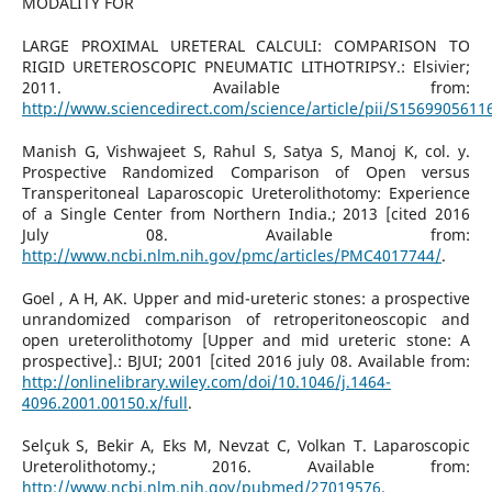
MODALITY FOR
LARGE PROXIMAL URETERAL CALCULI: COMPARISON TO
RIGID URETEROSCOPIC PNEUMATIC LITHOTRIPSY.: Elsivier;
2011. Available from:
http://www.sciencedirect.com/science/article/pii/S156990561
Manish G, Vishwajeet S, Rahul S, Satya S, Manoj K, col. y.
Prospective Randomized Comparison of Open versus
Transperitoneal Laparoscopic Ureterolithotomy: Experience
of a Single Center from Northern India.; 2013 [cited 2016
July 08. Available from:
http://www.ncbi.nlm.nih.gov/pmc/articles/PMC4017744/
.
Goel , A H, AK. Upper and mid-ureteric stones: a prospective
unrandomized comparison of retroperitoneoscopic and
open ureterolithotomy [Upper and mid ureteric stone: A
prospective].: BJUI; 2001 [cited 2016 july 08. Available from:
http://onlinelibrary.wiley.com/doi/10.1046/j.1464-
4096.2001.00150.x/full
.
Selçuk S, Bekir A, Eks M, Nevzat C, Volkan T. Laparoscopic
Ureterolithotomy.; 2016. Available from:
http://www.ncbi.nlm.nih.gov/pubmed/27019576
.