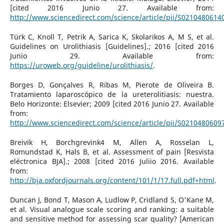
[cited 2016 Junio 27. Available from:
http://www.sciencedirect.com/science/article/pii/S021048061
Türk C, Knoll T, Petrik A, Sarica K, Skolarikos A, M S, et al.
Guidelines on Urolithiasis [Guidelines].; 2016 [cited 2016
Junio 29. Available from:
https://uroweb.org/guideline/urolithiasis/
.
Borges D, Gonçalves R, Ribas M, Pierote de Oliveira B.
Tratamiento laparoscópico de la ureterolitiasis: nuestra.
Belo Horizonte: Elsevier; 2009 [cited 2016 Junio 27. Available
from:
http://www.sciencedirect.com/science/article/pii/S021048060
Breivik H, Borchgrevink4 M, Allen A, Rosselan L,
Romundstad K, Hals B, et al. Assessment of pain [Resvista
eléctronica BJA].; 2008 [cited 2016 Juliio 2016. Available
from:
http://bja.oxfordjournals.org/content/101/1/17.full.pdf+html
.
Duncan J, Bond T, Mason A, Ludlow P, Cridland S, O'Kane M,
et al. Visual analogue scale scoring and ranking: a suitable
and sensitive method for assessing scar quality? [American