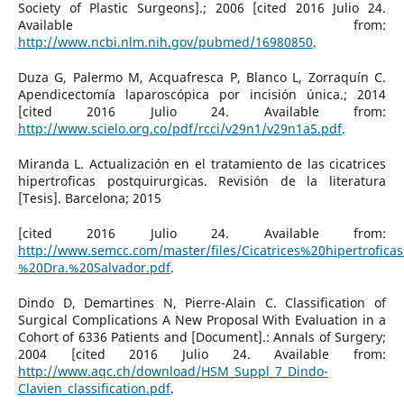
Society of Plastic Surgeons].; 2006 [cited 2016 Julio 24.
Available from:
http://www.ncbi.nlm.nih.gov/pubmed/16980850
.
Duza G, Palermo M, Acquafresca P, Blanco L, Zorraquín C.
Apendicectomía laparoscópica por incisión única.; 2014
[cited 2016 Julio 24. Available from:
http://www.scielo.org.co/pdf/rcci/v29n1/v29n1a5.pdf
.
Miranda L. Actualización en el tratamiento de las cicatrices
hipertroficas postquirurgicas. Revisión de la literatura
[Tesis]. Barcelona; 2015
[cited 2016 Julio 24. Available from:
http://www.semcc.com/master/files/Cicatrices%20hipertrofic
%20Dra.%20Salvador.pdf
.
Dindo D, Demartines N, Pierre-Alain C. Classification of
Surgical Complications A New Proposal With Evaluation in a
Cohort of 6336 Patients and [Document].: Annals of Surgery;
2004 [cited 2016 Julio 24. Available from:
http://www.aqc.ch/download/HSM_Suppl_7_Dindo-
Clavien_classification.pdf
.