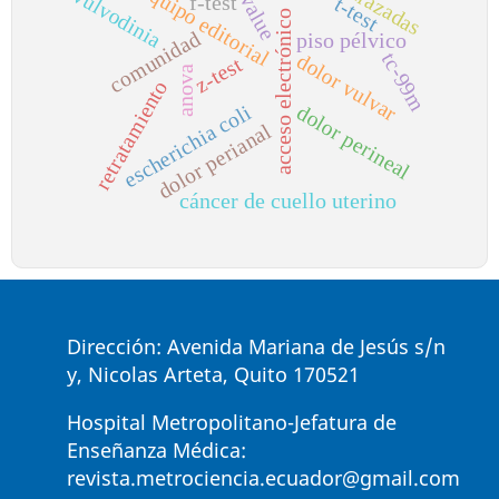
embarazadas
p-value
equipo editorial
vulvodinia
f-test
t-test
acceso electrónico
comunidad
piso pélvico
tc-99m
dolor vulvar
z-test
anova
retratamiento
dolor perineal
escherichia coli
dolor perianal
cáncer de cuello uterino
Dirección: Avenida Mariana de Jesús s/n
y, Nicolas Arteta, Quito 170521
Hospital Metropolitano-Jefatura de
Enseñanza Médica:
revista.metrociencia.ecuador@gmail.com