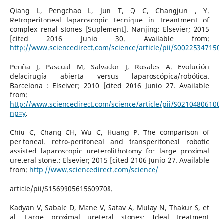
Qiang L, Pengchao L, Jun T, Q C, Changjun , Y.
Retroperitoneal laparoscopic tecnique in treantment of
complex renal stones [Suplement]. Nanjing: Elsevier; 2015
[cited 2016 Junio 30. Available from:
http://www.sciencedirect.com/science/article/pii/S002253471
Penña J, Pascual M, Salvador J, Rosales A. Evolución
delacirugía abierta versus laparoscópica/robótica.
Barcelona : Elseiver; 2010 [cited 2016 Junio 27. Available
from:
http://www.sciencedirect.com/science/article/pii/S021048061
np=y
.
Chiu C, Chang CH, Wu C, Huang P. The comparison of
peritoneal, retro-peritoneal and transperitoneal robotic
assisted laparoscopic ureterolithotomy for large proximal
ureteral stone.: Elsevier; 2015 [cited 2106 Junio 27. Available
from:
http://www.sciencedirect.com/science/
article/pii/S1569905615609708.
Kadyan V, Sabale D, Mane V, Satav A, Mulay N, Thakur S, et
al. Large proximal ureteral stones: Ideal treatment