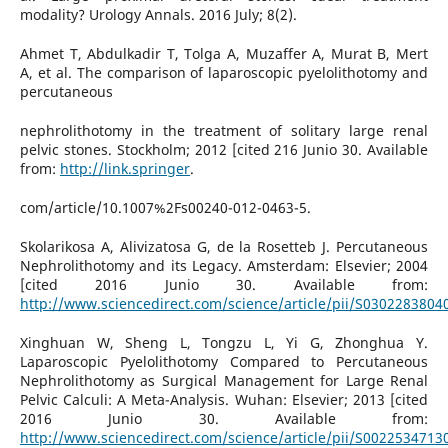
modality? Urology Annals. 2016 July; 8(2).
Ahmet T, Abdulkadir T, Tolga A, Muzaffer A, Murat B, Mert
A, et al. The comparison of laparoscopic pyelolithotomy and
percutaneous
nephrolithotomy in the treatment of solitary large renal
pelvic stones. Stockholm; 2012 [cited 216 Junio 30. Available
from:
http://link.springer
.
com/article/10.1007%2Fs00240-012-0463-5.
Skolarikosa A, Alivizatosa G, de la Rosetteb J. Percutaneous
Nephrolithotomy and its Legacy. Amsterdam: Elsevier; 2004
[cited 2016 Junio 30. Available from:
http://www.sciencedirect.com/science/article/pii/S030228380
Xinghuan W, Sheng L, Tongzu L, Yi G, Zhonghua Y.
Laparoscopic Pyelolithotomy Compared to Percutaneous
Nephrolithotomy as Surgical Management for Large Renal
Pelvic Calculi: A Meta-Analysis. Wuhan: Elsevier; 2013 [cited
2016 Junio 30. Available from:
http://www.sciencedirect.com/science/article/pii/S002253471