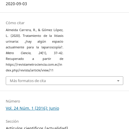
2020-09-03
Cómo citar
Almeida Carrera, R., & Gómez López,
L. (2020). Tratamiento de la litiasis
urinaria: ¿hay algún espacio
actualmente para la laparoscopía?.
Metro Ciencia
,
24
(1), 37–42.
Recuperado a partir de
https://revistametrociencia.com.ec/in
dex.php/revista/article/view/11
Más formatos de cita
Número
Vol. 24 Núm. 1 (2016): Junio
Sección
Artículos cientificos (actualidad)