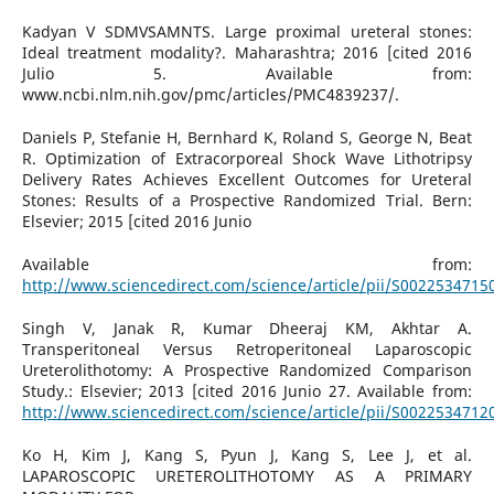
Kadyan V SDMVSAMNTS. Large proximal ureteral stones:
Ideal treatment modality?. Maharashtra; 2016 [cited 2016
Julio 5. Available from:
www.ncbi.nlm.nih.gov/pmc/articles/PMC4839237/.
Daniels P, Stefanie H, Bernhard K, Roland S, George N, Beat
R. Optimization of Extracorporeal Shock Wave Lithotripsy
Delivery Rates Achieves Excellent Outcomes for Ureteral
Stones: Results of a Prospective Randomized Trial. Bern:
Elsevier; 2015 [cited 2016 Junio
Available from:
http://www.sciencedirect.com/science/article/pii/S002253471
Singh V, Janak R, Kumar Dheeraj KM, Akhtar A.
Transperitoneal Versus Retroperitoneal Laparoscopic
Ureterolithotomy: A Prospective Randomized Comparison
Study.: Elsevier; 2013 [cited 2016 Junio 27. Available from:
http://www.sciencedirect.com/science/article/pii/S002253471
Ko H, Kim J, Kang S, Pyun J, Kang S, Lee J, et al.
LAPAROSCOPIC URETEROLITHOTOMY AS A PRIMARY