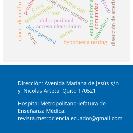
cáncer de cuello uterino
infección del tracto urinario
escherichia coli
disección de arterias
p-value
equipo editorial
f-test
comunidad
retratamiento
t-test
vulvodinia
dolor perianal
acceso electrónico
dolor perineal
anova
z-test
hypothesis testing
Dirección: Avenida Mariana de Jesús s/n
y, Nicolas Arteta, Quito 170521
Hospital Metropolitano-Jefatura de
Enseñanza Médica:
revista.metrociencia.ecuador@gmail.com