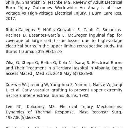
Shih JG, Shahrokhi S, Jeschke MG. Review of Adult Electrical
Burn Injury Outcomes Worldwide: An Analysis of Low-
Voltage vs High-Voltage Electrical Injury. J Burn Care Res.
2017;
Rubio-Gallegos F, Núñez-González S, Gault C, Simancas-
Racines D, Basantes-García E. McGregor inguinal flap for
coverage of large soft tissue losses due to high-voltage
electrical burns in the upper limb:a retrospective study. Int
Burns Trauma. 2019;9(3):52-8
Zikaj G, Xhepa G, Belba G, Kola N, Isaraj S. Electrical Burns
and Their Treatment in a Tertiary Hospital in Albania. Open
access Maced J Med Sci. 2018 May;6(5):835–8.
Xue-wei W, Jia-ning W, Yung-hua S, Yan-ni L, Nai-ze W, Jia-qi
L, et al. Early vascular grafting to prevent upper extremity
necrosis after electrical burns. Burns. 1982;
Lee RC, Kolodney MS. Electrical Injury Mechanisms:
Dynamics of Thermal Response. Plast Reconstr Surg.
1987;80(5):663–70.