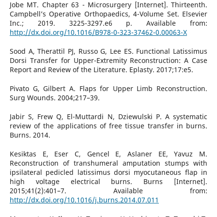
Jobe MT. Chapter 63 - Microsurgery [Internet]. Thirteenth.
Campbell’s Operative Orthopaedics, 4-Volume Set. Elsevier
Inc.; 2019. 3225-3297.e6 p. Available from:
http://dx.doi.org/10.1016/B978-0-323-37462-0.00063-X
Sood A, Therattil PJ, Russo G, Lee ES. Functional Latissimus
Dorsi Transfer for Upper-Extremity Reconstruction: A Case
Report and Review of the Literature. Eplasty. 2017;17:e5.
Pivato G, Gilbert A. Flaps for Upper Limb Reconstruction.
Surg Wounds. 2004;217–39.
Jabir S, Frew Q, El-Muttardi N, Dziewulski P. A systematic
review of the applications of free tissue transfer in burns.
Burns. 2014.
Kesiktas E, Eser C, Gencel E, Aslaner EE, Yavuz M.
Reconstruction of transhumeral amputation stumps with
ipsilateral pedicled latissimus dorsi myocutaneous flap in
high voltage electrical burns. Burns [Internet].
2015;41(2):401–7. Available from:
http://dx.doi.org/10.1016/j.burns.2014.07.011