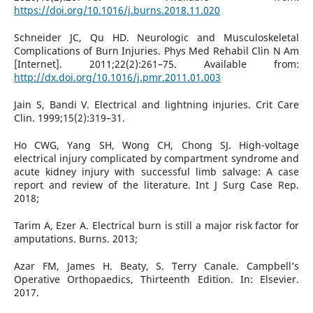
https://doi.org/10.1016/j.burns.2018.11.020
Schneider JC, Qu HD. Neurologic and Musculoskeletal
Complications of Burn Injuries. Phys Med Rehabil Clin N Am
[Internet]. 2011;22(2):261–75. Available from:
http://dx.doi.org/10.1016/j.pmr.2011.01.003
Jain S, Bandi V. Electrical and lightning injuries. Crit Care
Clin. 1999;15(2):319–31.
Ho CWG, Yang SH, Wong CH, Chong SJ. High-voltage
electrical injury complicated by compartment syndrome and
acute kidney injury with successful limb salvage: A case
report and review of the literature. Int J Surg Case Rep.
2018;
Tarim A, Ezer A. Electrical burn is still a major risk factor for
amputations. Burns. 2013;
Azar FM, James H. Beaty, S. Terry Canale. Campbell’s
Operative Orthopaedics, Thirteenth Edition. In: Elsevier.
2017.