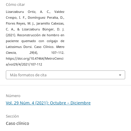
Cómo citar
Lizarzaburu Ortiz, A. C., Valdez
Crespo, I. F., Domínguez Peralta, D.,
Flores Reyes, M. J., Jaramillo Cabezas,
C. A., & Lizarzaburu Bünger, D. J.
(2021). Reconstrucción de hombro en
paciente quemado con colgajo de
Latissimus Dorsi. Caso Clínico.
Metro
Ciencia
,
29
(4), 107–112.
https://doi.org/10.47464/MetroCienci
a/vol29/4/2021/107-112
Más formatos de cita
Número
Vol. 29 Núm. 4 (2021): Octubre – Diciembre
Sección
Caso clínico