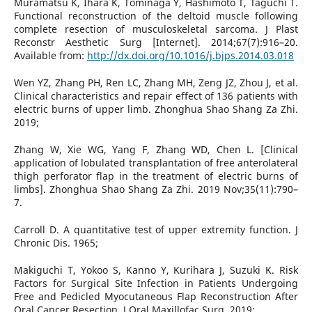
Muramatsu K, Ihara K, Tominaga Y, Hashimoto T, Taguchi T.
Functional reconstruction of the deltoid muscle following
complete resection of musculoskeletal sarcoma. J Plast
Reconstr Aesthetic Surg [Internet]. 2014;67(7):916–20.
Available from:
http://dx.doi.org/10.1016/j.bjps.2014.03.018
Wen YZ, Zhang PH, Ren LC, Zhang MH, Zeng JZ, Zhou J, et al.
Clinical characteristics and repair effect of 136 patients with
electric burns of upper limb. Zhonghua Shao Shang Za Zhi.
2019;
Zhang W, Xie WG, Yang F, Zhang WD, Chen L. [Clinical
application of lobulated transplantation of free anterolateral
thigh perforator flap in the treatment of electric burns of
limbs]. Zhonghua Shao Shang Za Zhi. 2019 Nov;35(11):790–
7.
Carroll D. A quantitative test of upper extremity function. J
Chronic Dis. 1965;
Makiguchi T, Yokoo S, Kanno Y, Kurihara J, Suzuki K. Risk
Factors for Surgical Site Infection in Patients Undergoing
Free and Pedicled Myocutaneous Flap Reconstruction After
Oral Cancer Resection. J Oral Maxillofac Surg. 2019;