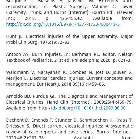
Borghese L, Masellis A, Masellis M. Extremity burn
reconstruction. In: Plastic Surgery: Volume 4: Lower
Extremity, Trunk, and Burns [Internet]. Fourth Edi. Elsevier
Inc.; 2018. p. 435-455.e2. Available from:
http://dx.doi.org/10.1016/B978-1-4377-1733-4.00419-5
Hunt JL. Electrical injuries of the upper extremity. Major
Probl Clin Surg. 1976;19:72–83.
Antoon AY. Burn Injuries. In: Berhman RE, editor. Nelson
Textbook of Pediatrics. 21st ed. Philadelphia; 2020. p. 621–3.
Waldmann V, Narayanan K, Combes N, Jost D, Jouven X,
Marijon E. Electrical cardiac injuries: Current concepts and
management. Eur Heart J. 2018;39(16):1459–65.
Arnoldo BD, Purdue GF. The Diagnosis and Management of
Electrical Injuries. Hand Clin [Internet]. 2009;25(4):469–79.
Available from:
http://dx.doi.org/10.1016/j.hcl.2009.06.001
Dechent D, Emonds T, Stunder D, Schmiedchen K, Kraus T,
Driessen S. Direct current electrical injuries: A systematic
review of case reports and case series. Burns [Internet].
2020;46(2):267–78. Available from: