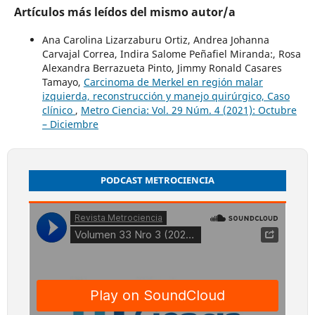
Artículos más leídos del mismo autor/a
Ana Carolina Lizarzaburu Ortiz, Andrea Johanna
Carvajal Correa, Indira Salome Peñafiel Miranda:, Rosa
Alexandra Berrazueta Pinto, Jimmy Ronald Casares
Tamayo,
Carcinoma de Merkel en región malar
izquierda, reconstrucción y manejo quirúrgico, Caso
clínico
,
Metro Ciencia: Vol. 29 Núm. 4 (2021): Octubre
– Diciembre
PODCAST METROCIENCIA