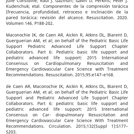
Julie Considine; Raúl J. Gazmuri; Gavin D. Perkins; Peter J.
Kudenchuk; etal. Componentes de la compresión torácica
(frecuencia, profundidad, retroceso e inclinación de la
pared torácica: revisión del alcance. Resuscitation. 2020.
Volumen 146. P188-202.
Maconochie IK, de Caen AR, Aickin R, Atkins DL, Biarent D,
Guerguerian AM, et al; on behalf of the Pediatric Basic Life
Support Pediatric Advanced Life Support Chapter
Collaborators. Part 6: Pediatric basic life support and
pediatric advanced life support: 2015 International
Consensus on Cardiopulmonary Resuscitation and
Emergency Cardiovascular Care Science with Treatment
Recommendations. Resuscitation. 2015;95:e147–e168.
de Caen AR, Maconochie IK, Aickin R, Atkins DL, Biarent D,
Guerguerian AM, et al; on behalf of the Pediatric Basic Life
Support and Pediatric Advanced Life Support Chapter
Collaborators. Part 6: pediatric basic life support and
pediatric advanced life support: 2015 International
Consensus on Car- diopulmonary Resuscitation and
Emergency Cardiovascular Care Science With Treatment
Recommendations. Circulation. 2015;132(Suppl 1):S177–
S203.