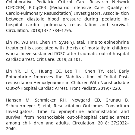
Collaborative Pediatric Critical Care Research Network
(CPCCRN) PICqCPR (Pediatric Intensive Care Quality of
Cardio-Pulmonary Resuscitation) Investigators. Associa- tion
between diastolic blood pressure during pediatric in-
hospital cardio- pulmonary resuscitation and survival.
Circulation. 2018;137:1784–1795.
Lin YR, Wu MH, Chen TY, Syue YJ, etal. Time to epinephrine
treatment is associated with the risk of mortality in children
who achieve sustained ROSC after traumatic out-of-hospital
cardiac arrest. Crit Care. 2019;23:101.
Lin YR, Li CJ, Huang CC, Lee TH, Chen TY, etal. Early
Epinephrine Improves the Stabiliza- tion of Initial Post-
resuscitation Hemodynamics in Children With Nonshockable
Out-of-Hospital Cardiac Arrest. Front Pediatr. 2019;7:220.
Hansen M, Schmicker RH, Newgard CD, Grunau B,
Scheuermeyer F, etal; Resuscitation Outcomes Consortium
Investigators. Time to epinephrine administration and
survival from nonshockable out-of-hospital cardiac arrest
among chil- dren and adults. Circulation. 2018;137:2032–
2040.