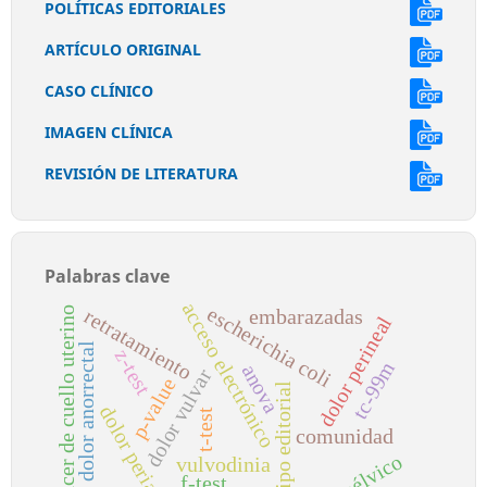
POLÍTICAS EDITORIALES
ARTÍCULO ORIGINAL
CASO CLÍNICO
IMAGEN CLÍNICA
REVISIÓN DE LITERATURA
Palabras clave
acceso electrónico
escherichia coli
cáncer de cuello uterino
retratamiento
embarazadas
dolor perineal
dolor anorrectal
z-test
tc-99m
anova
dolor vulvar
p-value
equipo editorial
dolor perianal
t-test
comunidad
vulvodinia
f-test