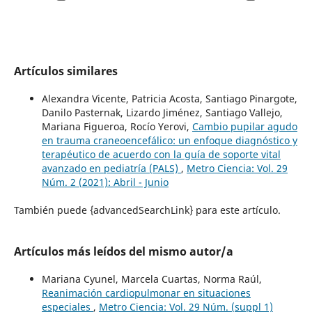
Artículos similares
Alexandra Vicente, Patricia Acosta, Santiago Pinargote,
Danilo Pasternak, Lizardo Jiménez, Santiago Vallejo,
Mariana Figueroa, Rocío Yerovi,
Cambio pupilar agudo
en trauma craneoencefálico: un enfoque diagnóstico y
terapéutico de acuerdo con la guía de soporte vital
avanzado en pediatría (PALS)
,
Metro Ciencia: Vol. 29
Núm. 2 (2021): Abril - Junio
También puede {advancedSearchLink} para este artículo.
Artículos más leídos del mismo autor/a
Mariana Cyunel, Marcela Cuartas, Norma Raúl,
Reanimación cardiopulmonar en situaciones
especiales
,
Metro Ciencia: Vol. 29 Núm. (suppl 1)