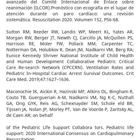
avanzado del Comité Internacional de Enlace sobre
reanimación (ILCOR).Pronóstico con ecografía en el lugar de
atención durante un paro cardíaco: una revisión
sistemática. Resuscitation 2020. Volumen 152, P56-68.
Sutton RM, Reeder RW, Landis WP, Meert KL, Yates AR,
Morgan RW, Berger JT, Newth CJ, Carcillo JA, McQuillen PS,
Harrison RE, Moler FW, Pollack MM, Carpenter TC,
Notterman DA, Holubkov R, Dean JM, Nadkarni VM, Berg RA;
Eunice Kennedy Shriver National Institute of Child Health
and Human Development Collaborative Pediatric Critical
Care Re-search Network (CPCCRN). Ventilation Rates and
Pediatric In-Hospital Cardiac Arrest Survival Outcomes. Crit
Care Med. 2019;47:1627–1636.
Maconochie IK, Aickin R, Hazinski MF, Atkins DL, Bingham R,
Couto TB, Guerguerian A-M, Nadkarni VM, Ng K-C, Nuthall
GA, Ong GYK, Reis AG, Schexnayder SM, Schole eld BR,
Tijssen JA, Nolan JP, Morley PT, Van de Voorde P, Zaritsky AL,
de Caen AR; on behalf
of the Pediatric Life Support Collabora tors. Pediatric life
support: 2020 International Consensus on Cardiopulmonary
Resuscitation