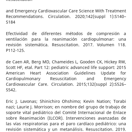
and Emergency Cardiovascular Care Science With Treatment
Recommendations. Circulation. 2020;142(suppl 1):S140–
S184
Efectividad de diferentes métodos de compresión a
ventilación para la reanimación cardiopulmonar: una
revisión sistemática. Resuscitation. 2017. Volumen 118.
P112-125.
de Caen AR, Berg MD, Chameides L, Gooden CK, Hickey RW,
Scott HF, etal. Part 12: pediatric advanced life support: 2015
American Heart Association Guidelines Update for
Cardiopulmonary Resuscitation and Emergency
Cardiovascular Care. Circulation. 2015;132(suppl 2):S526–
S542.
Eric J. Lavonas; Shinichiro Ohshimo; Kevin Nation; Torabi
nazi; Laurie J. Morrison; en nombre del grupo de trabajo de
soporte vital pediátrico del Comité Internacional de Enlace
sobre Reanimación (ILCOR). Intervenciones avanzadas de
las vías respiratorias para el paro cardíaco pediátrico: una
revisión sistemática y un metanálisis. Resuscitation. 2019.