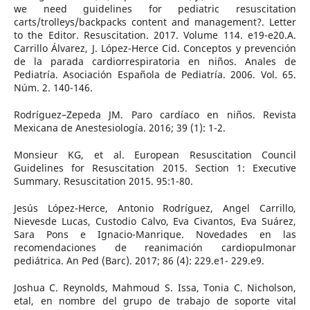
we need guidelines for pediatric resuscitation
carts/trolleys/backpacks content and management?. Letter
to the Editor. Resuscitation. 2017. Volume 114. e19-e20.A.
Carrillo Álvarez, J. López-Herce Cid. Conceptos y prevención
de la parada cardiorrespiratoria en niños. Anales de
Pediatría. Asociación Española de Pediatría. 2006. Vol. 65.
Núm. 2. 140-146.
Rodríguez–Zepeda JM. Paro cardíaco en niños. Revista
Mexicana de Anestesiología. 2016; 39 (1): 1-2.
Monsieur KG, et al. European Resuscitation Council
Guidelines for Resuscitation 2015. Section 1: Executive
Summary. Resuscitation 2015. 95:1-80.
Jesús López-Herce, Antonio Rodríguez, Angel Carrillo,
Nievesde Lucas, Custodio Calvo, Eva Civantos, Eva Suárez,
Sara Pons e Ignacio-Manrique. Novedades en las
recomendaciones de reanimación cardiopulmonar
pediátrica. An Ped (Barc). 2017; 86 (4): 229.e1- 229.e9.
Joshua C. Reynolds, Mahmoud S. Issa, Tonia C. Nicholson,
etal, en nombre del grupo de trabajo de soporte vital