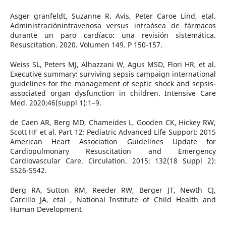
Asger granfeldt, Suzanne R. Avis, Peter Caroe Lind, etal.
Administraciónintravenosa versus intraósea de fármacos
durante un paro cardíaco: una revisión sistemática.
Resuscitation. 2020. Volumen 149. P 150-157.
Weiss SL, Peters MJ, Alhazzani W, Agus MSD, Flori HR, et al.
Executive summary: surviving sepsis campaign international
guidelines for the management of septic shock and sepsis-
associated organ dysfunction in children. Intensive Care
Med. 2020;46(suppl 1):1–9.
de Caen AR, Berg MD, Chameides L, Gooden CK, Hickey RW,
Scott HF et al. Part 12: Pediatric Advanced Life Support: 2015
American Heart Association Guidelines Update for
Cardiopulmonary Resuscitation and Emergency
Cardiovascular Care. Circulation. 2015; 132(18 Suppl 2):
S526-S542.
Berg RA, Sutton RM, Reeder RW, Berger JT, Newth CJ,
Carcillo JA, etal , National Institute of Child Health and
Human Development