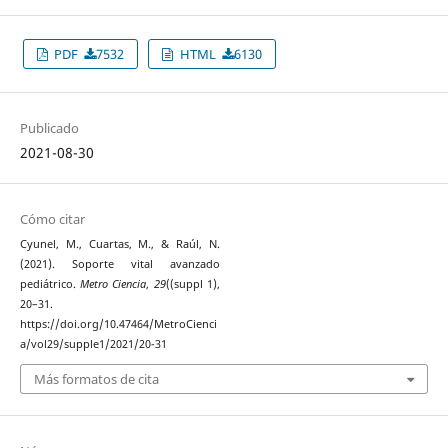
PDF
7532
HTML
6130
Publicado
2021-08-30
Cómo citar
Cyunel, M., Cuartas, M., & Raúl, N.
(2021). Soporte vital avanzado
pediátrico.
Metro Ciencia
,
29
((suppl 1),
20–31.
https://doi.org/10.47464/MetroCienci
a/vol29/supple1/2021/20-31
Más formatos de cita