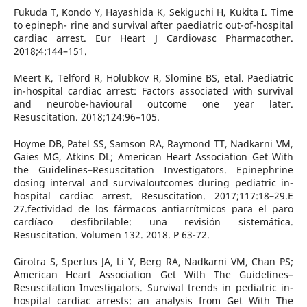
Fukuda T, Kondo Y, Hayashida K, Sekiguchi H, Kukita I. Time
to epineph- rine and survival after paediatric out-of-hospital
cardiac arrest. Eur Heart J Cardiovasc Pharmacother.
2018;4:144–151.
Meert K, Telford R, Holubkov R, Slomine BS, etal. Paediatric
in-hospital cardiac arrest: Factors associated with survival
and neurobe-havioural outcome one year later.
Resuscitation. 2018;124:96–105.
Hoyme DB, Patel SS, Samson RA, Raymond TT, Nadkarni VM,
Gaies MG, Atkins DL; American Heart Association Get With
the Guidelines–Resuscitation Investigators. Epinephrine
dosing interval and survivaloutcomes during pediatric in-
hospital cardiac arrest. Resuscitation. 2017;117:18–29.E
27.fectividad de los fármacos antiarrítmicos para el paro
cardíaco desfibrilable: una revisión sistemática.
Resuscitation. Volumen 132. 2018. P 63-72.
Girotra S, Spertus JA, Li Y, Berg RA, Nadkarni VM, Chan PS;
American Heart Association Get With The Guidelines–
Resuscitation Investigators. Survival trends in pediatric in-
hospital cardiac arrests: an analysis from Get With The