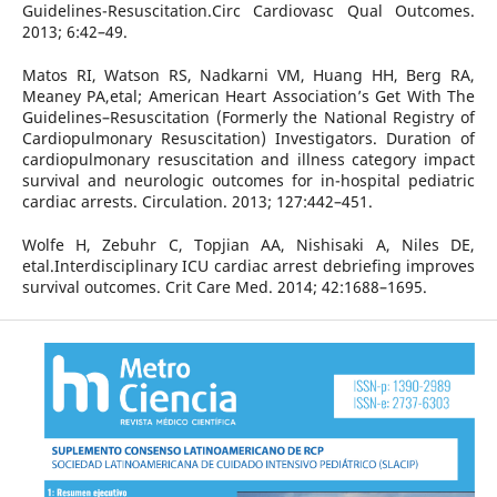
Guidelines-Resuscitation.Circ Cardiovasc Qual Outcomes.
2013; 6:42–49.
Matos RI, Watson RS, Nadkarni VM, Huang HH, Berg RA,
Meaney PA,etal; American Heart Association’s Get With The
Guidelines–Resuscitation (Formerly the National Registry of
Cardiopulmonary Resuscitation) Investigators. Duration of
cardiopulmonary resuscitation and illness category impact
survival and neurologic outcomes for in-hospital pediatric
cardiac arrests. Circulation. 2013; 127:442–451.
Wolfe H, Zebuhr C, Topjian AA, Nishisaki A, Niles DE,
etal.Interdisciplinary ICU cardiac arrest debriefing improves
survival outcomes. Crit Care Med. 2014; 42:1688–1695.