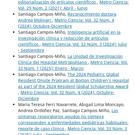
editorialización de artículos científicos
,
Metro Ciencia:
Vol. 29 Núm. 2 (2021): Abril - Junio
Santiago Campos-Miño,
Reconocimiento doctora
Andrea Molinari
,
Metro Ciencia: Vol. 32 Núm. 4
(2024): Octubre-Diciembre
Santiago Campos-Miño,
Inteligencia artificial en la
investigación clínica y redacción de artículos
científicos
,
Metro Ciencia: Vol. 32 Núm. 3 (2024): Julio
- Septiembre
Santiago Campos-Miño,
La Unidad de Investigación
Clínica del Hospital Metropolitano
,
Metro Ciencia: Vol.
33 Núm. 1 (2025): Enero - Marzo
Santiago Campos-Miño,
The 2024 Pediatric Global
Resident Onsite Program at Boston Children’s Hospital
as part of the 2024 Resident Global Scholarship Award
,
Metro Ciencia: Vol. 32 Núm. 4 (2024): Octubre-
Diciembre
María Teresa Ferri Navarrete, Abigail Lima Moncayo,
Andrea Ordóñez Paz, Santiago Campos-Miño,
Los
síntomas respiratorios agudos no siempre
corresponden a enfermedades pediátricas habituales:
reporte de caso clínico
,
Metro Ciencia: Vol. 33 Núm. 3
(2025): Julio - Septiembre