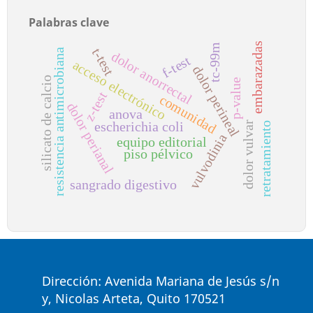
Palabras clave
embarazadas
tc-99m
t-test
resistencia antimicrobiana
dolor anorrectal
f-test
acceso electrónico
dolor perineal
silicato de calcio
p-value
z-test
comunidad
dolor perianal
anova
escherichia coli
dolor vulvar
retratamiento
vulvodinia
equipo editorial
piso pélvico
sangrado digestivo
Dirección: Avenida Mariana de Jesús s/n
y, Nicolas Arteta, Quito 170521