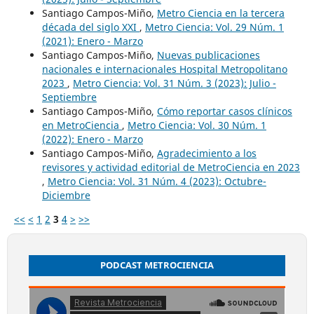
Santiago Campos-Miño,
Metro Ciencia en la tercera
década del siglo XXI
,
Metro Ciencia: Vol. 29 Núm. 1
(2021): Enero - Marzo
Santiago Campos-Miño,
Nuevas publicaciones
nacionales e internacionales Hospital Metropolitano
2023
,
Metro Ciencia: Vol. 31 Núm. 3 (2023): Julio -
Septiembre
Santiago Campos-Miño,
Cómo reportar casos clínicos
en MetroCiencia
,
Metro Ciencia: Vol. 30 Núm. 1
(2022): Enero - Marzo
Santiago Campos-Miño,
Agradecimiento a los
revisores y actividad editorial de MetroCiencia en 2023
,
Metro Ciencia: Vol. 31 Núm. 4 (2023): Octubre-
Diciembre
<<
<
1
2
3
4
>
>>
PODCAST METROCIENCIA