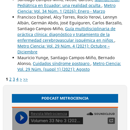
Pediátrica en Ecuador: una realidad oculta
,
Metro
Ciencia: Vol. 34 Núm. 1 (2026): Enero - Marzo
Francisco Espinel, Alcy Torres, Rocío Yerovi, Lennyn
Albán, Germán Abdo, José Eguiguren, Carlos Barzallo,
Santiago Campos-Miño,
Guía multidisciplinaria de
práctica clínica: diagnóstico y tratamiento de la
enfermedad cerebrovascular isquémica en niños
,
Metro Ciencia: Vol. 29 Núm. 4 (2021): Octubre –
Diciembre
Mauricio Yunge, Santiago Campos-Miño, Bernado
Alonso,
Cuidados síndrome postparo
,
Metro Ciencia:
Vol. 29 Núm. (suppl 1) (2021): Agosto
1
2
3
4
>
>>
PODCAST METROCIENCIA