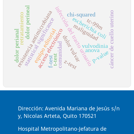
infección del tracto urinario
dolor perineal
resistencia antimicrobiana
cáncer de cuello uterino
chi-squared
retratamiento
escherichia coli
statistical significance
tc-99m
malignidad
acceso electrónico
equipo editorial
dolor perianal
dolor vulvar
comunidad
vulvodinia
anova
p-value
t-test
f-test
z-test
Dirección: Avenida Mariana de Jesús s/n
y, Nicolas Arteta, Quito 170521
Hospital Metropolitano-Jefatura de