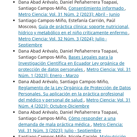
Dana Abad Arévalo, Daniel Peñaherrera Toapaxi,
Santiago Campos-Miño,
Consentimiento informado
,
Metro Ciencia: Vol. 31 Núm. 2 (2023): Abril - Junio
Santiago Campos-Miño, Estefanía Carrión, Paúl
Moscoso,
Guía de práctica clínica: soporte nutricional,
hídrico y metabólico en el niño críticamente enfermo
,
Metro Ciencia: Vol. 32 Núm. 3 (2024): Julio -
Septiembre
Dana Abad Arévalo, Daniel Peñaherrera Toapaxi,
Santiago Campos-Miño,
Bases Legales para la
Investigación Científica en Ecuador Ley orgánica de
protección de datos personales
,
Metro Ciencia: Vol. 31
Núm. 1 (2023): Enero - Marzo
Dana Abad Arévalo, Santiago Campos-Miño,
Reglamento de la Ley Orgánica de Protección de Datos
Personales. Su aplicación en la práctica profesional
del médico y personal de salud
,
Metro Ciencia: Vol. 31
Núm. 4 (2023): Octubre-Diciembre
Dana Abad Arévalo, Daniel Peñaherrera Toapaxi,
Santiago Campos-Miño,
Cómo responder a una
demanda de mala práctica médica
,
Metro Ciencia:
Vol. 31 Núm. 3 (2023): Julio - Septiembre
Santiago Campos-Miño, Nicole Garzón,
Malnutrición