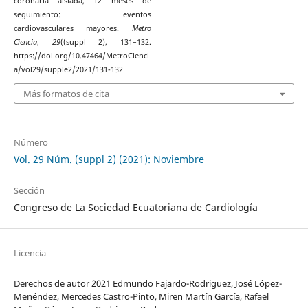
coronaria aislada, 12 meses de
seguimiento: eventos
cardiovasculares mayores.
Metro
Ciencia
,
29
((suppl 2), 131–132.
https://doi.org/10.47464/MetroCienci
a/vol29/supple2/2021/131-132
Más formatos de cita
Número
Vol. 29 Núm. (suppl 2) (2021): Noviembre
Sección
Congreso de La Sociedad Ecuatoriana de Cardiología
Licencia
Derechos de autor 2021 Edmundo Fajardo-Rodriguez, José López-
Menéndez, Mercedes Castro-Pinto, Miren Martín García, Rafael