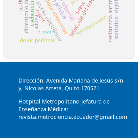
infección del tracto urinario
resistencia antimicrobiana
divertículo de meckel
statistical significance
equipo editorial
escherichia coli
piso pélvico
tc-99m
dolor anorrectal
acceso electrónico
t-test
z-test
retratamiento
anova
f-test
dolor perianal
Dirección: Avenida Mariana de Jesús s/n
y, Nicolas Arteta, Quito 170521
Hospital Metropolitano-Jefatura de
Enseñanza Médica:
revista.metrociencia.ecuador@gmail.com