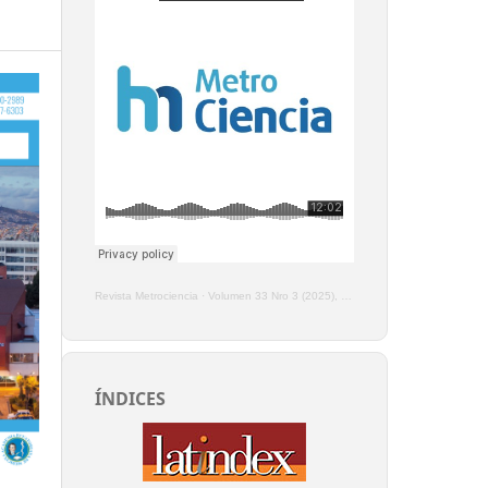
Revista Metrociencia
·
Volumen 33 Nro 3 (2025), Enero - Marzo
ÍNDICES