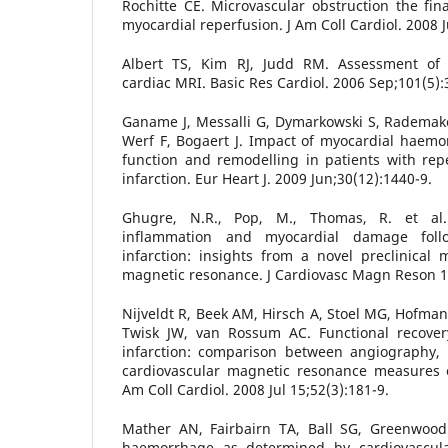
Rochitte CE. Microvascular obstruction the fina
myocardial reperfusion. J Am Coll Cardiol. 2008 
Albert TS, Kim RJ, Judd RM. Assessment of 
cardiac MRI. Basic Res Cardiol. 2006 Sep;101(5):
Ganame J, Messalli G, Dymarkowski S, Rademak
Werf F, Bogaert J. Impact of myocardial haemor
function and remodelling in patients with rep
infarction. Eur Heart J. 2009 Jun;30(12):1440-9.
Ghugre, N.R., Pop, M., Thomas, R. et al
inflammation and myocardial damage foll
infarction: insights from a novel preclinical
magnetic resonance. J Cardiovasc Magn Reson 1
Nijveldt R, Beek AM, Hirsch A, Stoel MG, Hofma
Twisk JW, van Rossum AC. Functional recover
infarction: comparison between angiography, 
cardiovascular magnetic resonance measures of
Am Coll Cardiol. 2008 Jul 15;52(3):181-9.
Mather AN, Fairbairn TA, Ball SG, Greenwood 
haemorrhage as determined by cardiovascula