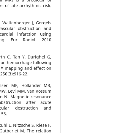
s of late arrhythmic risk.
 Waltenberger J, Gorgels
vascular obstruction and
ardial infarction using
ing. Eur Radiol. 2010
h C, Tan Y, Durighel G,
usion hemorrhage following
T2* mapping and effect on
;250(3):916-22.
ansen MF, Hollander MR,
 MW, Levi MM, van Rossum
n N. Magnetic resonance
bstruction after acute
scular destruction and
-53.
hl L, Nitzsche S, Riese F,
Gutberlet M. The relation