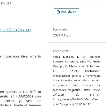
da FMUSP
PDF
212
Publicado
upple2/2021/114-117
2021-11-30
Cómo citar
 intramiocardica, infarto
Paula Morales, K. D., Espinoza
Romero, C., Lata Guacho, W., Rueda
Ocampo, V., Ishikawa, W., & Rochitte,
C. E. (2021). Obstrucción
microvascular extensa y hemorragia
intramiocardica en el infarto agudo:
un parámetro crítico detectado por
resonancia magnética .
Metro Ciencia
,
 en pacientes con infarto
29
((suppl 2), 114–117.
mento ST (IAMCSST) son
https://doi.org/10.47464/MetroCienci
ica precoz, ya sea por
a/vol29/supple2/2021/114-117
bólisis, limita el tamaño