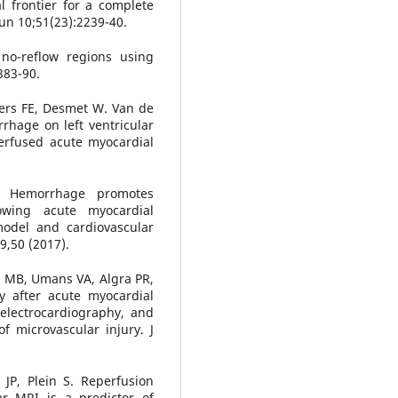
l frontier for a complete
Jun 10;51(23):2239-40.
no-reflow regions using
383-90.
ers FE, Desmet W. Van de
rhage on left ventricular
erfused acute myocardial
. Hemorrhage promotes
owing acute myocardial
 model and cardiovascular
9,50 (2017).
n MB, Umans VA, Algra PR,
y after acute myocardial
electrocardiography, and
 microvascular injury. J
JP, Plein S. Reperfusion
r MRI is a predictor of