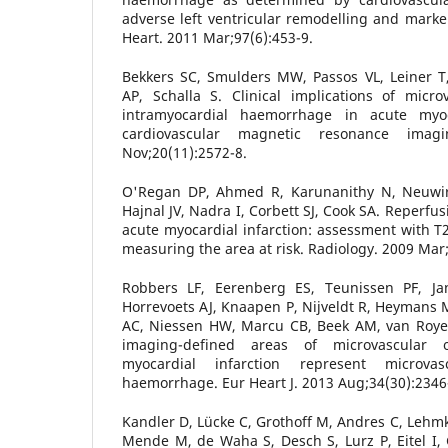
adverse left ventricular remodelling and marker
Heart. 2011 Mar;97(6):453-9.
Bekkers SC, Smulders MW, Passos VL, Leiner T,
AP, Schalla S. Clinical implications of micro
intramyocardial haemorrhage in acute myoc
cardiovascular magnetic resonance imag
Nov;20(11):2572-8.
O'Regan DP, Ahmed R, Karunanithy N, Neuwirt
Hajnal JV, Nadra I, Corbett SJ, Cook SA. Reperf
acute myocardial infarction: assessment with 
measuring the area at risk. Radiology. 2009 Mar
Robbers LF, Eerenberg ES, Teunissen PF, J
Horrevoets AJ, Knaapen P, Nijveldt R, Heymans
AC, Niessen HW, Marcu CB, Beek AM, van Roye
imaging-defined areas of microvascular o
myocardial infarction represent microva
haemorrhage. Eur Heart J. 2013 Aug;34(30):2346
Kandler D, Lücke C, Grothoff M, Andres C, Lehmku
Mende M, de Waha S, Desch S, Lurz P, Eitel I, 