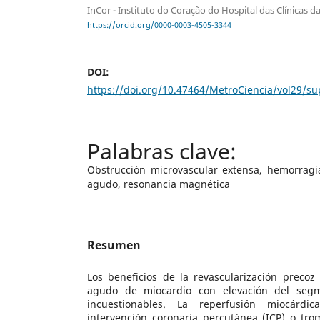
InCor - Instituto do Coração do Hospital das Clínicas 
https://orcid.org/0000-0003-4505-3344
DOI:
https://doi.org/10.47464/MetroCiencia/vol29/s
Obstrucción microvascular extensa, hemorragia
agudo, resonancia magnética
Resumen
Los beneficios de la revascularización precoz
agudo de miocardio con elevación del seg
incuestionables. La reperfusión miocárd
intervención coronaria percutánea (ICP) o trom