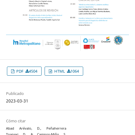
PDF
4504
HTML
1064
Publicado
2023-03-31
Cómo citar
Abad Arévalo, D., Peñaherrera
Toapaxi, D., & Campos-Miño, S.