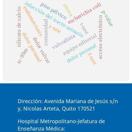
infección del tracto urinario
piso pélvico
escherichia coli
anova
endometriosis
silicato de calcio
p-value
acceso electrónico
comunidad
t-test
z-test
dolor perianal
equipo editorial
vulvodinia
dolor vulvar
dolor perineal
tc-99m
f-test
Dirección: Avenida Mariana de Jesús s/n
y, Nicolas Arteta, Quito 170521
Hospital Metropolitano-Jefatura de
Enseñanza Médica: