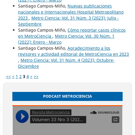
Santiago Campos-Miño,
Nuevas publicaciones
nacionales e internacionales Hospital Metropolitano
2023
,
Metro Ciencia: Vol. 31 Núm. 3 (2023): Julio -
Septiembre
Santiago Campos-Miño,
Cómo reportar casos clínicos
en MetroCiencia
,
Metro Ciencia: Vol. 30 Núm. 1
(2022): Enero - Marzo
Santiago Campos-Miño,
Agradecimiento a los
revisores y actividad editorial de MetroCiencia en 2023
,
Metro Ciencia: Vol. 31 Núm. 4 (2023): Octubre-
Diciembre
<<
<
1
2
3
4
>
>>
PODCAST METROCIENCIA