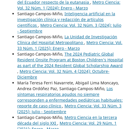
del Ecuador respecto de la eutanasia
,
Metro Ciencia:
Vol. 32 Núm. 1 (2024): Enero - Marzo
Santiago Campos-Miño,
Inteligencia artificial en la
investigación clínica y redacción de artículos
científicos
,
Metro Ciencia: Vol. 32 Núm. 3 (2024): Julio
- Septiembre
Santiago Campos-Miño,
La Unidad de Investigación
Clínica del Hospital Metropolitano
,
Metro Ciencia: Vol.
33 Núm. 1 (2025): Enero - Marzo
Santiago Campos-Miño,
The 2024 Pediatric Global
Resident Onsite Program at Boston Children’s Hospital
as part of the 2024 Resident Global Scholarship Award
,
Metro Ciencia: Vol. 32 Núm. 4 (2024): Octubre-
Diciembre
María Teresa Ferri Navarrete, Abigail Lima Moncayo,
Andrea Ordóñez Paz, Santiago Campos-Miño,
Los
síntomas respiratorios agudos no siempre
corresponden a enfermedades pediátricas habituales:
reporte de caso clínico
,
Metro Ciencia: Vol. 33 Núm. 3
(2025): Julio - Septiembre
Santiago Campos-Miño,
Metro Ciencia en la tercera
década del siglo XXI
,
Metro Ciencia: Vol. 29 Núm. 1
(2021): Enero - Marzo