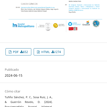
PDF
652
HTML
1274
Publicado
2024-06-15
Cómo citar
Tufiño Sánchez, P. C., Sosa Ruiz, J. A.,
& Guerrón Revelo, D. (2024).
Esquizencefalia frontal bilateral.