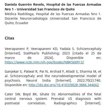
Daniela Guerrón Revelo,
Hospital de las Fuerzas Armadas
Nro 1 - Universidad San Francisco de Quito
Médica Radióloga, Hospital de las Fuerzas Armadas Nro 1.
Docente Neurorradiología Universidad San Francisco de
Quito; Ecuador
Citas
Veerapaneni P, Veerapaneni KD, Yadala S. Schizencephaly
[Internet]. StatPearls Publishing; 2023 [citado el 25 de
marzo de 2024]. Disponible en:
https://www.ncbi.nlm.nih.gov/books/NBK560913/
Ganjekar S, Patwal R, Pai N, Arshad F, Alladi S, Sharma M, et
al. Schizencephaly and the neurodevelopmental model of
psychosis. Neurol India [Internet]. 2022;70(2):740.
Disponible en:
http://dx.doi.org/10.4103/0028-3886.344662
Cater SW, Boyd BK, Ghate SV. Abnormalities of the fetal
central nervous system: Prenatal US diagnosis with
postnatal correlation. Radiographics [Internet].