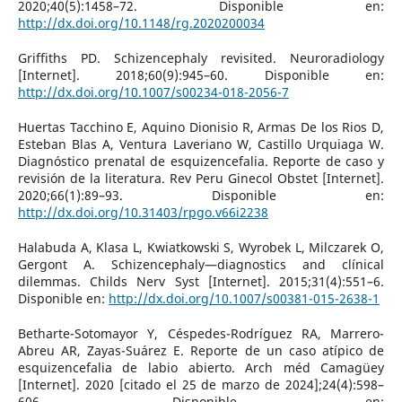
2020;40(5):1458–72. Disponible en:
http://dx.doi.org/10.1148/rg.2020200034
Griffiths PD. Schizencephaly revisited. Neuroradiology
[Internet]. 2018;60(9):945–60. Disponible en:
http://dx.doi.org/10.1007/s00234-018-2056-7
Huertas Tacchino E, Aquino Dionisio R, Armas De los Rios D,
Esteban Blas A, Ventura Laveriano W, Castillo Urquiaga W.
Diagnóstico prenatal de esquizencefalia. Reporte de caso y
revisión de la literatura. Rev Peru Ginecol Obstet [Internet].
2020;66(1):89–93. Disponible en:
http://dx.doi.org/10.31403/rpgo.v66i2238
Halabuda A, Klasa L, Kwiatkowski S, Wyrobek L, Milczarek O,
Gergont A. Schizencephaly—diagnostics and clínical
dilemmas. Childs Nerv Syst [Internet]. 2015;31(4):551–6.
Disponible en:
http://dx.doi.org/10.1007/s00381-015-2638-1
Betharte-Sotomayor Y, Céspedes-Rodríguez RA, Marrero-
Abreu AR, Zayas-Suárez E. Reporte de un caso atípico de
esquizencefalia de labio abierto. Arch méd Camagüey
[Internet]. 2020 [citado el 25 de marzo de 2024];24(4):598–
606. Disponible en: