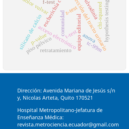
infección del tracto urinario
escherichia coli
vulvodinia
dolor vulvar
f-test
hypothesis testing
chi-squared
z-test
comunidad
silicato de calcio
equipo editorial
acceso electrónico
t-test
p-value
anova
piso pélvico
tc-99m
retratamiento
Dirección: Avenida Mariana de Jesús s/n
y, Nicolas Arteta, Quito 170521
Hospital Metropolitano-Jefatura de
Enseñanza Médica:
revista.metrociencia.ecuador@gmail.com