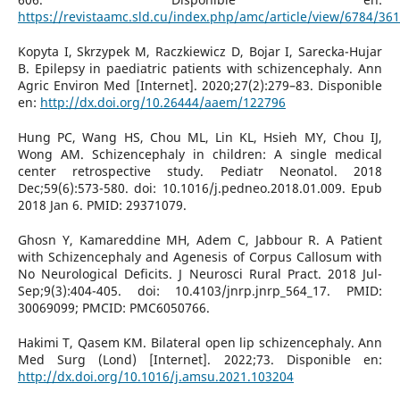
https://revistaamc.sld.cu/index.php/amc/article/view/6784/36
Kopyta I, Skrzypek M, Raczkiewicz D, Bojar I, Sarecka-Hujar
B. Epilepsy in paediatric patients with schizencephaly. Ann
Agric Environ Med [Internet]. 2020;27(2):279–83. Disponible
en:
http://dx.doi.org/10.26444/aaem/122796
Hung PC, Wang HS, Chou ML, Lin KL, Hsieh MY, Chou IJ,
Wong AM. Schizencephaly in children: A single medical
center retrospective study. Pediatr Neonatol. 2018
Dec;59(6):573-580. doi: 10.1016/j.pedneo.2018.01.009. Epub
2018 Jan 6. PMID: 29371079.
Ghosn Y, Kamareddine MH, Adem C, Jabbour R. A Patient
with Schizencephaly and Agenesis of Corpus Callosum with
No Neurological Deficits. J Neurosci Rural Pract. 2018 Jul-
Sep;9(3):404-405. doi: 10.4103/jnrp.jnrp_564_17. PMID:
30069099; PMCID: PMC6050766.
Hakimi T, Qasem KM. Bilateral open lip schizencephaly. Ann
Med Surg (Lond) [Internet]. 2022;73. Disponible en:
http://dx.doi.org/10.1016/j.amsu.2021.103204