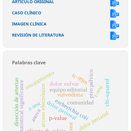
ARTÍCULO ORIGINAL
CASO CLÍNICO
IMAGEN CLÍNICA
REVISIÓN DE LITERATURA
Palabras clave
retratamiento
piso pélvico
tc-99m
disección de arterias
chi-squared
statistical significance
dolor vulvar
acceso electrónico
t-test
equipo editorial
vulvodinia
escherichia coli
dolor perineal
comunidad
z-test
anova
dolor perianal
p-value
f-test
silicato de calcio