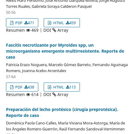
Alexis Haro Perdomo, José Antonio Darquea Molina, Jorge Augusto
Torres Ruales, Gabriela Soraya Calderon Pasquel
50-56
PDF
471
HTML
459
Resumen
469 | DOI
Array
Fascitis necrotizante por Myroides spp, un
microorganismo emergente multirresistente. Reporte de
caso
Patricia Erazo Noguera, Marcelo Gómez Barreto, Fernando Aguinaga
Romero, Joanna Acebo Arcentales
57-64
PDF
438
HTML
113
Resumen
614 | DOI
Array
Preparación del lecho protésico (cirugía preprotésica).
Reporte de caso
Doménica Paola Cano-Calles, María Viviana Mora-Astorga, María de
los Ángeles Romero-Guerrón, Raúl Fernando Sandoval-Vernimmen