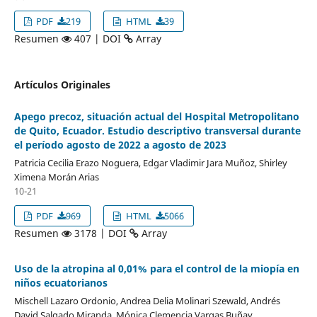
PDF
219
HTML
39
Resumen
407 | DOI
Array
Artículos Originales
Apego precoz, situación actual del Hospital Metropolitano
de Quito, Ecuador. Estudio descriptivo transversal durante
el período agosto de 2022 a agosto de 2023
Patricia Cecilia Erazo Noguera, Edgar Vladimir Jara Muñoz, Shirley
Ximena Morán Arias
10-21
PDF
969
HTML
5066
Resumen
3178 | DOI
Array
Uso de la atropina al 0,01% para el control de la miopía en
niños ecuatorianos
Mischell Lazaro Ordonio, Andrea Delia Molinari Szewald, Andrés
David Salgado Miranda, Mónica Clemencia Vargas Buñay