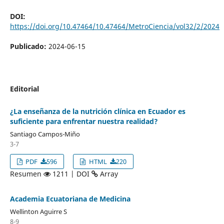
DOI:
https://doi.org/10.47464/10.47464/MetroCiencia/vol32/2/2024
Publicado:
2024-06-15
Editorial
¿La enseñanza de la nutrición clínica en Ecuador es
suficiente para enfrentar nuestra realidad?
Santiago Campos-Miño
3-7
PDF
596
HTML
220
Resumen
1211 | DOI
Array
Academia Ecuatoriana de Medicina
Wellinton Aguirre S
8-9