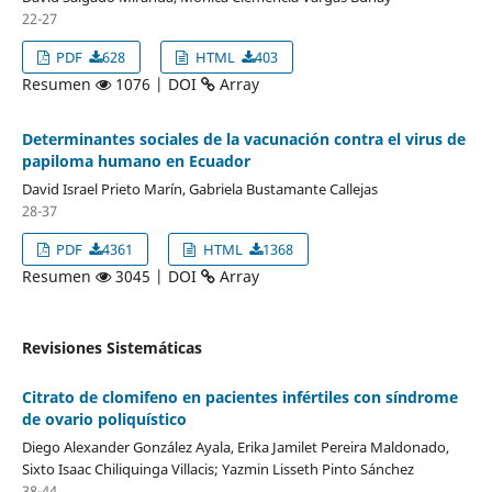
22-27
PDF
628
HTML
403
Resumen
1076 | DOI
Array
Determinantes sociales de la vacunación contra el virus de
papiloma humano en Ecuador
David Israel Prieto Marín, Gabriela Bustamante Callejas
28-37
PDF
4361
HTML
1368
Resumen
3045 | DOI
Array
Revisiones Sistemáticas
Citrato de clomifeno en pacientes infértiles con síndrome
de ovario poliquístico
Diego Alexander González Ayala, Erika Jamilet Pereira Maldonado,
Sixto Isaac Chiliquinga Villacis; Yazmin Lisseth Pinto Sánchez
38-44