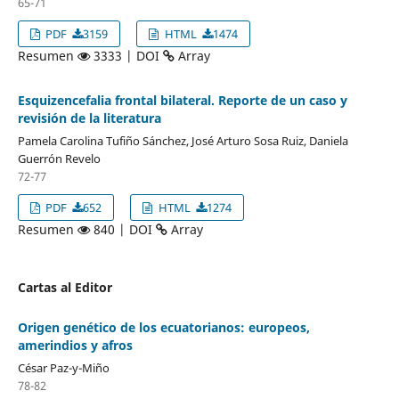
65-71
PDF
3159
HTML
1474
Resumen
3333 | DOI
Array
Esquizencefalia frontal bilateral. Reporte de un caso y
revisión de la literatura
Pamela Carolina Tufiño Sánchez, José Arturo Sosa Ruiz, Daniela
Guerrón Revelo
72-77
PDF
652
HTML
1274
Resumen
840 | DOI
Array
Cartas al Editor
Origen genético de los ecuatorianos: europeos,
amerindios y afros
César Paz-y-Miño
78-82