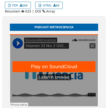
PDF
264
HTML
44
Resumen
633 | DOI
Array
PODCAST METROCIENCIA