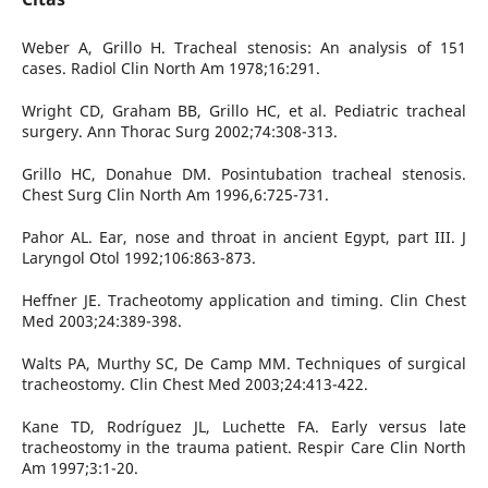
Weber A, Grillo H. Tracheal stenosis: An analysis of 151
cases. Radiol Clin North Am 1978;16:291.
Wright CD, Graham BB, Grillo HC, et al. Pediatric tracheal
surgery. Ann Thorac Surg 2002;74:308-313.
Grillo HC, Donahue DM. Posintubation tracheal stenosis.
Chest Surg Clin North Am 1996,6:725-731.
Pahor AL. Ear, nose and throat in ancient Egypt, part III. J
Laryngol Otol 1992;106:863-873.
Heffner JE. Tracheotomy application and timing. Clin Chest
Med 2003;24:389-398.
Walts PA, Murthy SC, De Camp MM. Techniques of surgical
tracheostomy. Clin Chest Med 2003;24:413-422.
Kane TD, Rodríguez JL, Luchette FA. Early versus late
tracheostomy in the trauma patient. Respir Care Clin North
Am 1997;3:1-20.