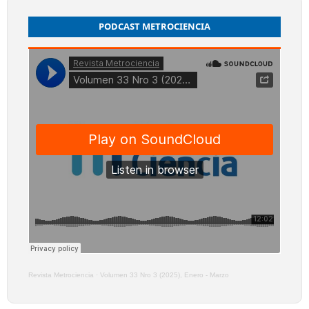
PODCAST METROCIENCIA
Revista Metrociencia
·
Volumen 33 Nro 3 (2025), Enero - Marzo