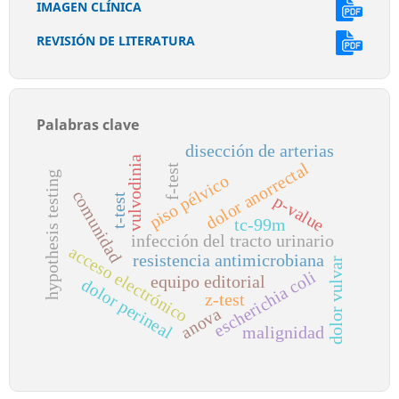
IMAGEN CLÍNICA
REVISIÓN DE LITERATURA
Palabras clave
disección de arterias
vulvodinia
dolor anorrectal
f-test
hypothesis testing
piso pélvico
comunidad
t-test
p-value
tc-99m
infección del tracto urinario
acceso electrónico
resistencia antimicrobiana
dolor vulvar
escherichia coli
equipo editorial
dolor perineal
z-test
anova
malignidad