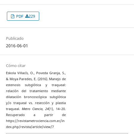
PDF
229
Publicado
2016-06-01
Cómo citar
Eskola Villacís, O., Poveda Granja, S.,
& Moya Paredes, E. (2016). Manejo de
estenosis subglótica y traqueal:
relación del tratamiento mediante
dilatación broncoscópica subglótica
y/o traqueal vs. resección y plastia
traqueal.
Metro Ciencia
,
24
(1), 14–20.
Recuperado a partir de
https://revistametrociencia.com.ec/in
dex.php/revista/article/view/7