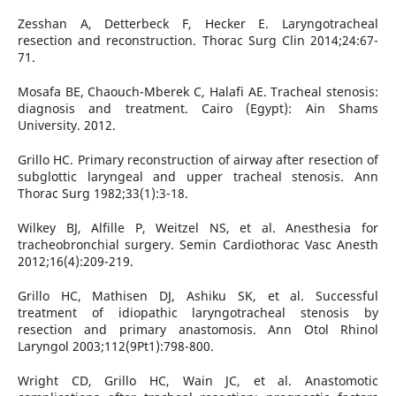
Zesshan A, Detterbeck F, Hecker E. Laryngotracheal
resection and reconstruction. Thorac Surg Clin 2014;24:67-
71.
Mosafa BE, Chaouch-Mberek C, Halafi AE. Tracheal stenosis:
diagnosis and treatment. Cairo (Egypt): Ain Shams
University. 2012.
Grillo HC. Primary reconstruction of airway after resection of
subglottic laryngeal and upper tracheal stenosis. Ann
Thorac Surg 1982;33(1):3-18.
Wilkey BJ, Alfille P, Weitzel NS, et al. Anesthesia for
tracheobronchial surgery. Semin Cardiothorac Vasc Anesth
2012;16(4):209-219.
Grillo HC, Mathisen DJ, Ashiku SK, et al. Successful
treatment of idiopathic laryngotracheal stenosis by
resection and primary anastomosis. Ann Otol Rhinol
Laryngol 2003;112(9Pt1):798-800.
Wright CD, Grillo HC, Wain JC, et al. Anastomotic