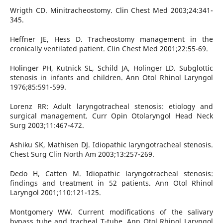
Wrigth CD. Minitracheostomy. Clin Chest Med 2003;24:341-
345.
Heffner JE, Hess D. Tracheostomy management in the
cronically ventilated patient. Clin Chest Med 2001;22:55-69.
Holinger PH, Kutnick SL, Schild JA, Holinger LD. Subglottic
stenosis in infants and children. Ann Otol Rhinol Laryngol
1976;85:591-599.
Lorenz RR: Adult laryngotracheal stenosis: etiology and
surgical management. Curr Opin Otolaryngol Head Neck
Surg 2003;11:467-472.
Ashiku SK, Mathisen DJ. Idiopathic laryngotracheal stenosis.
Chest Surg Clin North Am 2003;13:257-269.
Dedo H, Catten M. Idiopathic laryngotracheal stenosis:
findings and treatment in 52 patients. Ann Otol Rhinol
Laryngol 2001;110:121-125.
Montgomery WW. Current modifications of the salivary
bypass tube and tracheal T-tube. Ann Otol Rhinol Laryngol