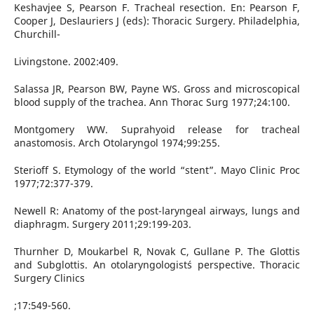
Keshavjee S, Pearson F. Tracheal resection. En: Pearson F,
Cooper J, Deslauriers J (eds): Thoracic Surgery. Philadelphia,
Churchill-
Livingstone. 2002:409.
Salassa JR, Pearson BW, Payne WS. Gross and microscopical
blood supply of the trachea. Ann Thorac Surg 1977;24:100.
Montgomery WW. Suprahyoid release for tracheal
anastomosis. Arch Otolaryngol 1974;99:255.
Sterioff S. Etymology of the world “stent”. Mayo Clinic Proc
1977;72:377-379.
Newell R: Anatomy of the post-laryngeal airways, lungs and
diaphragm. Surgery 2011;29:199-203.
Thurnher D, Moukarbel R, Novak C, Gullane P. The Glottis
and Subglottis. An otolaryngologist´s perspective. Thoracic
Surgery Clinics
;17:549-560.