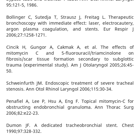
95:121-5, 1986.
Bollinger C, Sutedja T, Strausz J, Freitag L. Therapeutic
bronchoscopy with immediate effect: laser, electrocautery,
argon plasma coagulation, and stents. Eur Respir J
2006;27:1258-1271.
Cincik H, Gungor A, Cakmak A, et al. The effects of
mitomycin C and 5-fluorouracil/triamcinolone on
fibrosis/scar tissue formation secondary to subglottic
trauma (experimental study). Am J Otolaryngol 2005;26:45-
50.
Schweinfurth JM. Endoscopic treatment of severe tracheal
stenosis. Ann Otol Rhinol Laryngol 2006;115:30-34.
Penafiel A, Lee P, Hsu A, Eng F. Topical mitomycin-C for
obstructing endobronchial granuloma. Ann Thorac Surg
2006;82:e22-23.
Dumon JF. A dedicated tracheobronchial stent. Chest
1990;97:328-332.