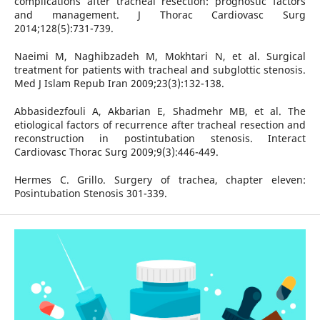
complications after tracheal resection: prognostic factors
and management. J Thorac Cardiovasc Surg
2014;128(5):731-739.
Naeimi M, Naghibzadeh M, Mokhtari N, et al. Surgical
treatment for patients with tracheal and subglottic stenosis.
Med J Islam Repub Iran 2009;23(3):132-138.
Abbasidezfouli A, Akbarian E, Shadmehr MB, et al. The
etiological factors of recurrence after tracheal resection and
reconstruction in postintubation stenosis. Interact
Cardiovasc Thorac Surg 2009;9(3):446-449.
Hermes C. Grillo. Surgery of trachea, chapter eleven:
Posintubation Stenosis 301-339.