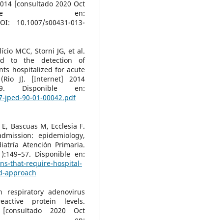
] 2014 [consultado 2020 Oct
sponible en:
: 10.1007/s00431-013-
ício MCC, Storni JG, et al.
ted to the detection of
ants hospitalized for acute
(Rio J). [Internet] 2014
–9. Disponible en:
7-jped-90-01-00042.pdf
 E, Bascuas M, Ecclesia F.
admission: epidemiology,
iatría Atención Primaria.
):149–57. Disponible en:
ns-that-require-hospital-
nd-approach
n respiratory adenovirus
active protein levels.
 [consultado 2020 Oct
ponible en: