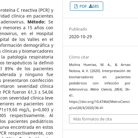
PDF
585
roteína C reactiva (PCR) y
ridad clínica en pacientes
r adenovirus.
Método:
Se
 y menores a 15 años con
Publicado
novirus, en el Hospital
2020-10-29
ital de los Valles en el
información demográfica y
as clínicas y biomarcadores
a patología respiratoria
Cómo citar
os terapéuticos la definió
Molina Huertas, M. A., & Arnao
l 89% de los pacientes
Noboa, A. V. (2020). Interpretación de
moderada y ninguno fue
biomarcadores en pacientes
s presentaron coinfección
pediátricos con infección por
ntaron severidad clínica
Adenovirus.
Metro Ciencia
,
28
(4), 36–
 PCR fueron 61,3 ± 54,06
41.
con severidad clínica leve
https://doi.org/10.47464/MetroCienci
riores en pacientes con
a/vol28/4/2020/36-41
,71±19,60 mg/L, p=0,003 y
05 respectivamente. Al
Más formatos de cita
os pacientes pediátricos
curva encontrada en estos
PCR respectivamente, con