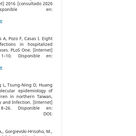
et] 2016 [consultado 2020
sponible en:
le
A, Pozo F, Casas I. Eight
ections in hospitalized
uses. PLoS One. [Internet]
1–10. Disponible en:
le
g L, Tsung-Ning D, Huang
olecular epidemiology of
dren in northern Taiwan,
and Infection. [Internet]
18–26. Disponible en:
DOI:
., Gorgievski-Hrisoho, M.,