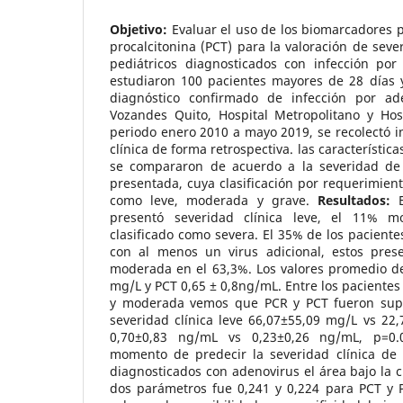
Objetivo:
Evaluar el uso de los biomarcadores p
procalcitonina (PCT) para la valoración de seve
pediátricos diagnosticados con infección po
estudiaron 100 pacientes mayores de 28 días
diagnóstico confirmado de infección por ade
Vozandes Quito, Hospital Metropolitano y Hosp
periodo enero 2010 a mayo 2019, se recolectó 
clínica de forma retrospectiva. las característic
se compararon de acuerdo a la severidad de l
presentada, cuya clasificación por requerimient
como leve, moderada y grave.
Resultados:
E
presentó severidad clínica leve, el 11% 
clasificado como severa. El 35% de los paciente
con al menos un virus adicional, estos prese
moderada en el 63,3%. Los valores promedio de
mg/L y PCT 0,65 ± 0,8ng/mL. Entre los pacientes 
y moderada vemos que PCR y PCT fueron supe
severidad clínica leve 66,07±55,09 mg/L vs 22
0,70±0,83 ng/mL vs 0,23±0,26 ng/mL, p=0.0
momento de predecir la severidad clínica de l
diagnosticados con adenovirus el área bajo la 
dos parámetros fue 0,241 y 0,224 para PCT y 