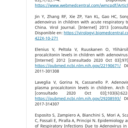
https://www.webmedcentral.com/wmcpdf/Artic
Jin Y, Zhang RF, Xie ZP, Yan KL, Gao HC, Song
adenovirus in children with acute respiratory t
China. Virol Journal. [Internet] 2013 [consul
Disponible en:
https://virologyj.biomedcentral.
422X-10-271
Elenius V, Peltola V, Ruuskanen O, Ylihär
procalcitonin levels in children with adenovirus
[Internet] 2012 [consultado 2020 Oct 03];97(
https://pubmed.ncbi.nlm.nih.gov/22190671/
DOI
2011-301308
Laveglia V, Gorina N, Cassanello P. Adenovi
plasma procalcitonin levels in children. Arch D
[consultado 2020 Oct 03];103(6):62
https://pubmed.ncbi.nlm.nih.gov/29208593/
DOI
2017-314307
Esposito S, Zampiero A, Bianchini S, Mori A, Sc
C, Fossali E, Piralla A, Principi N. Epidemiology 
of Respiratory Infections Due to Adenovirus in 