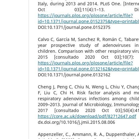
Italy, during 2013 and 2014. PLoS One. [Intern
Oct 03];11(4):1–13. Di
https://journals.plos.org/plosone/article/file?
id=10.1371/journal.pone.0152375&type=printab
DOI:10.1371/journal.pone.0152375
Calvo C, García M, Sanchez R, Román C, Tabares 
year prospective study of adenoviruses inf
children. Comparison with other respiratory vir
2015 [consultado 2020 Oct 03];10(7): 
https://journals.plos.org/plosone/article/file?
id=10.1371/journal.pone.0132162&type=printab
DOI:10.1371/journal.pone.0132162
Cheng J, Peng C, Chiu N, Weng L, Chiu Y, Chan
F, Liu C, Chi H. Risk factor analysis and m
respiratory adenovirus infections among chil
2009–2013. Journal of Microbiology, Immunology 
2017 [consultado 2020 Oct 03];50(4):4
https://core.ac.uk/download/pdf/82712647.pdf
dx.doi.org/10.1016/j.jmii.2015.08.006
Appenzeller, C., Ammann, R. A., Duppenthaler, A