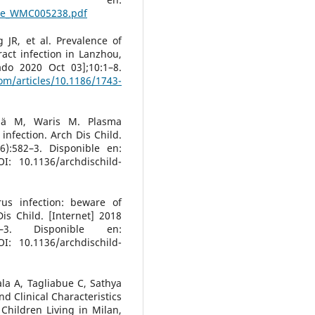
le_WMC005238.pdf
 JR, et al. Prevalence of
ract infection in Lanzhou,
tado 2020 Oct 03];10:1–8.
com/articles/10.1186/1743-
silä M, Waris M. Plasma
 infection. Arch Dis Child.
6):582–3. Disponible en:
: 10.1136/archdischild-
rus infection: beware of
is Child. [Internet] 2018
2–3. Disponible en:
: 10.1136/archdischild-
ala A, Tagliabue C, Sathya
and Clinical Characteristics
Children Living in Milan,