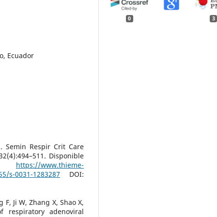
0
3
to, Ecuador
. Semin Respir Crit Care
32(4):494–511. Disponible
:
https://www.thieme-
055/s-0031-1283287
DOI:
F, Ji W, Zhang X, Shao X,
f respiratory adenoviral