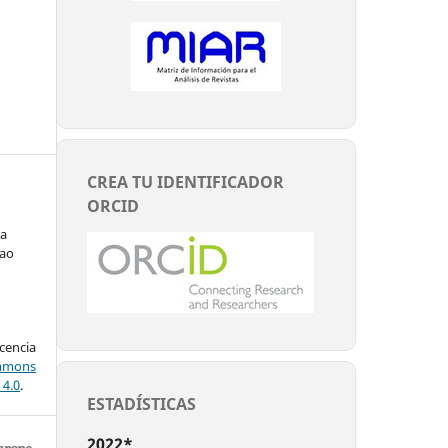
CREA TU IDENTIFICADOR
ORCID
ta
nao
encia
mons
 4.0
.
ESTADÍSTICAS
2022*