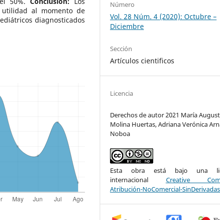
o el 50%.
Conclusión:
Los
Número
 utilidad al momento de
Vol. 28 Núm. 4 (2020): Octubre –
pediátricos diagnosticados
Diciembre
Sección
Artículos cientificos
Licencia
Derechos de autor 2021 María Augus
Molina Huertas, Adriana Verónica Ar
Noboa
Esta obra está bajo una lic
internacional
Creative Com
Atribución-NoComercial-SinDerivadas