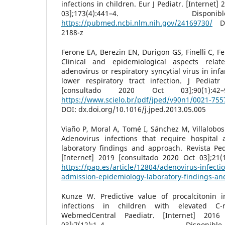
infections in children. Eur J Pediatr. [Internet
03];173(4):441–4. Di
https://pubmed.ncbi.nlm.nih.gov/24169730/
DOI
2188-z
Ferone EA, Berezin EN, Durigon GS, Finelli C, Fel
Clinical and epidemiological aspects rela
adenovirus or respiratory syncytial virus in inf
lower respiratory tract infection. J Pediatr 
[consultado 2020 Oct 03];90(1):42
https://www.scielo.br/pdf/jped/v90n1/0021-755
DOI: dx.doi.org/10.1016/j.jped.2013.05.005
Viaño P, Moral A, Tomé I, Sánchez M, Villalobos
Adenovirus infections that require hospital 
laboratory findings and approach. Revista Ped
[Internet] 2019 [consultado 2020 Oct 03];21(1
https://pap.es/article/12804/adenovirus-infectio
admission-epidemiology-laboratory-findings-a
Kunze W. Predictive value of procalcitonin i
infections in children with elevated C-re
WebmedCentral Paediatr. [Internet] 2016
03];7(12):1–4. Dis