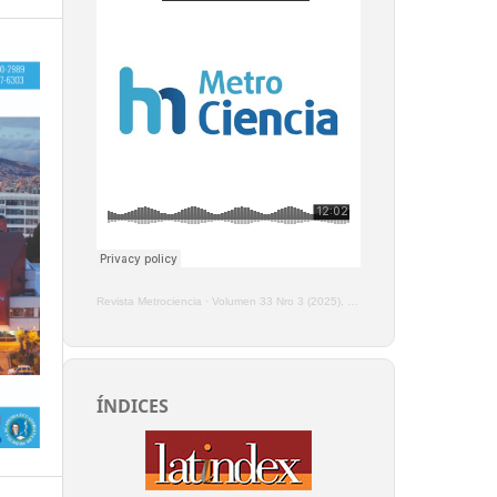
Revista Metrociencia
·
Volumen 33 Nro 3 (2025), Enero - Marzo
ÍNDICES