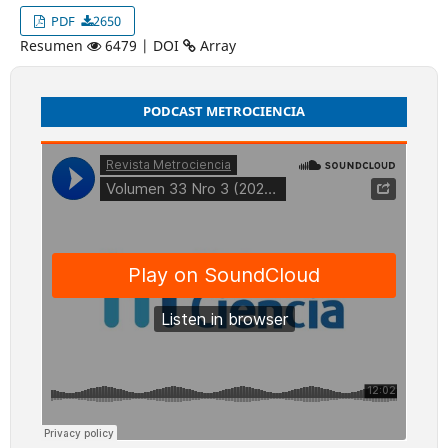
PDF
2650
Resumen
6479 | DOI
Array
PODCAST METROCIENCIA