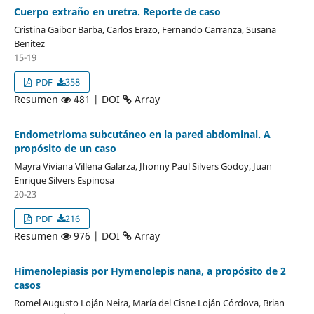
Cuerpo extraño en uretra. Reporte de caso
Cristina Gaibor Barba, Carlos Erazo, Fernando Carranza, Susana
Benitez
15-19
PDF
358
Resumen
481 | DOI
Array
Endometrioma subcutáneo en la pared abdominal. A
propósito de un caso
Mayra Viviana Villena Galarza, Jhonny Paul Silvers Godoy, Juan
Enrique Silvers Espinosa
20-23
PDF
216
Resumen
976 | DOI
Array
Himenolepiasis por Hymenolepis nana, a propósito de 2
casos
Romel Augusto Loján Neira, María del Cisne Loján Córdova, Brian