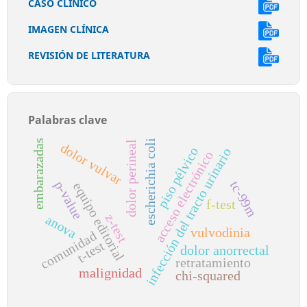
CASO CLÍNICO
IMAGEN CLÍNICA
REVISIÓN DE LITERATURA
Palabras clave
escherichia coli
embarazadas
dolor perineal
dolor vulvar
piso pélvico
infección del tracto urinario
acceso electrónico
p-value
tc-99m
equipo editorial
f-test
z-test
anova
vulvodinia
comunidad
t-test
dolor anorrectal
retratamiento
malignidad
chi-squared