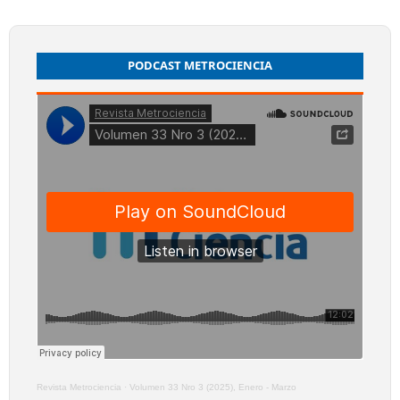
PODCAST METROCIENCIA
Revista Metrociencia
·
Volumen 33 Nro 3 (2025), Enero - Marzo