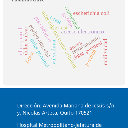
comunidad
infección del tracto urinario
escherichia coli
tc-99m
t-test
piso pélvico
equipo editorial
z-test
dolor vulvar
chi-squared
acceso electrónico
retratamiento
dolor perianal
malignidad
anova
dolor perineal
vulvodinia
p-value
f-test
Dirección: Avenida Mariana de Jesús s/n
y, Nicolas Arteta, Quito 170521
Hospital Metropolitano-Jefatura de