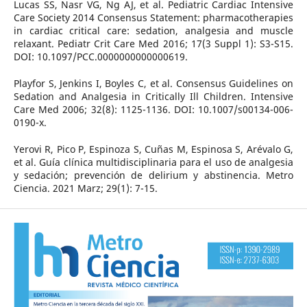
Lucas SS, Nasr VG, Ng AJ, et al. Pediatric Cardiac Intensive
Care Society 2014 Consensus Statement: pharmacotherapies
in cardiac critical care: sedation, analgesia and muscle
relaxant. Pediatr Crit Care Med 2016; 17(3 Suppl 1): S3-S15.
DOI: 10.1097/PCC.0000000000000619.
Playfor S, Jenkins I, Boyles C, et al. Consensus Guidelines on
Sedation and Analgesia in Critically Ill Children. Intensive
Care Med 2006; 32(8): 1125-1136. DOI: 10.1007/s00134-006-
0190-x.
Yerovi R, Pico P, Espinoza S, Cuñas M, Espinosa S, Arévalo G,
et al. Guía clínica multidisciplinaria para el uso de analgesia
y sedación; prevención de delirium y abstinencia. Metro
Ciencia. 2021 Marz; 29(1): 7-15.