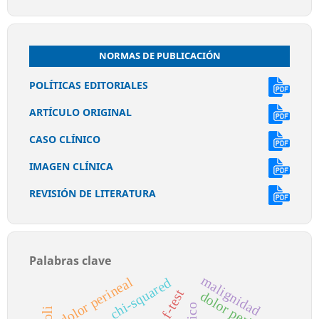
NORMAS DE PUBLICACIÓN
POLÍTICAS EDITORIALES
ARTÍCULO ORIGINAL
CASO CLÍNICO
IMAGEN CLÍNICA
REVISIÓN DE LITERATURA
Palabras clave
malignidad
dolor perineal
chi-squared
f-test
dolor perianal