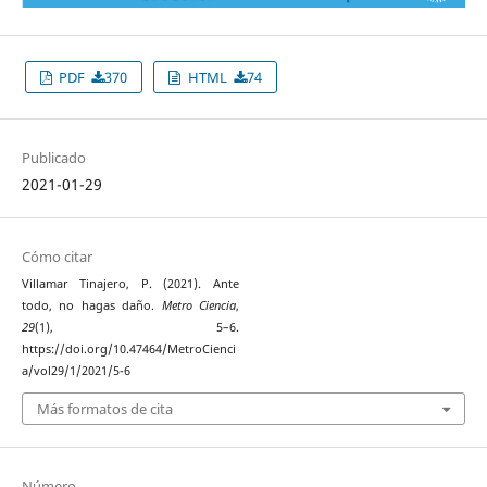
PDF
370
HTML
74
Publicado
2021-01-29
Cómo citar
Villamar Tinajero, P. (2021). Ante
todo, no hagas daño.
Metro Ciencia
,
29
(1), 5–6.
https://doi.org/10.47464/MetroCienci
a/vol29/1/2021/5-6
Más formatos de cita
Número