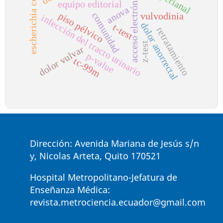
acceso electrónico
escherichia coli
equipo editorial
anova
comunidad
piso pélvico
vulvodinia
infección del tracto urinario
dolor anorrectal
t-test
retratamiento
z-test
dolor vulvar
p-value
tc-99m
Dirección: Avenida Mariana de Jesús s/n
y, Nicolas Arteta, Quito 170521
Hospital Metropolitano-Jefatura de
Enseñanza Médica:
revista.metrociencia.ecuador@gmail.com