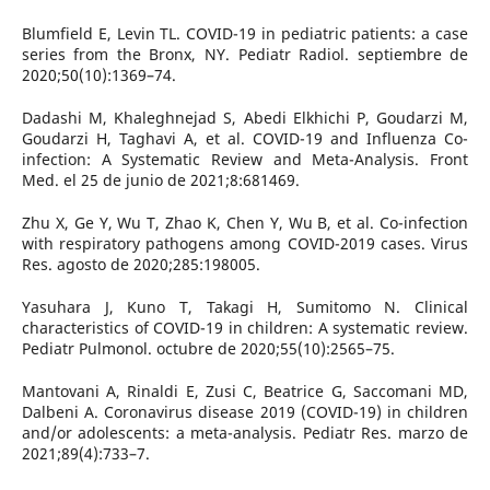
Blumfield E, Levin TL. COVID-19 in pediatric patients: a case
series from the Bronx, NY. Pediatr Radiol. septiembre de
2020;50(10):1369–74.
Dadashi M, Khaleghnejad S, Abedi Elkhichi P, Goudarzi M,
Goudarzi H, Taghavi A, et al. COVID-19 and Influenza Co-
infection: A Systematic Review and Meta-Analysis. Front
Med. el 25 de junio de 2021;8:681469.
Zhu X, Ge Y, Wu T, Zhao K, Chen Y, Wu B, et al. Co-infection
with respiratory pathogens among COVID-2019 cases. Virus
Res. agosto de 2020;285:198005.
Yasuhara J, Kuno T, Takagi H, Sumitomo N. Clinical
characteristics of COVID-19 in children: A systematic review.
Pediatr Pulmonol. octubre de 2020;55(10):2565–75.
Mantovani A, Rinaldi E, Zusi C, Beatrice G, Saccomani MD,
Dalbeni A. Coronavirus disease 2019 (COVID-19) in children
and/or adolescents: a meta-analysis. Pediatr Res. marzo de
2021;89(4):733–7.