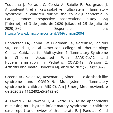
Toubiana J, Poirault C, Corsia A, Bajolle F, Fourgeaud J,
Angoulvant F, et al. Kawasaki-like multisystem inflammatory
syndrome in children during the covid-19 pandemic in
Paris, France: prospective observational study. BMJ
[Internet]. el 3 de junio de 2020 [citado el 25 de julio de
2020];369. Disponible en:
https://www.bmj.com/content/369/bmj.m2094
Henderson LA, Canna SW, Friedman KG, Gorelik M, Lapidus
SK, Bassiri H, et al. American College of Rheumatology
Clinical Guidance for Multisystem Inflammatory Syndrome
in Children Associated With SARS-CoV-2 and
Hyperinflammation in Pediatric COVID-19: Version 2.
Arthritis Rheumatol Hoboken NJ. abril de 2021;73(4):e13–29.
Greene AG, Saleh M, Roseman E, Sinert R. Toxic shock-like
syndrome and COVID-19: Multisystem inflammatory
syndrome in children (MIS-C). Am J Emerg Med. noviembre
de 2020;38(11):2492.e5-2492.e6.
Al Lawati Z, Al Rawahi H, Al Yazidi LS. Acute appendicitis
mimicking multisystem inflammatory syndrome in children:
case report and review of the literaturE. J Paediatr Child