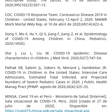
descriptive study. The Lancet. el 15 de febrero de
2020;395(10223):507–13.
CDC. COVID-19 Response Team. Coronavirus Disease 2019 in
Children - United States, February 12-April 2, 2020. MMWR
Morb Mortal Wkly Rep. el 10 de abril de 2020;69(14):422–6.
Dong Y, Mo X, Hu Y, Qi X, Jiang F, Jiang Z, et al. Epidemiology
of COVID-19 Among Children in China. Pediatrics.
2020;145(6).
She J, Liu L, Liu W. COVID-19 epidemic: Disease
characteristics in children. J Med Virol. 2020;92(7):747–54.
Pathak EB, Salemi JL, Sobers N, Menard J, Hambleton IR.
COVID-19 in Children in the United States: Intensive Care
Admissions, Estimated Total Infected, and Projected
Numbers of Severe Pediatric Cases in 2020. J Public Health
Manag Pract JPHMP. agosto de 2020;26(4):325–33.
MINSA. Covid 19 en el Perú - Ministerio de Salud [Internet].
Sala situacional de COVID-19. Perú. 2020 [citado el 27 de
julio de 2020]. Disponible en:
https://covid19.minsa.gob.pe/sala_situacional.asp