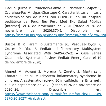
Llaque-Quiroz P, Prudencio-Gamio R, Echevarría-Lo4pez S,
Ccorahua-Paz M, Ugas-Charcape C. Características clínicas y
epidemiológicas de niños con COVID-19 en un hospital
pediátrico del Perú. Rev Peru Med Exp Salud Pública
[Internet]. el 6 de noviembre de 2020 [citado el 26 de
noviembre de 2020];37(4). Disponible en:
https://rpmesp.ins.gob.pe/index.php/rpmesp/article/view/619
Bustos B R, Jaramillo-Bustamante JC, Vasquez-Hoyos P,
Cruces P, Díaz F. Pediatric Inflammatory Multisystem
Syndrome Associated With SARS-CoV-2: A Case Series
Quantitative Systematic Review. Pediatr Emerg Care. el 10
de noviembre de 2020;
Ahmed M, Advani S, Moreira A, Zoretic S, Martinez J,
Chorath K, et al. Multisystem inflammatory syndrome in
children: A systematic review. EClinicalMedicine [Internet].
el 1 de septiembre de 2020 [citado el 26 de noviembre de
2020];26. Disponible en:
https://www.thelancet.com/journals/eclinm/article/PIIS2589-
5370(20)30271-6/abstract