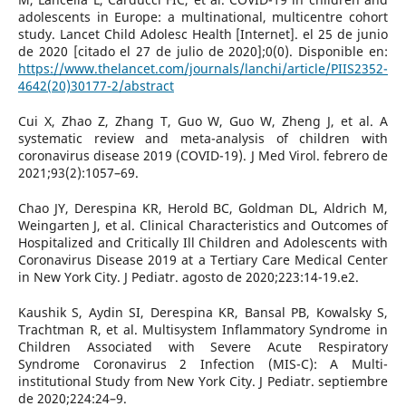
adolescents in Europe: a multinational, multicentre cohort
study. Lancet Child Adolesc Health [Internet]. el 25 de junio
de 2020 [citado el 27 de julio de 2020];0(0). Disponible en:
https://www.thelancet.com/journals/lanchi/article/PIIS2352-
4642(20)30177-2/abstract
Cui X, Zhao Z, Zhang T, Guo W, Guo W, Zheng J, et al. A
systematic review and meta-analysis of children with
coronavirus disease 2019 (COVID-19). J Med Virol. febrero de
2021;93(2):1057–69.
Chao JY, Derespina KR, Herold BC, Goldman DL, Aldrich M,
Weingarten J, et al. Clinical Characteristics and Outcomes of
Hospitalized and Critically Ill Children and Adolescents with
Coronavirus Disease 2019 at a Tertiary Care Medical Center
in New York City. J Pediatr. agosto de 2020;223:14-19.e2.
Kaushik S, Aydin SI, Derespina KR, Bansal PB, Kowalsky S,
Trachtman R, et al. Multisystem Inflammatory Syndrome in
Children Associated with Severe Acute Respiratory
Syndrome Coronavirus 2 Infection (MIS-C): A Multi-
institutional Study from New York City. J Pediatr. septiembre
de 2020;224:24–9.