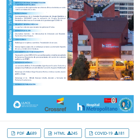
PDF
689
HTML
245
COVID-19
181