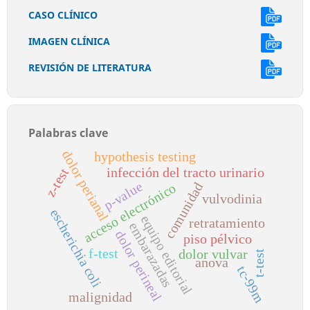
CASO CLÍNICO
IMAGEN CLÍNICA
REVISIÓN DE LITERATURA
Palabras clave
dolor perianal
hypothesis testing
z-test
infección del tracto urinario
p-value
comunidad
acceso electrónico
vulvodinia
escherichia coli
equipo editorial
retratamiento
embarazadas
dolor perineal
piso pélvico
f-test
dolor vulvar
t-test
anova
tc-99m
malignidad