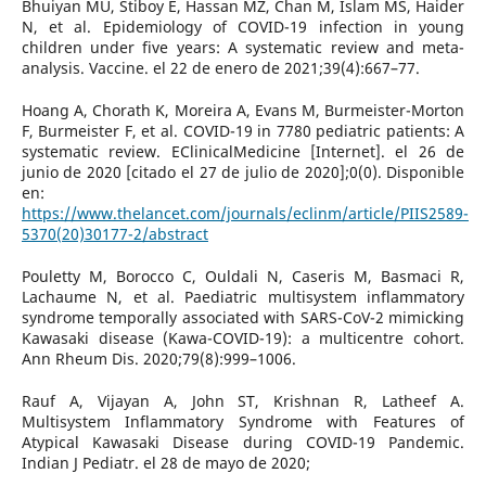
Bhuiyan MU, Stiboy E, Hassan MZ, Chan M, Islam MS, Haider
N, et al. Epidemiology of COVID-19 infection in young
children under five years: A systematic review and meta-
analysis. Vaccine. el 22 de enero de 2021;39(4):667–77.
Hoang A, Chorath K, Moreira A, Evans M, Burmeister-Morton
F, Burmeister F, et al. COVID-19 in 7780 pediatric patients: A
systematic review. EClinicalMedicine [Internet]. el 26 de
junio de 2020 [citado el 27 de julio de 2020];0(0). Disponible
en:
https://www.thelancet.com/journals/eclinm/article/PIIS2589-
5370(20)30177-2/abstract
Pouletty M, Borocco C, Ouldali N, Caseris M, Basmaci R,
Lachaume N, et al. Paediatric multisystem inflammatory
syndrome temporally associated with SARS-CoV-2 mimicking
Kawasaki disease (Kawa-COVID-19): a multicentre cohort.
Ann Rheum Dis. 2020;79(8):999–1006.
Rauf A, Vijayan A, John ST, Krishnan R, Latheef A.
Multisystem Inflammatory Syndrome with Features of
Atypical Kawasaki Disease during COVID-19 Pandemic.
Indian J Pediatr. el 28 de mayo de 2020;