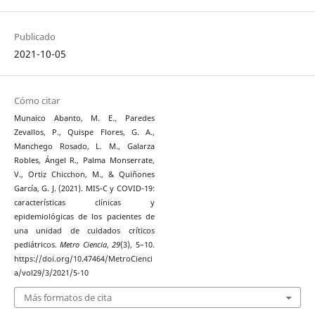
Publicado
2021-10-05
Cómo citar
Munaico Abanto, M. E., Paredes
Zevallos, P., Quispe Flores, G. A.,
Manchego Rosado, L. M., Galarza
Robles, Ángel R., Palma Monserrate,
V., Ortiz Chicchon, M., & Quiñones
García, G. J. (2021). MIS-C y COVID-19:
características clínicas y
epidemiológicas de los pacientes de
una unidad de cuidados críticos
pediátricos.
Metro Ciencia
,
29
(3), 5–10.
https://doi.org/10.47464/MetroCienci
a/vol29/3/2021/5-10
Más formatos de cita