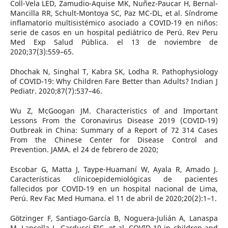
Coll-Vela LED, Zamudio-Aquise MK, Nuñez-Paucar H, Bernal-
Mancilla RR, Schult-Montoya SC, Paz MC-DL, et al. Síndrome
inflamatorio multisistémico asociado a COVID-19 en niños:
serie de casos en un hospital pediátrico de Perú. Rev Peru
Med Exp Salud Pública. el 13 de noviembre de
2020;37(3):559–65.
Dhochak N, Singhal T, Kabra SK, Lodha R. Pathophysiology
of COVID-19: Why Children Fare Better than Adults? Indian J
Pediatr. 2020;87(7):537–46.
Wu Z, McGoogan JM. Characteristics of and Important
Lessons From the Coronavirus Disease 2019 (COVID-19)
Outbreak in China: Summary of a Report of 72 314 Cases
From the Chinese Center for Disease Control and
Prevention. JAMA. el 24 de febrero de 2020;
Escobar G, Matta J, Taype-Huamaní W, Ayala R, Amado J.
Características clínicoepidemiológicas de pacientes
fallecidos por COVID-19 en un hospital nacional de Lima,
Perú. Rev Fac Med Humana. el 11 de abril de 2020;20(2):1–1.
Götzinger F, Santiago-García B, Noguera-Julián A, Lanaspa
M, Lancella L, Carducci FIC, et al. COVID-19 in children and