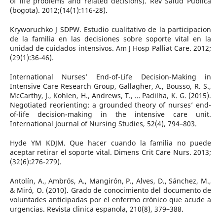
of life problems and related decisions). Rev Salud Publica
(bogota). 2012;(14(1):116-28).
Kryworuchko J SDPW. Estudio cualitativo de la participacion
de la familia en las decisiones sobre soporte vital en la
unidad de cuidados intensivos. Am J Hosp Palliat Care. 2012;
(29(1):36-46).
International Nurses’ End-of-Life Decision-Making in
Intensive Care Research Group, Gallagher, A., Bousso, R. S.,
McCarthy, J., Kohlen, H., Andrews, T., … Padilha, K. G. (2015).
Negotiated reorienting: a grounded theory of nurses’ end-
of-life decision-making in the intensive care unit.
International Journal of Nursing Studies, 52(4), 794–803.
Hyde YM KDJM. Que hacer cuando la familia no puede
aceptar retirar el soporte vital. Dimens Crit Care Nurs. 2013;
(32(6):276-279).
Antolín, A., Ambrós, A., Mangirón, P., Alves, D., Sánchez, M.,
& Miró, O. (2010). Grado de conocimiento del documento de
voluntades anticipadas por el enfermo crónico que acude a
urgencias. Revista clinica espanola, 210(8), 379–388.