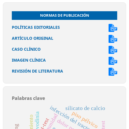
NORMAS DE PUBLICACIÓN
POLÍTICAS EDITORIALES
ARTÍCULO ORIGINAL
CASO CLÍNICO
IMAGEN CLÍNICA
REVISIÓN DE LITERATURA
Palabras clave
infección del tracto urinario
silicato de calcio
piso pélvico
vulvodinia
comunidad
t-test
dolor perianal
f-test