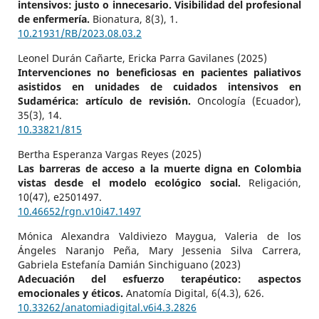
intensivos: justo o innecesario. Visibilidad del profesional
de enfermería.
Bionatura,
8
(3),
1.
10.21931/RB/2023.08.03.2
Leonel Durán Cañarte, Ericka Parra Gavilanes (2025)
Intervenciones no beneficiosas en pacientes paliativos
asistidos en unidades de cuidados intensivos en
Sudamérica: artículo de revisión.
Oncología (Ecuador),
35
(3),
14.
10.33821/815
Bertha Esperanza Vargas Reyes (2025)
Las barreras de acceso a la muerte digna en Colombia
vistas desde el modelo ecológico social.
Religación,
10
(47),
e2501497.
10.46652/rgn.v10i47.1497
Mónica Alexandra Valdiviezo Maygua, Valeria de los
Ángeles Naranjo Peña, Mary Jessenia Silva Carrera,
Gabriela Estefanía Damián Sinchiguano (2023)
Adecuación del esfuerzo terapéutico: aspectos
emocionales y éticos.
Anatomía Digital,
6
(4.3),
626.
10.33262/anatomiadigital.v6i4.3.2826