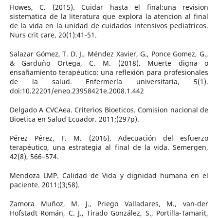
Howes, C. (2015). Cuidar hasta el final:una revision
sistematica de la literatura que explora la atencion al final
de la vida en la unidad de cuidados intensivos pediatricos.
Nurs crit care, 20(1):41-51.
Salazar Gómez, T. D. J., Méndez Xavier, G., Ponce Gomez, G.,
& Garduño Ortega, C. M. (2018). Muerte digna o
ensañamiento terapéutico: una reflexión para profesionales
de la salud. Enfermería universitaria, 5(1).
doi:10.22201/eneo.23958421e.2008.1.442
Delgado A CVCAea. Criterios Bioeticos. Comision nacional de
Bioetica en Salud Ecuador. 2011;(297p).
Pérez Pérez, F. M. (2016). Adecuación del esfuerzo
terapéutico, una estrategia al final de la vida. Semergen,
42(8), 566–574.
Mendoza LMP. Calidad de Vida y dignidad humana en el
paciente. 2011;(3;58).
Zamora Muñoz, M. J., Priego Valladares, M., van-der
Hofstadt Román, C. J., Tirado González, S., Portilla-Tamarit,