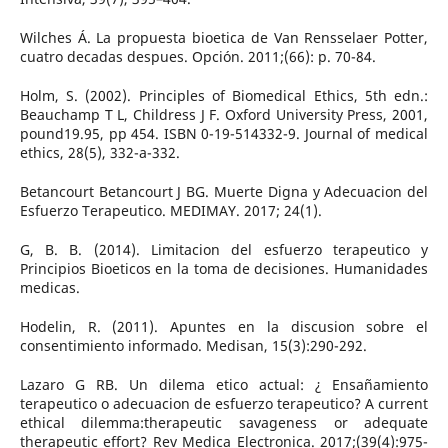
Wilches Á. La propuesta bioetica de Van Rensselaer Potter,
cuatro decadas despues. Opción. 2011;(66): p. 70-84.
Holm, S. (2002). Principles of Biomedical Ethics, 5th edn.:
Beauchamp T L, Childress J F. Oxford University Press, 2001,
pound19.95, pp 454. ISBN 0-19-514332-9. Journal of medical
ethics, 28(5), 332-a-332.
Betancourt Betancourt J BG. Muerte Digna y Adecuacion del
Esfuerzo Terapeutico. MEDIMAY. 2017; 24(1).
G, B. B. (2014). Limitacion del esfuerzo terapeutico y
Principios Bioeticos en la toma de decisiones. Humanidades
medicas.
Hodelin, R. (2011). Apuntes en la discusion sobre el
consentimiento informado. Medisan, 15(3):290-292.
Lazaro G RB. Un dilema etico actual: ¿ Ensañamiento
terapeutico o adecuacion de esfuerzo terapeutico? A current
ethical dilemma:therapeutic savageness or adequate
therapeutic effort? Rev Medica Electronica. 2017;(39(4):975-