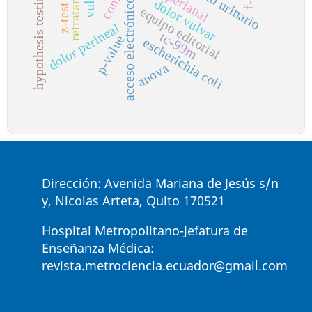
retratamiento
hypothesis testing
dolor vulvar
acceso electrónico
z-test
equipo editorial
dolor perineal
tc-99m
p-value
escherichia coli
anova
Dirección: Avenida Mariana de Jesús s/n
y, Nicolas Arteta, Quito 170521
Hospital Metropolitano-Jefatura de
Enseñanza Médica:
revista.metrociencia.ecuador@gmail.com