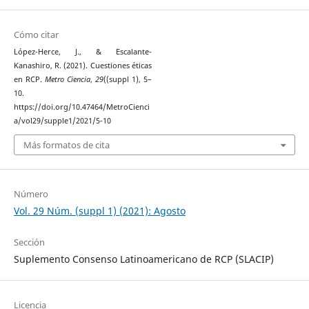
Cómo citar
López-Herce, J., & Escalante-
Kanashiro, R. (2021). Cuestiones éticas
en RCP.
Metro Ciencia
,
29
((suppl 1), 5–
10.
https://doi.org/10.47464/MetroCienci
a/vol29/supple1/2021/5-10
Más formatos de cita
Número
Vol. 29 Núm. (suppl 1) (2021): Agosto
Sección
Suplemento Consenso Latinoamericano de RCP (SLACIP)
Licencia