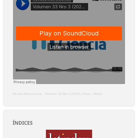
Revista Metrociencia
·
Volumen 33 Nro 3 (2025), Enero - Marzo
ÍNDICES