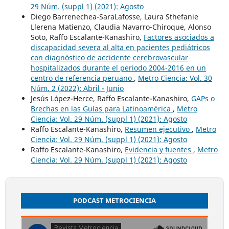
29 Núm. (suppl 1) (2021): Agosto
Diego Barrenechea-SaraLafosse, Laura Sthefanie
Llerena Matienzo, Claudia Navarro-Chiroque, Alonso
Soto, Raffo Escalante-Kanashiro,
Factores asociados a
discapacidad severa al alta en pacientes pediátricos
con diagnóstico de accidente cerebrovascular
hospitalizados durante el periodo 2004-2016 en un
centro de referencia peruano
,
Metro Ciencia: Vol. 30
Núm. 2 (2022): Abril - Junio
Jesús López-Herce, Raffo Escalante-Kanashiro,
GAPs o
Brechas en las Guías para Latinoamérica
,
Metro
Ciencia: Vol. 29 Núm. (suppl 1) (2021): Agosto
Raffo Escalante-Kanashiro,
Resumen ejecutivo
,
Metro
Ciencia: Vol. 29 Núm. (suppl 1) (2021): Agosto
Raffo Escalante-Kanashiro,
Evidencia y fuentes
,
Metro
Ciencia: Vol. 29 Núm. (suppl 1) (2021): Agosto
PODCAST METROCIENCIA