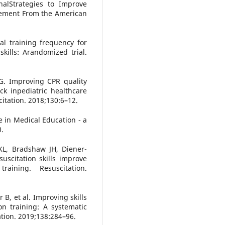
nalStrategies to Improve
atement From the American
l training frequency for
kills: Arandomized trial.
G. Improving CPR quality
ck inpediatric healthcare
citation. 2018;130:6–12.
ce in Medical Education - a
0.
KL, Bradshaw JH, Diener-
suscitation skills improve
raining. Resuscitation.
B, et al. Improving skills
on training: A systematic
ation. 2019;138:284–96.