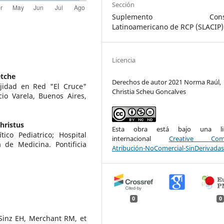
Sección
Suplemento Conse
Latinoamericano de RCP (SLACIP)
Licencia
etche
Derechos de autor 2021 Norma Raúl,
ejidad en Red "El Cruce"
Christia Scheu Goncalves
cio Varela, Buenos Aires,
hristus
Esta obra está bajo una lic
tico Pediatrico; Hospital
internacional
Creative Com
a de Medicina. Pontificia
Atribución-NoComercial-SinDerivadas
0
0
Sinz EH, Merchant RM, et