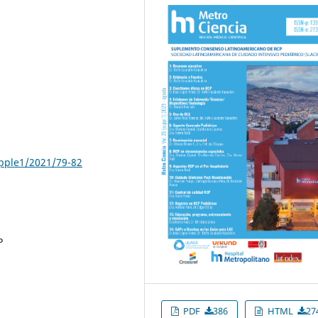
upple1/2021/79-82
P
PDF
386
HTML
27