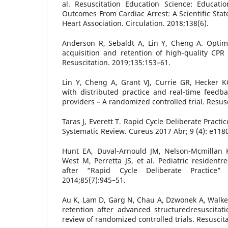
al. Resuscitation Education Science: Educatio
Outcomes From Cardiac Arrest: A Scientific St
Heart Association. Circulation. 2018;138(6).
Anderson R, Sebaldt A, Lin Y, Cheng A. Optima
acquisition and retention of high-quality CPR s
Resuscitation. 2019;135:153–61.
Lin Y, Cheng A, Grant VJ, Currie GR, Hecker K
with distributed practice and real-time feedba
providers – A randomized controlled trial. Resus
Taras J, Everett T. Rapid Cycle Deliberate Practi
Systematic Review. Cureus 2017 Abr; 9 (4): e118
Hunt EA, Duval-Arnould JM, Nelson-Mcmillan 
West M, Perretta JS, et al. Pediatric residentre
after “Rapid Cycle Deliberate Practice” t
2014;85(7):945–51.
Au K, Lam D, Garg N, Chau A, Dzwonek A, Walker 
retention after advanced structuredresuscitati
review of randomized controlled trials. Resuscit