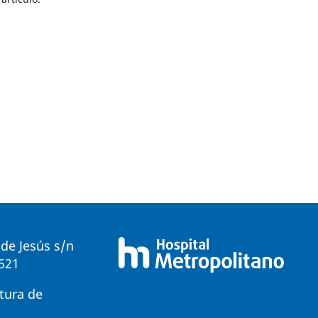
de Jesús s/n
0521
tura de