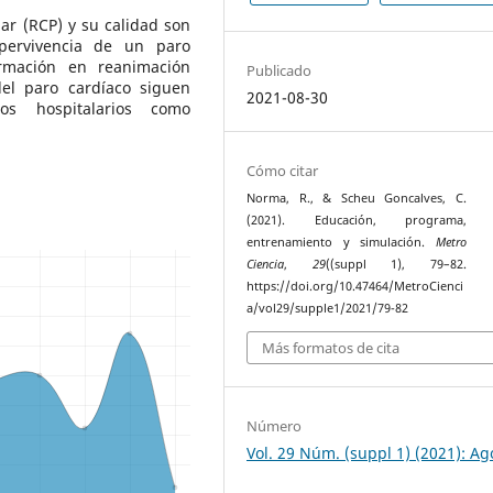
r (RCP) y su calidad son
pervivencia de un paro
rmación en reanimación
Publicado
del paro cardíaco siguen
2021-08-30
os hospitalarios como
Cómo citar
Norma, R., & Scheu Goncalves, C.
(2021). Educación, programa,
entrenamiento y simulación.
Metro
Ciencia
,
29
((suppl 1), 79–82.
https://doi.org/10.47464/MetroCienci
a/vol29/supple1/2021/79-82
Más formatos de cita
Número
Vol. 29 Núm. (suppl 1) (2021): Ag