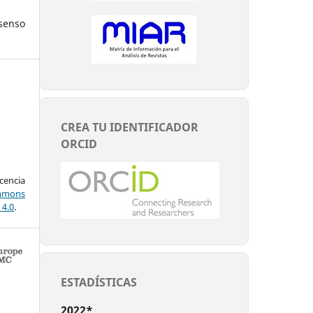
nso
CREA TU IDENTIFICADOR
ORCID
encia
mons
 4.0
.
ESTADÍSTICAS
2022*