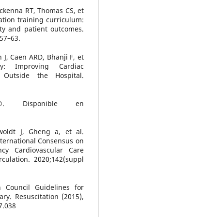
ckenna RT, Thomas CS, et
tion training curriculum:
ty and patient outcomes.
:57–63.
J, Caen ARD, Bhanji F, et
ty: Improving Cardiac
Outside the Hospital.
©. Disponible en
woldt J, Gheng a, et al.
ternational Consensus on
cy Cardiovascular Care
culation. 2020;142(suppl
 Council Guidelines for
ry. Resuscitation (2015),
7.038