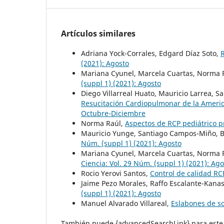
Artículos similares
Adriana Yock-Corrales, Edgard Díaz Soto,
(2021): Agosto
Mariana Cyunel, Marcela Cuartas, Norma 
(suppl 1) (2021): Agosto
Diego Villarreal Huato, Mauricio Larrea,
Resucitación Cardiopulmonar de la Americ
Octubre-Diciembre
Norma Raúl,
Aspectos de RCP pediátrico p
Mauricio Yunge, Santiago Campos-Miño, 
Núm. (suppl 1) (2021): Agosto
Mariana Cyunel, Marcela Cuartas, Norma 
Ciencia: Vol. 29 Núm. (suppl 1) (2021): Ag
Rocio Yerovi Santos,
Control de calidad R
Jaime Pezo Morales, Raffo Escalante-Kana
(suppl 1) (2021): Agosto
Manuel Alvarado Villareal,
Eslabones de s
También puede {advancedSearchLink} para este 