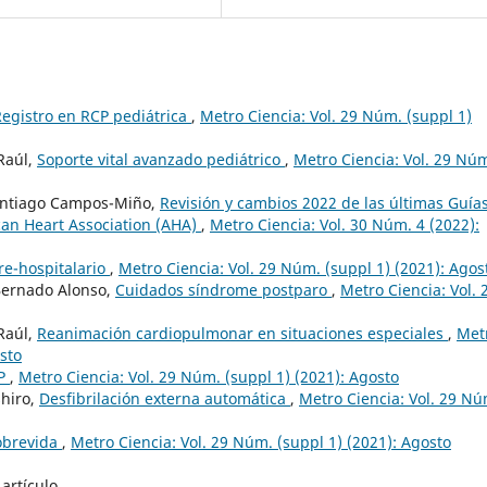
Registro en RCP pediátrica
,
Metro Ciencia: Vol. 29 Núm. (suppl 1)
Raúl,
Soporte vital avanzado pediátrico
,
Metro Ciencia: Vol. 29 Nú
 Santiago Campos-Miño,
Revisión y cambios 2022 de las últimas Guía
an Heart Association (AHA)
,
Metro Ciencia: Vol. 30 Núm. 4 (2022):
re-hospitalario
,
Metro Ciencia: Vol. 29 Núm. (suppl 1) (2021): Agos
Bernado Alonso,
Cuidados síndrome postparo
,
Metro Ciencia: Vol. 
Raúl,
Reanimación cardiopulmonar en situaciones especiales
,
Met
osto
CP
,
Metro Ciencia: Vol. 29 Núm. (suppl 1) (2021): Agosto
shiro,
Desfibrilación externa automática
,
Metro Ciencia: Vol. 29 Nú
obrevida
,
Metro Ciencia: Vol. 29 Núm. (suppl 1) (2021): Agosto
artículo.