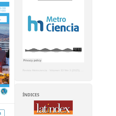
Revista Metrociencia
·
Volumen 33 Nro 3 (2025), Enero - Marzo
ÍNDICES
4