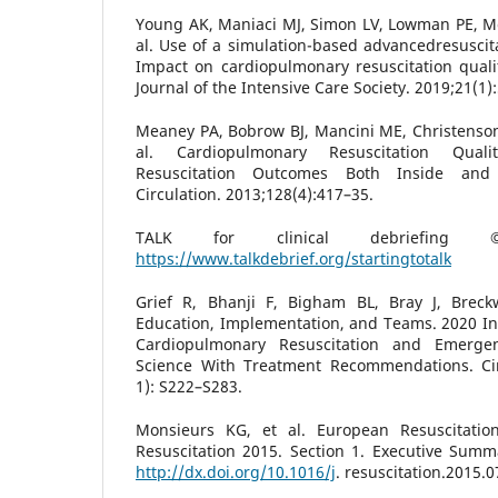
Young AK, Maniaci MJ, Simon LV, Lowman PE, M
al. Use of a simulation-based advancedresuscita
Impact on cardiopulmonary resuscitation quali
Journal of the Intensive Care Society. 2019;21(1)
Meaney PA, Bobrow BJ, Mancini ME, Christenson 
al. Cardiopulmonary Resuscitation Quali
Resuscitation Outcomes Both Inside and 
Circulation. 2013;128(4):417–35.
TALK for clinical debriefing 
https://www.talkdebrief.org/startingtotalk
Grief R, Bhanji F, Bigham BL, Bray J, Breck
Education, Implementation, and Teams. 2020 In
Cardiopulmonary Resuscitation and Emergen
Science With Treatment Recommendations. Cir
1): S222–S283.
Monsieurs KG, et al. European Resuscitation
Resuscitation 2015. Section 1. Executive Summa
http://dx.doi.org/10.1016/j
. resuscitation.2015.0