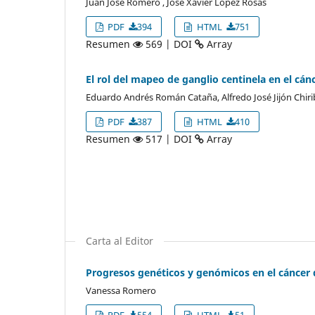
Juan José Romero , José Xavier López Rosas
PDF
394
HTML
751
Resumen
569 | DOI
Array
El rol del mapeo de ganglio centinela en el cá
Eduardo Andrés Román Cataña, Alfredo José Jijón Chirib
PDF
387
HTML
410
Resumen
517 | DOI
Array
Carta al Editor
Progresos genéticos y genómicos en el cánce
Vanessa Romero