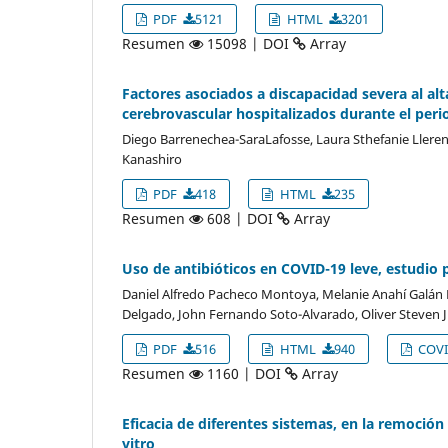
PDF
5121
HTML
3201
Resumen
15098 | DOI
Array
Factores asociados a discapacidad severa al al
cerebrovascular hospitalizados durante el per
Diego Barrenechea-SaraLafosse, Laura Sthefanie Lleren
Kanashiro
PDF
418
HTML
235
Resumen
608 | DOI
Array
Uso de antibióticos en COVID-19 leve, estudio 
Daniel Alfredo Pacheco Montoya, Melanie Anahí Galán R
Delgado, John Fernando Soto-Alvarado, Oliver Steven 
PDF
516
HTML
940
COVI
Resumen
1160 | DOI
Array
Eficacia de diferentes sistemas, en la remoción
vitro