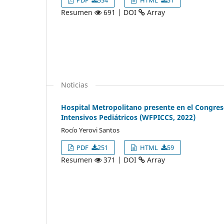
PDF
554
HTML
51
Resumen
691 | DOI
Array
Noticias
Hospital Metropolitano presente en el Congre
Intensivos Pediátricos (WFPICCS, 2022)
Rocío Yerovi Santos
PDF
251
HTML
59
Resumen
371 | DOI
Array