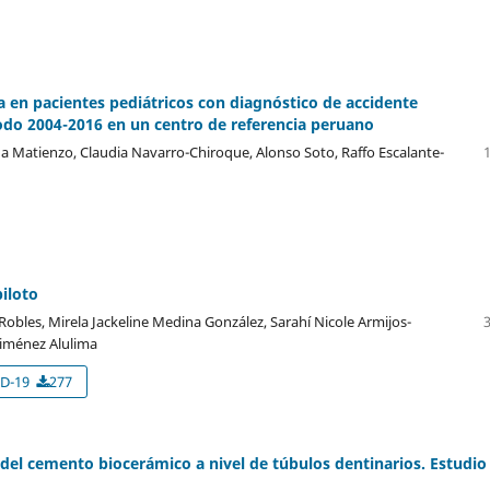
ta en pacientes pediátricos con diagnóstico de accidente
iodo 2004-2016 en un centro de referencia peruano
a Matienzo, Claudia Navarro-Chiroque, Alonso Soto, Raffo Escalante-
piloto
obles, Mirela Jackeline Medina González, Sarahí Nicole Armijos-
Jiménez Alulima
D-19
277
 del cemento biocerámico a nivel de túbulos dentinarios. Estudio