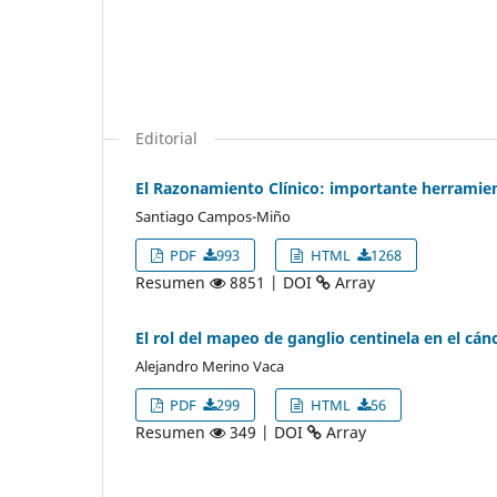
Editorial
El Razonamiento Clínico: importante herramien
Santiago Campos-Miño
PDF
993
HTML
1268
Resumen
8851 | DOI
Array
El rol del mapeo de ganglio centinela en el cá
Alejandro Merino Vaca
PDF
299
HTML
56
Resumen
349 | DOI
Array