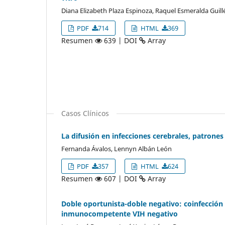
Diana Elizabeth Plaza Espinoza, Raquel Esmeralda Guillé
PDF
714
HTML
369
Resumen
639 | DOI
Array
Casos Clínicos
La difusión en infecciones cerebrales, patrones 
Fernanda Ávalos, Lennyn Albán León
PDF
357
HTML
624
Resumen
607 | DOI
Array
Doble oportunista-doble negativo: coinfección
inmunocompetente VIH negativo