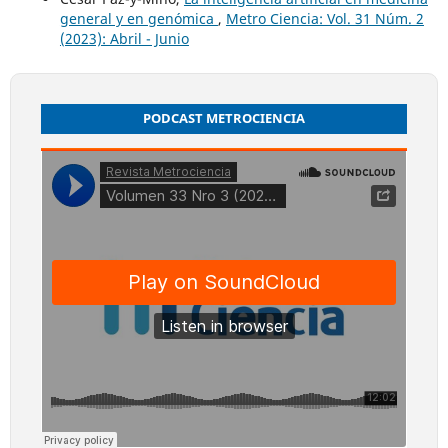
general y en genómica
,
Metro Ciencia: Vol. 31 Núm. 2
(2023): Abril - Junio
PODCAST METROCIENCIA