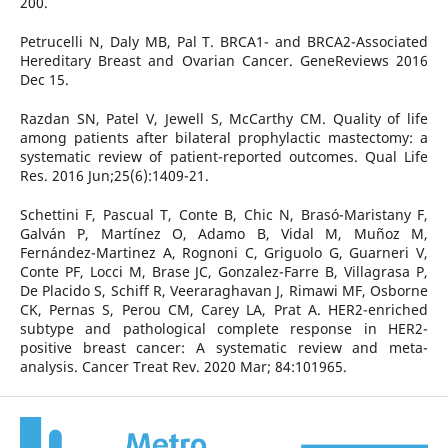
200.
Petrucelli N, Daly MB, Pal T. BRCA1- and BRCA2-Associated
Hereditary Breast and Ovarian Cancer. GeneReviews 2016
Dec 15.
Razdan SN, Patel V, Jewell S, McCarthy CM. Quality of life
among patients after bilateral prophylactic mastectomy: a
systematic review of patient-reported outcomes. Qual Life
Res. 2016 Jun;25(6):1409-21.
Schettini F, Pascual T, Conte B, Chic N, Brasó-Maristany F,
Galván P, Martínez O, Adamo B, Vidal M, Muñoz M,
Fernández-Martinez A, Rognoni C, Griguolo G, Guarneri V,
Conte PF, Locci M, Brase JC, Gonzalez-Farre B, Villagrasa P,
De Placido S, Schiff R, Veeraraghavan J, Rimawi MF, Osborne
CK, Pernas S, Perou CM, Carey LA, Prat A. HER2-enriched
subtype and pathological complete response in HER2-
positive breast cancer: A systematic review and meta-
analysis. Cancer Treat Rev. 2020 Mar; 84:101965.