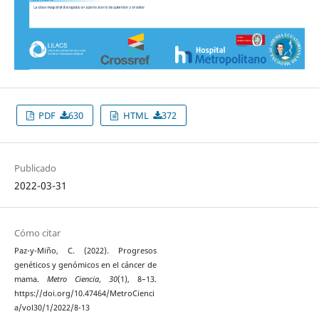
PDF
630
HTML
372
Publicado
2022-03-31
Cómo citar
Paz-y-Miño, C. (2022). Progresos
genéticos y genómicos en el cáncer de
mama.
Metro Ciencia
,
30
(1), 8–13.
https://doi.org/10.47464/MetroCienci
a/vol30/1/2022/8-13