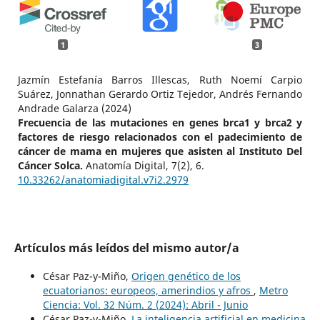
1
3
Jazmín Estefanía Barros Illescas, Ruth Noemí Carpio
Suárez, Jonnathan Gerardo Ortiz Tejedor, Andrés Fernando
Andrade Galarza (2024)
Frecuencia de las mutaciones en genes brca1 y brca2 y
factores de riesgo relacionados con el padecimiento de
cáncer de mama en mujeres que asisten al Instituto Del
Cáncer Solca.
Anatomía Digital,
7
(2),
6.
10.33262/anatomiadigital.v7i2.2979
Artículos más leídos del mismo autor/a
César Paz-y-Miño,
Origen genético de los
ecuatorianos: europeos, amerindios y afros
,
Metro
Ciencia: Vol. 32 Núm. 2 (2024): Abril - Junio
César Paz-y-Miño,
La inteligencia artificial en medicina