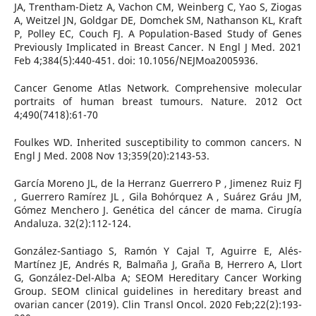
JA, Trentham-Dietz A, Vachon CM, Weinberg C, Yao S, Ziogas
A, Weitzel JN, Goldgar DE, Domchek SM, Nathanson KL, Kraft
P, Polley EC, Couch FJ. A Population-Based Study of Genes
Previously Implicated in Breast Cancer. N Engl J Med. 2021
Feb 4;384(5):440-451. doi: 10.1056/NEJMoa2005936.
Cancer Genome Atlas Network. Comprehensive molecular
portraits of human breast tumours. Nature. 2012 Oct
4;490(7418):61-70
Foulkes WD. Inherited susceptibility to common cancers. N
Engl J Med. 2008 Nov 13;359(20):2143-53.
García Moreno JL, de la Herranz Guerrero P , Jimenez Ruiz FJ
, Guerrero Ramírez JL , Gila Bohórquez A , Suárez Gráu JM,
Gómez Menchero J. Genética del cáncer de mama. Cirugía
Andaluza. 32(2):112-124.
González-Santiago S, Ramón Y Cajal T, Aguirre E, Alés-
Martínez JE, Andrés R, Balmaña J, Graña B, Herrero A, Llort
G, González-Del-Alba A; SEOM Hereditary Cancer Working
Group. SEOM clinical guidelines in hereditary breast and
ovarian cancer (2019). Clin Transl Oncol. 2020 Feb;22(2):193-