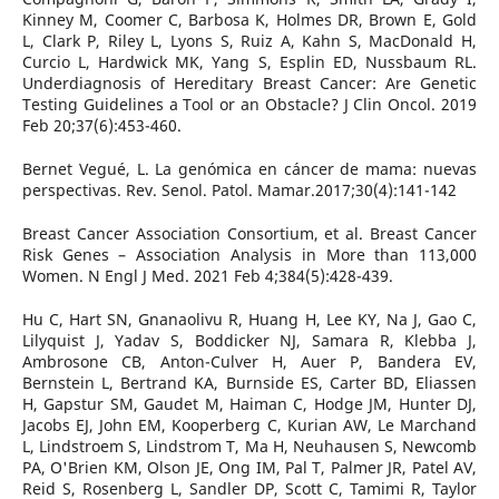
Kinney M, Coomer C, Barbosa K, Holmes DR, Brown E, Gold
L, Clark P, Riley L, Lyons S, Ruiz A, Kahn S, MacDonald H,
Curcio L, Hardwick MK, Yang S, Esplin ED, Nussbaum RL.
Underdiagnosis of Hereditary Breast Cancer: Are Genetic
Testing Guidelines a Tool or an Obstacle? J Clin Oncol. 2019
Feb 20;37(6):453-460.
Bernet Vegué, L. La genómica en cáncer de mama: nuevas
perspectivas. Rev. Senol. Patol. Mamar.2017;30(4):141-142
Breast Cancer Association Consortium, et al. Breast Cancer
Risk Genes – Association Analysis in More than 113,000
Women. N Engl J Med. 2021 Feb 4;384(5):428-439.
Hu C, Hart SN, Gnanaolivu R, Huang H, Lee KY, Na J, Gao C,
Lilyquist J, Yadav S, Boddicker NJ, Samara R, Klebba J,
Ambrosone CB, Anton-Culver H, Auer P, Bandera EV,
Bernstein L, Bertrand KA, Burnside ES, Carter BD, Eliassen
H, Gapstur SM, Gaudet M, Haiman C, Hodge JM, Hunter DJ,
Jacobs EJ, John EM, Kooperberg C, Kurian AW, Le Marchand
L, Lindstroem S, Lindstrom T, Ma H, Neuhausen S, Newcomb
PA, O'Brien KM, Olson JE, Ong IM, Pal T, Palmer JR, Patel AV,
Reid S, Rosenberg L, Sandler DP, Scott C, Tamimi R, Taylor