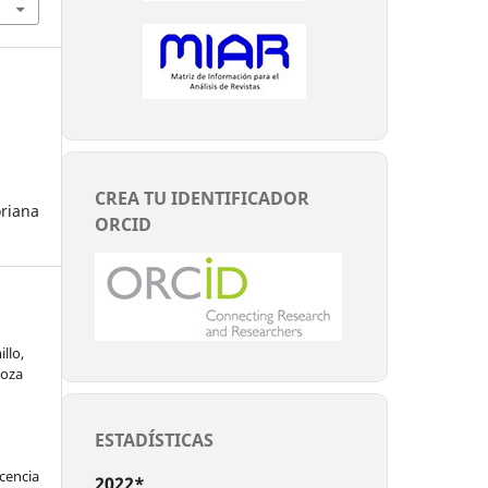
CREA TU IDENTIFICADOR
riana
ORCID
llo,
doza
ESTADÍSTICAS
encia
2022*