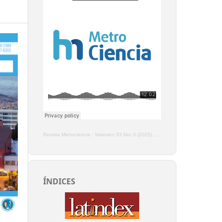
Revista Metrociencia
·
Volumen 33 Nro 3 (2025), Enero - Marzo
ÍNDICES