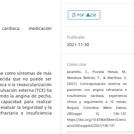
PDF
238
 cardiaca, medicación
Publicado
2021-11-30
Cómo citar
Jaramillo, C., Poveda Henao, M.,
fine como síntomas de más
Mendoza Beltrán, F., & Martínez, S.
lecida que no puede ser
ca o la revascularización
(2021). Contrapulsación externa en
pulsación externa (TCE) ha
pacientes con angina refractaria e
iendo la angina de pecho,
insuficiencia cardiaca, experiencia
capacidad para realizar
clínica y seguimiento a 12 meses.
s evaluar la seguridad y la
Bogotá, Colombia.
Metro Ciencia
,
ractaria e insuficiencia
29
((suppl 2), 136–137.
https://doi.org/10.47464/MetroCienci
a/vol29/supple2/2021/136-137