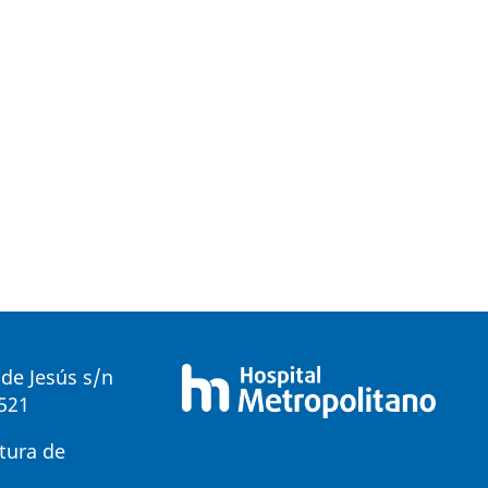
de Jesús s/n
0521
tura de