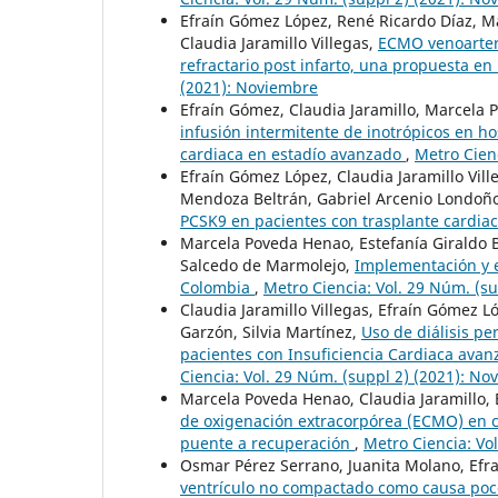
Efraín Gómez López, René Ricardo Díaz, M
Claudia Jaramillo Villegas,
ECMO venoarteri
refractario post infarto, una propuesta en
(2021): Noviembre
Efraín Gómez, Claudia Jaramillo, Marcela
infusión intermitente de inotrópicos en ho
cardiaca en estadío avanzado
,
Metro Cien
Efraín Gómez López, Claudia Jaramillo Vil
Mendoza Beltrán, Gabriel Arcenio Londoñ
PCSK9 en pacientes con trasplante cardia
Marcela Poveda Henao, Estefanía Giraldo B
Salcedo de Marmolejo,
Implementación y e
Colombia
,
Metro Ciencia: Vol. 29 Núm. (s
Claudia Jaramillo Villegas, Efraín Gómez
Garzón, Silvia Martínez,
Uso de diálisis p
pacientes con Insuficiencia Cardiaca avan
Ciencia: Vol. 29 Núm. (suppl 2) (2021): N
Marcela Poveda Henao, Claudia Jaramillo,
de oxigenación extracorpórea (ECMO) en 
puente a recuperación
,
Metro Ciencia: Vo
Osmar Pérez Serrano, Juanita Molano, Efr
ventrículo no compactado como causa poco