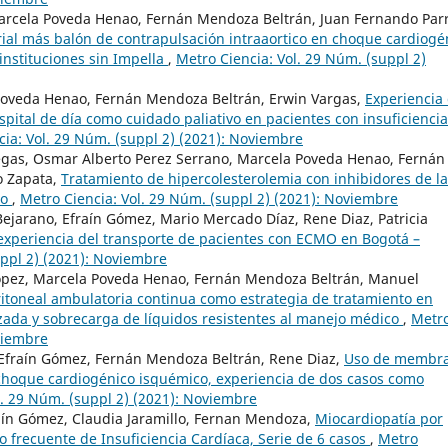
arcela Poveda Henao, Fernán Mendoza Beltrán, Juan Fernando Parr
al más balón de contrapulsación intraaortico en choque cardiogé
 instituciones sin Impella
,
Metro Ciencia: Vol. 29 Núm. (suppl 2)
 Poveda Henao, Fernán Mendoza Beltrán, Erwin Vargas,
Experiencia
spital de día como cuidado paliativo en pacientes con insuficiencia
cia: Vol. 29 Núm. (suppl 2) (2021): Noviembre
legas, Osmar Alberto Perez Serrano, Marcela Poveda Henao, Fernán
o Zapata,
Tratamiento de hipercolesterolemia con inhibidores de la
co
,
Metro Ciencia: Vol. 29 Núm. (suppl 2) (2021): Noviembre
ejarano, Efraín Gómez, Mario Mercado Díaz, Rene Diaz, Patricia
xperiencia del transporte de pacientes con ECMO en Bogotá –
uppl 2) (2021): Noviembre
 López, Marcela Poveda Henao, Fernán Mendoza Beltrán, Manuel
eritoneal ambulatoria continua como estrategia de tratamiento en
zada y sobrecarga de líquidos resistentes al manejo médico
,
Metr
oviembre
 Efraín Gómez, Fernán Mendoza Beltrán, Rene Diaz,
Uso de membr
choque cardiogénico isquémico, experiencia de dos casos como
l. 29 Núm. (suppl 2) (2021): Noviembre
aín Gómez, Claudia Jaramillo, Fernan Mendoza,
Miocardiopatía por
 frecuente de Insuficiencia Cardíaca, Serie de 6 casos
,
Metro