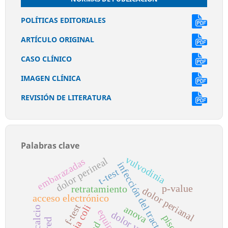
POLÍTICAS EDITORIALES
ARTÍCULO ORIGINAL
CASO CLÍNICO
IMAGEN CLÍNICA
REVISIÓN DE LITERATURA
Palabras clave
vulvodinia
dolor perineal
embarazadas
infección del tracto urinario
t-test
p-value
retratamiento
dolor perianal
acceso electrónico
f-test
anova
dolor vulvar