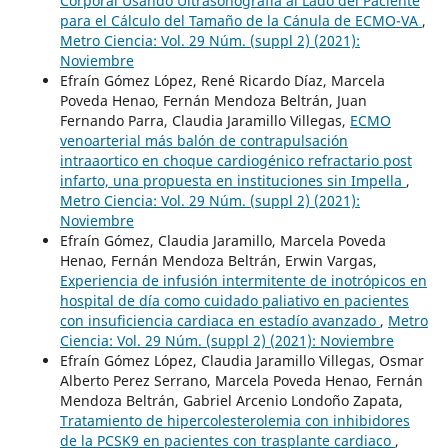
Corporal Usando Ultrasonografía al Lado del Paciente
para el Cálculo del Tamaño de la Cánula de ECMO-VA
,
Metro Ciencia: Vol. 29 Núm. (suppl 2) (2021):
Noviembre
Efraín Gómez López, René Ricardo Díaz, Marcela
Poveda Henao, Fernán Mendoza Beltrán, Juan
Fernando Parra, Claudia Jaramillo Villegas,
ECMO
venoarterial más balón de contrapulsación
intraaortico en choque cardiogénico refractario post
infarto, una propuesta en instituciones sin Impella
,
Metro Ciencia: Vol. 29 Núm. (suppl 2) (2021):
Noviembre
Efraín Gómez, Claudia Jaramillo, Marcela Poveda
Henao, Fernán Mendoza Beltrán, Erwin Vargas,
Experiencia de infusión intermitente de inotrópicos en
hospital de día como cuidado paliativo en pacientes
con insuficiencia cardiaca en estadío avanzado
,
Metro
Ciencia: Vol. 29 Núm. (suppl 2) (2021): Noviembre
Efraín Gómez López, Claudia Jaramillo Villegas, Osmar
Alberto Perez Serrano, Marcela Poveda Henao, Fernán
Mendoza Beltrán, Gabriel Arcenio Londoño Zapata,
Tratamiento de hipercolesterolemia con inhibidores
de la PCSK9 en pacientes con trasplante cardiaco
,