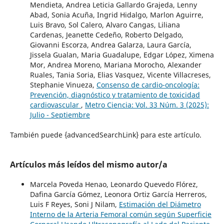
Mendieta, Andrea Leticia Gallardo Grajeda, Lenny
Abad, Sonia Acuña, Ingrid Hidalgo, Marlon Aguirre,
Luis Bravo, Sol Calero, Alvaro Cangas, Liliana
Cardenas, Jeanette Cedeño, Roberto Delgado,
Giovanni Escorza, Andrea Galarza, Laura García,
Jissela Gualan, Maria Guadalupe, Edgar López, Ximena
Mor, Andrea Moreno, Mariana Morocho, Alexander
Ruales, Tania Soria, Elias Vasquez, Vicente Villacreses,
Stephanie Vinueza,
Consenso de cardio-oncología:
Prevención, diagnóstico y tratamiento de toxicidad
cardiovascular
,
Metro Ciencia: Vol. 33 Núm. 3 (2025):
Julio - Septiembre
También puede {advancedSearchLink} para este artículo.
Artículos más leídos del mismo autor/a
Marcela Poveda Henao, Leonardo Quevedo Flórez,
Dafina García Gómez, Leonora Ortiz García Herreros,
Luis F Reyes, Soni J Nilam,
Estimación del Diámetro
Interno de la Arteria Femoral común según Superficie