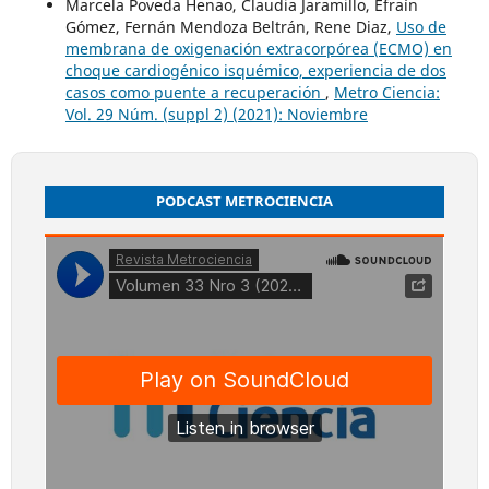
Marcela Poveda Henao, Claudia Jaramillo, Efraín
Gómez, Fernán Mendoza Beltrán, Rene Diaz,
Uso de
membrana de oxigenación extracorpórea (ECMO) en
choque cardiogénico isquémico, experiencia de dos
casos como puente a recuperación
,
Metro Ciencia:
Vol. 29 Núm. (suppl 2) (2021): Noviembre
PODCAST METROCIENCIA