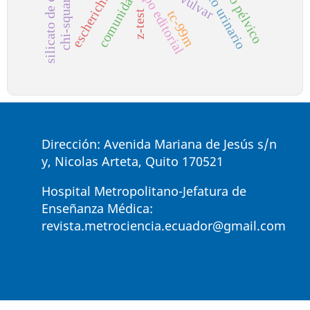
escherichia coli
silicato de calcio
equipo editorial
piso pélvico
chi-squared
comunidad
tc-99m
z-test
Dirección: Avenida Mariana de Jesús s/n
y, Nicolas Arteta, Quito 170521
Hospital Metropolitano-Jefatura de
Enseñanza Médica:
revista.metrociencia.ecuador@gmail.com