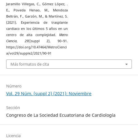
Jaramillo Villegas, C., Gómez López, .
E., Poveda Henao, M., Mendoza
Beltrán, F., Garzón, M., & Martínez, S.
(2021). Experiencia de trasplante
cardiaco en los últimos 5 años en un
centro de alta complejidad.
Metro
Ciencia
,
29
((suppl 2), 90–91.
https://doi.org/10.47464/MetroCienci
a/vol29/supple2/2021/90-91
Más formatos de cita
Número
Vol. 29 Núm. (suppl 2) (2021): Noviembre
Sección
Congreso de La Sociedad Ecuatoriana de Cardiología
Licencia