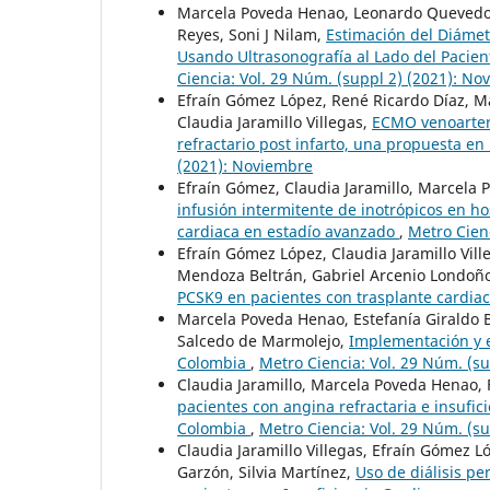
Marcela Poveda Henao, Leonardo Quevedo F
Reyes, Soni J Nilam,
Estimación del Diámet
Usando Ultrasonografía al Lado del Pacie
Ciencia: Vol. 29 Núm. (suppl 2) (2021): N
Efraín Gómez López, René Ricardo Díaz, M
Claudia Jaramillo Villegas,
ECMO venoarteri
refractario post infarto, una propuesta en
(2021): Noviembre
Efraín Gómez, Claudia Jaramillo, Marcela
infusión intermitente de inotrópicos en ho
cardiaca en estadío avanzado
,
Metro Cien
Efraín Gómez López, Claudia Jaramillo Vil
Mendoza Beltrán, Gabriel Arcenio Londoñ
PCSK9 en pacientes con trasplante cardia
Marcela Poveda Henao, Estefanía Giraldo B
Salcedo de Marmolejo,
Implementación y e
Colombia
,
Metro Ciencia: Vol. 29 Núm. (s
Claudia Jaramillo, Marcela Poveda Henao, 
pacientes con angina refractaria e insufic
Colombia
,
Metro Ciencia: Vol. 29 Núm. (s
Claudia Jaramillo Villegas, Efraín Gómez
Garzón, Silvia Martínez,
Uso de diálisis p