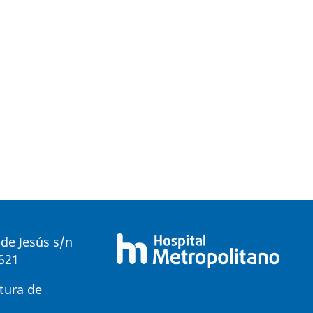
de Jesús s/n
0521
tura de