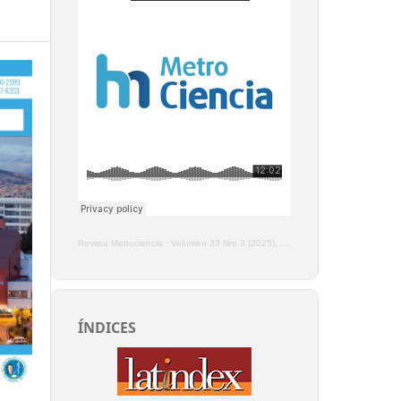
Revista Metrociencia
·
Volumen 33 Nro 3 (2025), Enero - Marzo
ÍNDICES