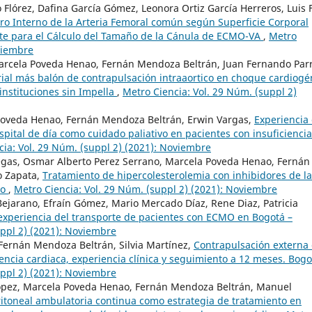
lórez, Dafina García Gómez, Leonora Ortiz García Herreros, Luis 
ro Interno de la Arteria Femoral común según Superficie Corporal
nte para el Cálculo del Tamaño de la Cánula de ECMO-VA
,
Metro
oviembre
arcela Poveda Henao, Fernán Mendoza Beltrán, Juan Fernando Parr
al más balón de contrapulsación intraaortico en choque cardiogé
 instituciones sin Impella
,
Metro Ciencia: Vol. 29 Núm. (suppl 2)
 Poveda Henao, Fernán Mendoza Beltrán, Erwin Vargas,
Experiencia
spital de día como cuidado paliativo en pacientes con insuficiencia
cia: Vol. 29 Núm. (suppl 2) (2021): Noviembre
legas, Osmar Alberto Perez Serrano, Marcela Poveda Henao, Fernán
o Zapata,
Tratamiento de hipercolesterolemia con inhibidores de la
co
,
Metro Ciencia: Vol. 29 Núm. (suppl 2) (2021): Noviembre
ejarano, Efraín Gómez, Mario Mercado Díaz, Rene Diaz, Patricia
xperiencia del transporte de pacientes con ECMO en Bogotá –
uppl 2) (2021): Noviembre
Fernán Mendoza Beltrán, Silvia Martínez,
Contrapulsación externa
iencia cardiaca, experiencia clínica y seguimiento a 12 meses. Bogo
uppl 2) (2021): Noviembre
 López, Marcela Poveda Henao, Fernán Mendoza Beltrán, Manuel
eritoneal ambulatoria continua como estrategia de tratamiento en