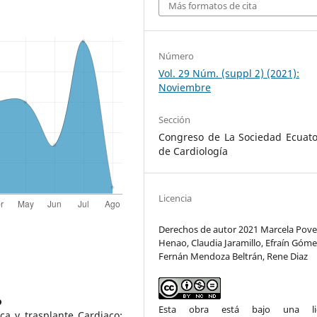
Más formatos de cita
Número
Vol. 29 Núm. (suppl 2) (2021):
Noviembre
Sección
Congreso de La Sociedad Ecuato
de Cardiología
Licencia
Derechos de autor 2021 Marcela Pov
Henao, Claudia Jaramillo, Efraín Góme
Fernán Mendoza Beltrán, Rene Diaz
o
Esta obra está bajo una lic
ca y trasplante Cardiaco;