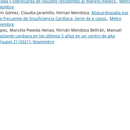
zada y sobrecarga de líquidos resistentes al manejo médico
,
Metr
oviembre
aín Gómez, Claudia Jaramillo, Fernan Mendoza,
Miocardiopatía por
 frecuente de Insuficiencia Cardíaca, Serie de 6 casos
,
Metro
oviembre
 López, Marcela Poveda Henao, Fernán Mendoza Beltrán, Manuel
splante cardiaco en los últimos 5 años en un centro de alta
 (suppl 2) (2021): Noviembre