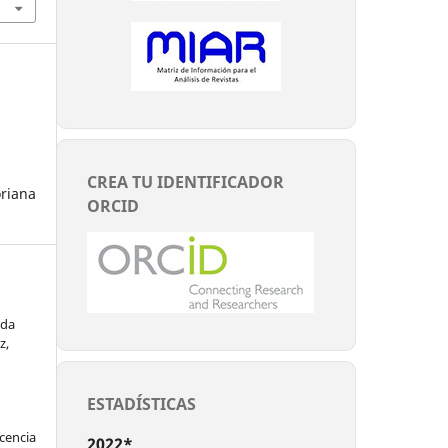
CREA TU IDENTIFICADOR
riana
ORCID
eda
z,
ESTADÍSTICAS
encia
2022*