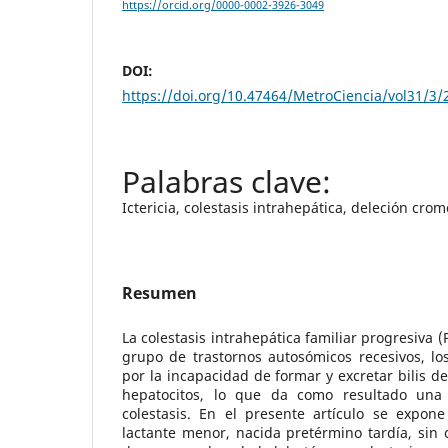
https://orcid.org/0000-0002-3926-3049
DOI:
https://doi.org/10.47464/MetroCiencia/vol31/3/
Ictericia, colestasis intrahepática, deleción cro
Resumen
La colestasis intrahepática familiar progresiva 
grupo de trastornos autosómicos recesivos, lo
por la incapacidad de formar y excretar bilis 
hepatocitos, lo que da como resultado una
colestasis. En el presente artículo se expon
lactante menor, nacida pretérmino tardía, sin 