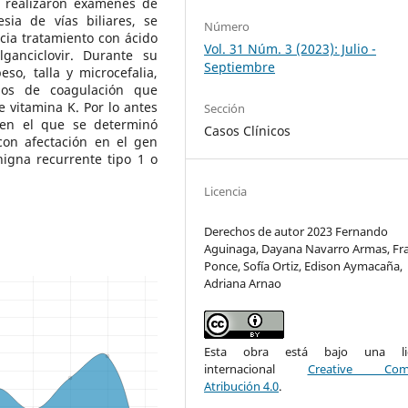
 realizaron exámenes de
sia de vías biliares, se
Número
icia tratamiento con ácido
Vol. 31 Núm. 3 (2023): Julio -
lganciclovir. Durante su
Septiembre
o, talla y microcefalia,
pos de coagulación que
 vitamina K. Por lo antes
Sección
 en el que se determinó
Casos Clínicos
con afectación en el gen
nigna recurrente tipo 1 o
Licencia
Derechos de autor 2023 Fernando
Aguinaga, Dayana Navarro Armas, Fra
Ponce, Sofía Ortiz, Edison Aymacaña,
Adriana Arnao
Esta obra está bajo una lic
internacional
Creative Com
Atribución 4.0
.