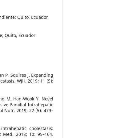
ndiente; Quito, Ecuador
e; Quito, Ecuador
an P, Squires J. Expanding
estasis, WJH. 2019; 11 (5):
ung M, Han-Wook Y. Novel
ive Familial Intrahepatic
l Nutr. 2019; 22 (5): 479–
ntrahepatic cholestasis:
 Med. 2018; 10: 95–104.