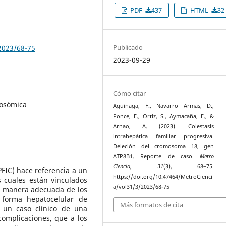
PDF
437
HTML
32
Publicado
2023/68-75
2023-09-29
Cómo citar
mosómica
Aguinaga, F., Navarro Armas, D.,
Ponce, F., Ortiz, S., Aymacaña, E., &
Arnao, A. (2023). Colestasis
intrahepática familiar progresiva.
Deleción del cromosoma 18, gen
ATP8B1. Reporte de caso.
Metro
Ciencia
,
31
(3), 68–75.
(PFIC) hace referencia a un
https://doi.org/10.47464/MetroCienci
s cuales están vinculados
a/vol31/3/2023/68-75
de manera adecuada de los
 forma hepatocelular de
Más formatos de cita
e un caso clínico de una
complicaciones, que a los