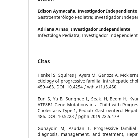
Edison Aymacaña,
Investigador Independiente
Gastroenterólogo Pediatra; Investigador Indepe
Adriana Arnao,
Investigador Independiente
Infectóloga Pediatra; Investigador Independient
Citas
Henkel S, Squires J, Ayers M, Ganoza A, Mckiern
etiology of progressive familial intrahepatic chol
450-463. DOI: 10.4254 / wjh.v11.i5.450
Eun S, Yu B, Sunghee L, Seak, H, Beom H, Ky
ATP8B1 Gene Mutations in a Child with Progress
Cholestasis Type 1, Pediatr Gastroenterol Hepato
486. DOI: 10.5223 / pghn.2019.22.5.479
Gunaydin M, Asudan T. Progressive familial i
diagnosis, management, and treatment, Hepat