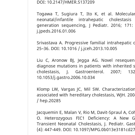
DOI: 10.2147/HMER.S137209
Togawa T, Sugiura T, Ito K, et al. Molecula
neonatal/infantile intrahepatic cholestas
generation sequencing, J Pediatr. 2016; 171:
j.jpeds.2016.01.006
Srivastava A. Progressive familial intrahepatic 
25–36. DOI: 10.1016 / j.jceh.2013.10.005
Liu C, Aronow BJ, Jegga AG. Novel resequen
diagnose mutations in patients with inherited 
cholestasis, J. Gastroenterol. 2007; 1
10.1053/j.gastro.2006.10.034
Klomp LW, Vargas JC, Mil SW. Characterizatio
associated with hereditary cholestasis, WJH. 200
/ hep.20285
Jacquemin E, Malan V, Rio M, Davit-Spraul A, Co
O. Heterozygous FIC1 Deficiency: A New Ge
Transient Neonatal Cholestasis, J. Pediatr. Gas
(4): 447-449. DOI: 10.1097/MPG.0b013e3181cd2