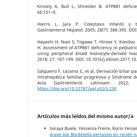
Knisely A, Bull L, Shneider B. ATP8B1 defici
66:151–9.
Hierro L, Jara P. Colestasis infantil y tr
Gastroenterol Hepatol. 2005; 28(7): 388-395. DO
Hayashi H, Naoi S, Togawa T, Hirose Y, Kondou
H. Assessment of ATP8B1 deficiency in pediatric
using peripheral blood monocyte-derived mac
2018; 27: 187-199. DOI: 10.1016/j.ebiom.2017.10
Salgueiro F, Lezama C, et al. Derivación biliar pa
intrahepática familiar progresiva y Síndrome de
Acta Gastroenterol. Latinoam. 2022; 
https://doi.org/10.52787/agl.v52i3.230
Artículos más leídos del mismo autor/a
Soraya Buele, Yessenia Freire, Rocío Yero
grave por Bordetella pertussis en recién 