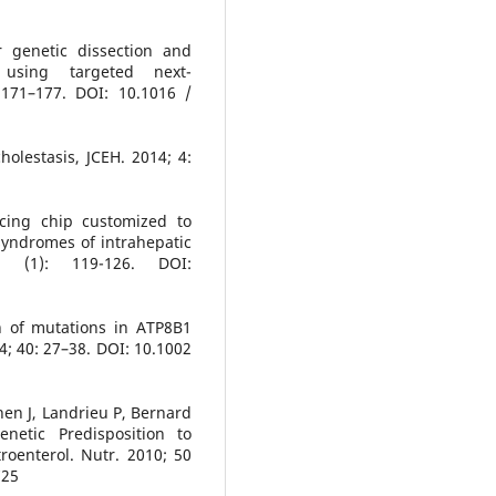
r genetic dissection and
is using targeted next-
 171–177. DOI: 10.1016 /
cholestasis, JCEH. 2014; 4:
cing chip customized to
syndromes of intrahepatic
32 (1): 119-126. DOI:
n of mutations in ATP8B1
4; 40: 27–38. DOI: 10.1002
hen J, Landrieu P, Bernard
netic Predisposition to
troenterol. Nutr. 2010; 50
725