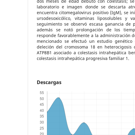
dos meses de edad debutó con colestasis; se
laboratorio e imagen donde se descarta atre
encuentra citomegalovirus positivo (IgM), se in
ursodesoxicólico, vitaminas liposolubles y va
seguimiento se observó escasa ganancia de pes
además se notó prolongación de los tiem
responde favorablemente a la administración de
mencionado se efectuó un estudio genético
deleción del cromosoma 18 en heterocigosis 
ATP8B1 asociado a colestasis intrahepática be
colestasis intrahepática progresiva familiar 1.
Descargas