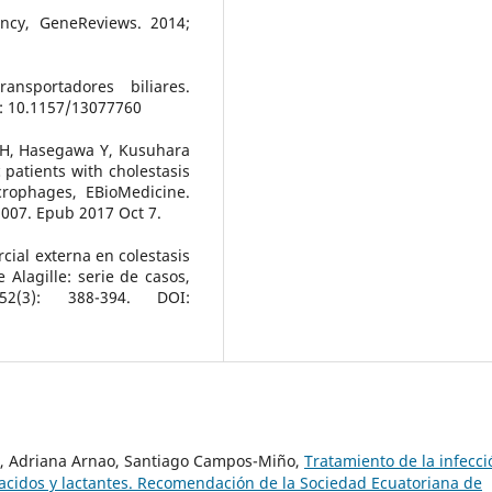
ency, GeneReviews. 2014;
ansportadores biliares.
I: 10.1157/13077760
 H, Hasegawa Y, Kusuhara
 patients with cholestasis
rophages, EBioMedicine.
.007. Epub 2017 Oct 7.
rcial externa en colestasis
 Alagille: serie de casos,
52(3): 388-394. DOI:
vi, Adriana Arnao, Santiago Campos-Miño,
Tratamiento de la infecci
nacidos y lactantes. Recomendación de la Sociedad Ecuatoriana de