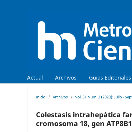
Actual
Archivos
Guias Editoriales
Inicio
/
Archivos
/
Vol. 31 Núm. 3 (2023): Julio - Se
Colestasis intrahepática fa
cromosoma 18, gen ATP8B1.