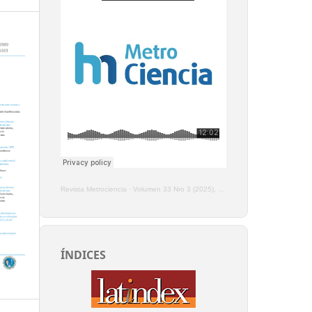
Revista Metrociencia
·
Volumen 33 Nro 3 (2025), Enero - Marzo
ÍNDICES