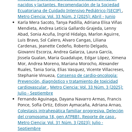
nacidos y lactantes. Recomendación de la Sociedad
Ecuatoriana de Cuidado Intensivo Pediátrico (SECIP)
,
Metro Ciencia: Vol. 33 Núm. 2 (2025): Abril - Junio
Karla Mera Sacoto, Tanya Padilla, Adriana Elisa Viñas
Mendieta, Andrea Leticia Gallardo Grajeda, Lenny
Abad, Sonia Acuña, Ingrid Hidalgo, Marlon Aguirre,
Luis Bravo, Sol Calero, Alvaro Cangas, Liliana
Cardenas, Jeanette Cedeño, Roberto Delgado,
Giovanni Escorza, Andrea Galarza, Laura García,
Jissela Gualan, Maria Guadalupe, Edgar López, Ximena
Mor, Andrea Moreno, Mariana Morocho, Alexander
Ruales, Tania Soria, Elias Vasquez, Vicente Villacreses,
Stephanie Vinueza,
Consenso de cardio-oncología:
Prevención, diagnóstico y tratamiento de toxicidad
cardiovascular
,
Metro Ciencia: Vol. 33 Núm. 3 (2025):
Julio - Septiembre
Fernando Aguinaga, Dayana Navarro Armas, Francis
Ponce, Sofía Ortiz, Edison Aymacaña, Adriana Arnao,
Colestasis intrahepática familiar progresiva. Deleción
del cromosoma 18, gen ATP8B1. Reporte de caso
,
Metro Ciencia: Vol. 31 Núm. 3 (2023): Julio -
Septiembre