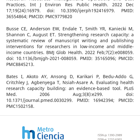
Practices. Int J Environ Res Public Health. 2022 Dec
17;19(24):16979. doi: 10.3390/ijerph192416979. PMID:
36554864; PMCID: PMC9779820
Busse CE, Anderson EW, Endale T, Smith YR, Kaniecki M,
Shannon C, August ET. Strengthening research capacity: a
systematic review of manuscript writing and publishing
interventions for researchers in low-income and middle-
income countries. BMJ Glob Health. 2022 Feb;7(2):e008059.
doi: 10.1136/bmjgh-2021-008059. PMID: 35165096; PMCID:
PMC8845213.
Bates I, Akoto AY, Ansong D, Karikari P, Bedu-Addo G,
Critchley J, Agbenyega T, Nsiah-Asare A. Evaluating health
research capacity building: an evidence-based tool. PLoS
Med. 2006 Aug;3(8):e299. doi:
10.1371/journal.pmed.0030299. PMID: 16942394; PMCID:
PMC1502158.