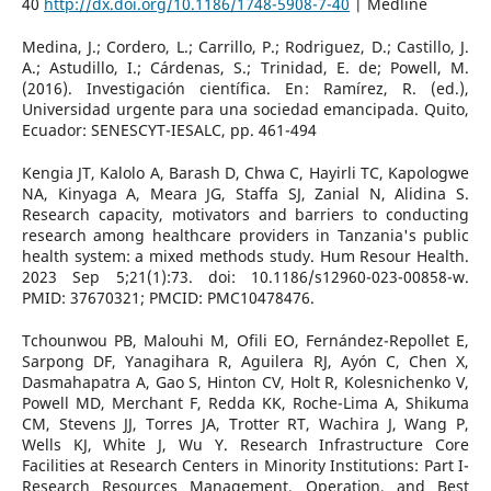
40
http://dx.doi.org/10.1186/1748-5908-7-40
| Medline
Medina, J.; Cordero, L.; Carrillo, P.; Rodriguez, D.; Castillo, J.
A.; Astudillo, I.; Cárdenas, S.; Trinidad, E. de; Powell, M.
(2016). Investigación científica. En: Ramírez, R. (ed.),
Universidad urgente para una sociedad emancipada. Quito,
Ecuador: SENESCYT-IESALC, pp. 461-494
Kengia JT, Kalolo A, Barash D, Chwa C, Hayirli TC, Kapologwe
NA, Kinyaga A, Meara JG, Staffa SJ, Zanial N, Alidina S.
Research capacity, motivators and barriers to conducting
research among healthcare providers in Tanzania's public
health system: a mixed methods study. Hum Resour Health.
2023 Sep 5;21(1):73. doi: 10.1186/s12960-023-00858-w.
PMID: 37670321; PMCID: PMC10478476.
Tchounwou PB, Malouhi M, Ofili EO, Fernández-Repollet E,
Sarpong DF, Yanagihara R, Aguilera RJ, Ayón C, Chen X,
Dasmahapatra A, Gao S, Hinton CV, Holt R, Kolesnichenko V,
Powell MD, Merchant F, Redda KK, Roche-Lima A, Shikuma
CM, Stevens JJ, Torres JA, Trotter RT, Wachira J, Wang P,
Wells KJ, White J, Wu Y. Research Infrastructure Core
Facilities at Research Centers in Minority Institutions: Part I-
Research Resources Management, Operation, and Best