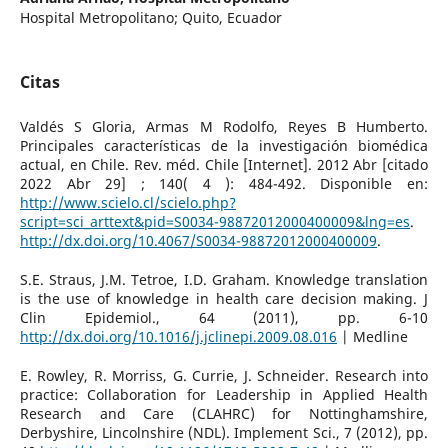
Hospital Metropolitano; Quito, Ecuador
Citas
Valdés S Gloria, Armas M Rodolfo, Reyes B Humberto.
Principales características de la investigación biomédica
actual, en Chile. Rev. méd. Chile [Internet]. 2012 Abr [citado
2022 Abr 29] ; 140( 4 ): 484-492. Disponible en:
http://www.scielo.cl/scielo.php?
script=sci_arttext&pid=S0034-98872012000400009&lng=es
.
http://dx.doi.org/10.4067/S0034-98872012000400009
.
S.E. Straus, J.M. Tetroe, I.D. Graham. Knowledge translation
is the use of knowledge in health care decision making. J
Clin Epidemiol., 64 (2011), pp. 6-10
http://dx.doi.org/10.1016/j.jclinepi.2009.08.016
| Medline
E. Rowley, R. Morriss, G. Currie, J. Schneider. Research into
practice: Collaboration for Leadership in Applied Health
Research and Care (CLAHRC) for Nottinghamshire,
Derbyshire, Lincolnshire (NDL). Implement Sci., 7 (2012), pp.