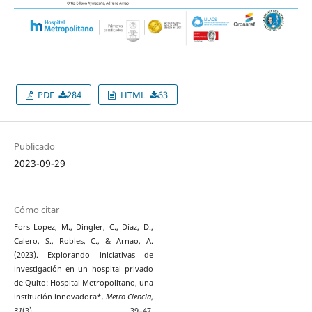
PDF
284
HTML
63
Publicado
2023-09-29
Cómo citar
Fors Lopez, M., Dingler, C., Díaz, D.,
Calero, S., Robles, C., & Arnao, A.
(2023). Explorando iniciativas de
investigación en un hospital privado
de Quito: Hospital Metropolitano, una
institución innovadora*.
Metro Ciencia
,
31
(3), 39–47.