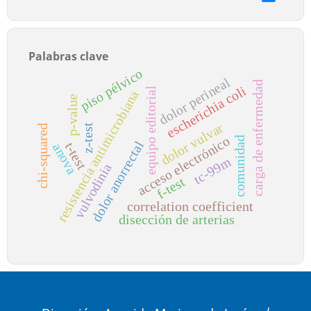
Palabras clave
piso pélvico
dolor perineal
carga de enfermedad
escherichia coli
equipo editorial
resistencia antimicrobiana
p-value
dolor vulvar
z-test
chi-squared
acceso electrónico
comunidad
dolor anorrectal
t-test
anova
tc-99m
vulvodinia
f-test
correlation coefficient
disección de arterias