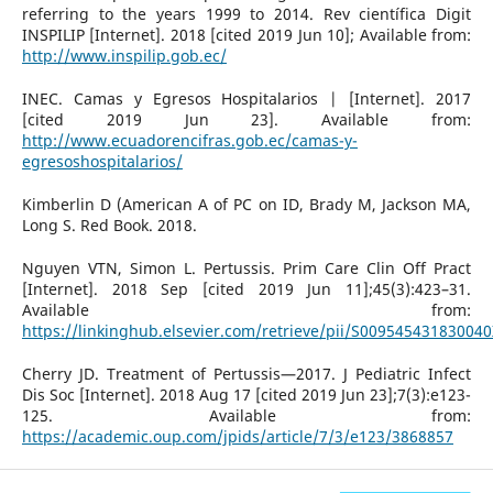
referring to the years 1999 to 2014. Rev científica Digit
INSPILIP [Internet]. 2018 [cited 2019 Jun 10]; Available from:
http://www.inspilip.gob.ec/
INEC. Camas y Egresos Hospitalarios | [Internet]. 2017
[cited 2019 Jun 23]. Available from:
http://www.ecuadorencifras.gob.ec/camas-y-
egresoshospitalarios/
Kimberlin D (American A of PC on ID, Brady M, Jackson MA,
Long S. Red Book. 2018.
Nguyen VTN, Simon L. Pertussis. Prim Care Clin Off Pract
[Internet]. 2018 Sep [cited 2019 Jun 11];45(3):423–31.
Available from:
https://linkinghub.elsevier.com/retrieve/pii/S009545431830040
Cherry JD. Treatment of Pertussis—2017. J Pediatric Infect
Dis Soc [Internet]. 2018 Aug 17 [cited 2019 Jun 23];7(3):e123-
125. Available from:
https://academic.oup.com/jpids/article/7/3/e123/3868857