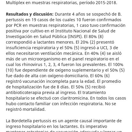
Multiplex en muestras respiratorias, período 2015-2018.
Resultados y discusión:
Durante 4 años se sospechó de B.
pertussis en 19 casos de los cuales 10 fueron confirmados
por PCR en muestras respiratorias, 1 caso tuvo confirmación
positiva por cultivo en el Instituto Nacional de Salud de
Investigación en Salud Pública (INSPI). El 80% (8)
correspondió a lactantes menores. El 20% (2) presentó
insuficiencia respiratoria y el 50% (5) ingresó a UCI, 3 de
ellos necesitaron ventilación mecánica. En 40% (4) se aisló
más de un microorganismo en el panel respiratorio en el
cual los rhinovirus 1, 2, 3, 4 fueron los prevalentes. El 100%
(10) fue dependiente de oxígeno suplementario y el 50% (5)
fue dado de alta con oxígeno domiciliario. El 60% (6)
registró vacunación incompleta para la edad. El promedio
de hospitalización fue de 8 días. El 50% (5) recibió
antibioticoterapia previa al ingreso. El tratamiento
hospitalario se efectuó con claritromicina. En todos los casos
hubo contacto familiar con infección respiratoria. No se
registró mortalidad.
La Bordetella pertussis es un agente causal importante de
ingreso hospitalario en los lactantes. Es imperativo
mantener estrategias de vacunación adecuada y lograr un