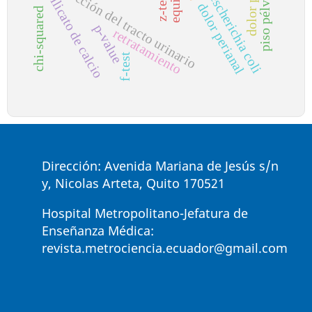
infección del tracto urinario
piso pélvico
silicato de calcio
z-test
escherichia coli
dolor perianal
chi-squared
p-value
retratamiento
f-test
Dirección: Avenida Mariana de Jesús s/n
y, Nicolas Arteta, Quito 170521
Hospital Metropolitano-Jefatura de
Enseñanza Médica:
revista.metrociencia.ecuador@gmail.com