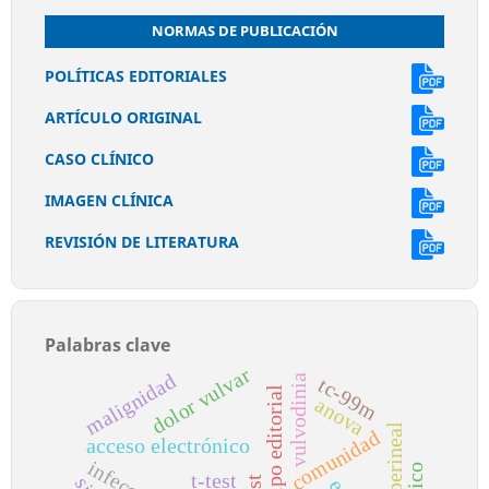
NORMAS DE PUBLICACIÓN
POLÍTICAS EDITORIALES
ARTÍCULO ORIGINAL
CASO CLÍNICO
IMAGEN CLÍNICA
REVISIÓN DE LITERATURA
Palabras clave
dolor vulvar
malignidad
vulvodinia
tc-99m
equipo editorial
anova
dolor perineal
comunidad
acceso electrónico
t-test