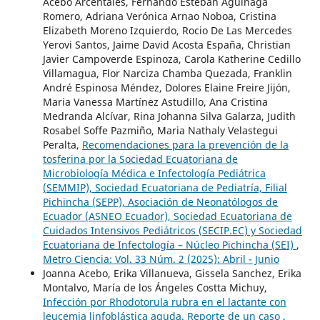
Acebo Arcentales, Fernando Esteban Aguinaga
Romero, Adriana Verónica Arnao Noboa, Cristina
Elizabeth Moreno Izquierdo, Rocio De Las Mercedes
Yerovi Santos, Jaime David Acosta España, Christian
Javier Campoverde Espinoza, Carola Katherine Cedillo
Villamagua, Flor Narciza Chamba Quezada, Franklin
André Espinosa Méndez, Dolores Elaine Freire Jijón,
Maria Vanessa Martínez Astudillo, Ana Cristina
Medranda Alcívar, Rina Johanna Silva Galarza, Judith
Rosabel Soffe Pazmiño, Maria Nathaly Velastegui
Peralta,
Recomendaciones para la prevención de la
tosferina por la Sociedad Ecuatoriana de
Microbiología Médica e Infectología Pediátrica
(SEMMIP), Sociedad Ecuatoriana de Pediatría, Filial
Pichincha (SEPP), Asociación de Neonatólogos de
Ecuador (ASNEO Ecuador), Sociedad Ecuatoriana de
Cuidados Intensivos Pediátricos (SECIP.EC) y Sociedad
Ecuatoriana de Infectología – Núcleo Pichincha (SEI)
,
Metro Ciencia: Vol. 33 Núm. 2 (2025): Abril - Junio
Joanna Acebo, Erika Villanueva, Gissela Sanchez, Erika
Montalvo, María de los Ángeles Costta Michuy,
Infección por Rhodotorula rubra en el lactante con
leucemia linfoblástica aguda. Reporte de un caso
,