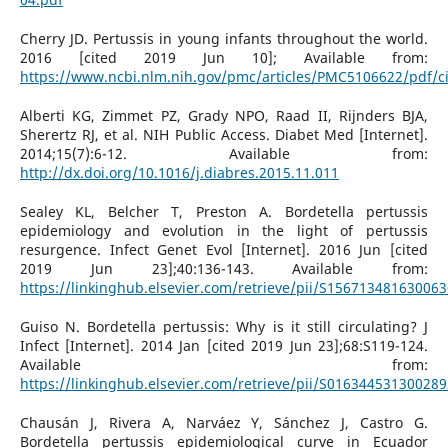
Cherry JD. Pertussis in young infants throughout the world.
2016 [cited 2019 Jun 10]; Available from:
https://www.ncbi.nlm.nih.gov/pmc/articles/PMC5106622/pdf/c
Alberti KG, Zimmet PZ, Grady NPO, Raad II, Rijnders BJA,
Sherertz RJ, et al. NIH Public Access. Diabet Med [Internet].
2014;15(7):6-12. Available from:
http://dx.doi.org/10.1016/j.diabres.2015.11.011
Sealey KL, Belcher T, Preston A. Bordetella pertussis
epidemiology and evolution in the light of pertussis
resurgence. Infect Genet Evol [Internet]. 2016 Jun [cited
2019 Jun 23];40:136-143. Available from:
https://linkinghub.elsevier.com/retrieve/pii/S156713481630063
Guiso N. Bordetella pertussis: Why is it still circulating? J
Infect [Internet]. 2014 Jan [cited 2019 Jun 23];68:S119-124.
Available from:
https://linkinghub.elsevier.com/retrieve/pii/S016344531300289
Chausán J, Rivera A, Narváez Y, Sánchez J, Castro G.
Bordetella pertussis epidemiological curve in Ecuador