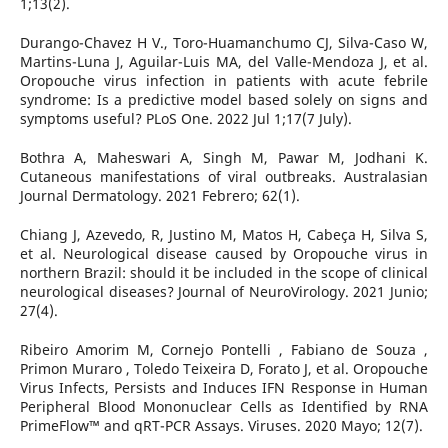
1;13(2).
Durango-Chavez H V., Toro-Huamanchumo CJ, Silva-Caso W,
Martins-Luna J, Aguilar-Luis MA, del Valle-Mendoza J, et al.
Oropouche virus infection in patients with acute febrile
syndrome: Is a predictive model based solely on signs and
symptoms useful? PLoS One. 2022 Jul 1;17(7 July).
Bothra A, Maheswari A, Singh M, Pawar M, Jodhani K.
Cutaneous manifestations of viral outbreaks. Australasian
Journal Dermatology. 2021 Febrero; 62(1).
Chiang J, Azevedo, R, Justino M, Matos H, Cabeça H, Silva S,
et al. Neurological disease caused by Oropouche virus in
northern Brazil: should it be included in the scope of clinical
neurological diseases? Journal of NeuroVirology. 2021 Junio;
27(4).
Ribeiro Amorim M, Cornejo Pontelli , Fabiano de Souza ,
Primon Muraro , Toledo Teixeira D, Forato J, et al. Oropouche
Virus Infects, Persists and Induces IFN Response in Human
Peripheral Blood Mononuclear Cells as Identified by RNA
PrimeFlow™ and qRT-PCR Assays. Viruses. 2020 Mayo; 12(7).