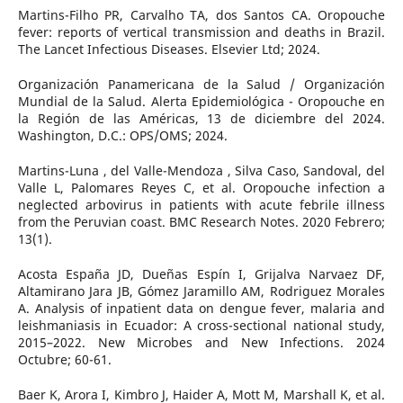
Martins-Filho PR, Carvalho TA, dos Santos CA. Oropouche
fever: reports of vertical transmission and deaths in Brazil.
The Lancet Infectious Diseases. Elsevier Ltd; 2024.
Organización Panamericana de la Salud / Organización
Mundial de la Salud. Alerta Epidemiológica - Oropouche en
la Región de las Américas, 13 de diciembre del 2024.
Washington, D.C.: OPS/OMS; 2024.
Martins-Luna , del Valle-Mendoza , Silva Caso, Sandoval, del
Valle L, Palomares Reyes C, et al. Oropouche infection a
neglected arbovirus in patients with acute febrile illness
from the Peruvian coast. BMC Research Notes. 2020 Febrero;
13(1).
Acosta España JD, Dueñas Espín I, Grijalva Narvaez DF,
Altamirano Jara JB, Gómez Jaramillo AM, Rodriguez Morales
A. Analysis of inpatient data on dengue fever, malaria and
leishmaniasis in Ecuador: A cross-sectional national study,
2015–2022. New Microbes and New Infections. 2024
Octubre; 60-61.
Baer K, Arora I, Kimbro J, Haider A, Mott M, Marshall K, et al.