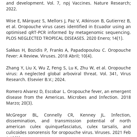
and development. Vol. 7, npj Vaccines. Nature Research;
2022.
Wise E, Márquez S, Mellors J, Paz V, Atkinson B, Gutierrez B,
et al. Oropouche virus cases identified in Ecuador using an
optimised qRT-PCR informed by metagenomic sequencing.
PLOS NEGLECTED TROPICAL DISEASES. 2020 Enero; 14(1).
Sakkas H, Bozidis P, Franks A, Papadopoulou C. Oropouche
Fever: A Review. Viruses. 2018 Abril; 10(4).
Zhang Y, Liu X, Wu Z, Feng S, Lu K, Zhu W, et al. Oropouche
virus: A neglected global arboviral threat. Vol. 341, Virus
Research. Elsevier B.V.; 2024.
Romero Alvarez D, Escobar L. Oropouche fever, an emergent
disease from the Americas. Microbes and Infection. 2018
Marzo; 20(3).
McGregor BL, Connelly CR, Kenney JL. Infection,
dissemination, and transmission potential of north
american culex quinquefasciatus, culex tarsalis, and
culicoides sonorensis for oropouche virus. Viruses. 2021 Feb