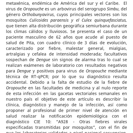
metaxénica, endémica de América del sur y el Caribe. El
virus de
Oropouche
es un arbovirus del serogrupo
Simbu
, del
género
Orthobunyavirus
, cuyos principales vectores son los
mosquitos
Culicoides paraensis y el Culex quinquefasciatus,
que tienen alta distribución geográfica semiurbana durante
los climas cálidos y lluviosos. Se presenta el caso de un
paciente masculino de 62 años que acude al puesto de
salud de Pita, con cuadro clínico de 3 días de evolución,
caracterizado por fiebre, malestar general, mialgias,
artralgias y cefalea de intensidad moderada; facultativos
sospechan de
Dengue
sin signos de alarma tras lo cual se
realizan exámenes de laboratorio con resultados negativos
para
Dengue
y positivos para virus de
Oropouche
mediante
técnica de RT-qPCR; por lo que su diagnóstico resulta
accidental. Debido a la falta de estudio de la fiebre de
Oropouche
en las facultades de medicina y al nulo reporte
de esta infección en las gacetas vectoriales semanales en
nuestro país el objetivo de este artículo es describir la
clínica, diagnóstico y manejo de la infección, así como
proponer al profesional de primer nivel de atención en
salud realizar la notificación epidemiológica con el
diagnóstico CIE 10: “A928 - Otras fiebres virales
especificadas transmitidas por mosquitos”, con el fin de
que los laboratorios validados a nivel nacional secuencien