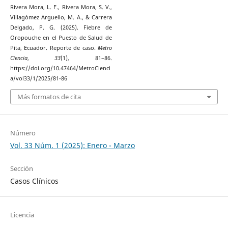
Rivera Mora, L. F., Rivera Mora, S. V.,
Villagómez Arguello, M. A., & Carrera
Delgado, P. G. (2025). Fiebre de
Oropouche en el Puesto de Salud de
Pita, Ecuador. Reporte de caso.
Metro
Ciencia
,
33
(1), 81–86.
https://doi.org/10.47464/MetroCienci
a/vol33/1/2025/81-86
Más formatos de cita
Número
Vol. 33 Núm. 1 (2025): Enero - Marzo
Sección
Casos Clínicos
Licencia