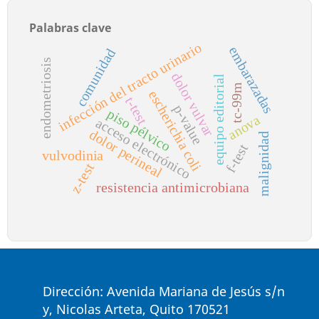
Palabras clave
infección del tracto urinario
embarazadas
comunidad
endometriosis
dolor vulvar
equipo editorial
tc-99m
escherichia coli
t-test
p-value
piso pélvico
anova
acceso electrónico
dolor perineal
malignidad
f-test
vulvodinia
z-test
resistencia antimicrobiana
Dirección: Avenida Mariana de Jesús s/n
y, Nicolas Arteta, Quito 170521