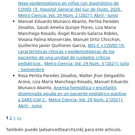
Nexo epidemiológico en niños con diagnóstico de
COVID-19. Hospital General del Sur de Quito. 2020
,
Metro Ciencia: Vol. 29 Núm. 2 (2021): Abril - Junio
Manuel Eduardo Munaico Abanto, Perlita Paredes
Zevallos, Gaudi Amelia Quispe Flores, Liza María
Manchego Rosado, Ángel Ricardo Galarza Robles,
Viviana Palma Monserrate, Manuel Ortiz Chicchon,
Guillermo Javier Quiñones García,
MIS-C y COVID-19:
características clínicas y epidemiológicas de los
pacientes de una unidad de cuidados críticos
pediátricos
,
Metro Ciencia: Vol. 29 Núm. 3 (2021): Julio
- Septiembre
Rosa Perlita Paredes Zevallos, Walter Jhon Delgadillo
Arone, Liza María Manchego Rosado, Manuel Eduardo
Munaico Abanto,
Anemia hemolítica y encefalitis
diseminada aguda en un paciente pediátrico positivo
a SARS-CoV-2
,
Metro Ciencia: Vol. 29 Núm. 2 (2021):
Abril - Junio
1
2
>
>>
También puede {advancedSearchLink} para este artículo.