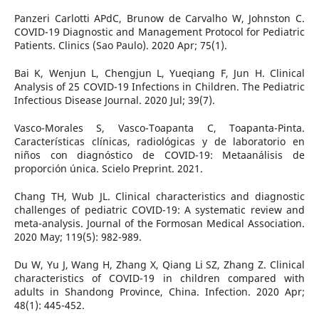
Panzeri Carlotti APdC, Brunow de Carvalho W, Johnston C.
COVID-19 Diagnostic and Management Protocol for Pediatric
Patients. Clinics (Sao Paulo). 2020 Apr; 75(1).
Bai K, Wenjun L, Chengjun L, Yueqiang F, Jun H. Clinical
Analysis of 25 COVID-19 Infections in Children. The Pediatric
Infectious Disease Journal. 2020 Jul; 39(7).
Vasco-Morales S, Vasco-Toapanta C, Toapanta-Pinta.
Características clínicas, radiológicas y de laboratorio en
niños con diagnóstico de COVID-19: Metaanálisis de
proporción única. Scielo Preprint. 2021.
Chang TH, Wub JL. Clinical characteristics and diagnostic
challenges of pediatric COVID-19: A systematic review and
meta-analysis. Journal of the Formosan Medical Association.
2020 May; 119(5): 982-989.
Du W, Yu J, Wang H, Zhang X, Qiang Li SZ, Zhang Z. Clinical
characteristics of COVID-19 in children compared with
adults in Shandong Province, China. Infection. 2020 Apr;
48(1): 445-452.