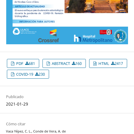
PDF
681
ABSTRACT
160
HTML
2417
COVID-19
230
Publicado
2021-01-29
Cómo citar
Vaca Yépez, C. L., Conde de Vera, A. de