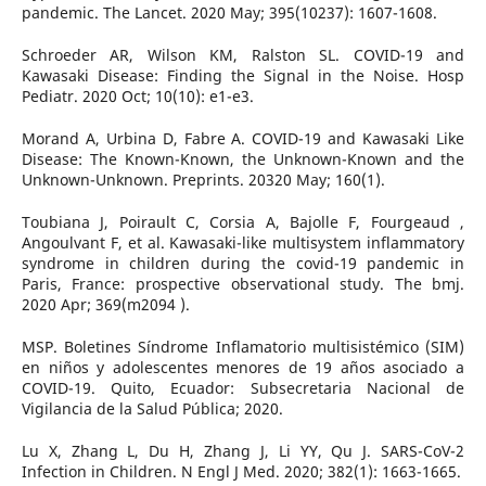
pandemic. The Lancet. 2020 May; 395(10237): 1607-1608.
Schroeder AR, Wilson KM, Ralston SL. COVID-19 and
Kawasaki Disease: Finding the Signal in the Noise. Hosp
Pediatr. 2020 Oct; 10(10): e1-e3.
Morand A, Urbina D, Fabre A. COVID-19 and Kawasaki Like
Disease: The Known-Known, the Unknown-Known and the
Unknown-Unknown. Preprints. 20320 May; 160(1).
Toubiana J, Poirault C, Corsia A, Bajolle F, Fourgeaud ,
Angoulvant F, et al. Kawasaki-like multisystem inflammatory
syndrome in children during the covid-19 pandemic in
Paris, France: prospective observational study. The bmj.
2020 Apr; 369(m2094 ).
MSP. Boletines Síndrome Inflamatorio multisistémico (SIM)
en niños y adolescentes menores de 19 años asociado a
COVID-19. Quito, Ecuador: Subsecretaria Nacional de
Vigilancia de la Salud Pública; 2020.
Lu X, Zhang L, Du H, Zhang J, Li YY, Qu J. SARS-CoV-2
Infection in Children. N Engl J Med. 2020; 382(1): 1663-1665.