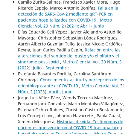
Camilo Zurita-Salinas, Francisco Xavier Mora, Hugo
Ricardo Espejo, Marco Antonio Bonifaz,
Falla en la
detección de SARS-CoV-2 mediante qRT-PCR en
pacientes hospitalizados con COVID-19
,
Metro
Ciencia: Vol. 29 Núm. 2 (2021): Abril - Junio
Elías Eduardo Celi Yépez , Javier Alejandro Astudillo
Mayorga, Christopher Sebastián López Rodríguez,
Aarón Alberto Guzmán Tello, Jessica Nicole Ordóñez
Reyna, Juan Carlos Padilla Espín,
Relación entre las
alteraciones del sentido del gusto y/o el olfato y el
síndrome post-covid
,
Metro Ciencia: Vol. 30 Núm. 3
(2022): Julio - Septiembre
Estefanía Basantes Portilla, Carolina Santórum
Chiriboga,
Conocimiento, actitud y percepción de los
odontólogos ante el COVID-19
,
Metro Ciencia: Vol. 31
Núm. 2 (2023): Abril - Junio
Jorge Luis Vélez-Páez, Wendy Tercero-Martínez,
Fernando Jara-González, Mario Montalvo-Villagómez,
Esteban Ochoa-Robles, Christian Castro-Bustamante,
Luis Cornejo-Loor, Johanna Navarrete , Paola Guast,
Ximena Mosquera,
Historias de vida: Testimonios de
pacientes que vencieron al COVID-19 tras una larga
hospitalización en Terapia Intensiva
,
Metro Ciencia: