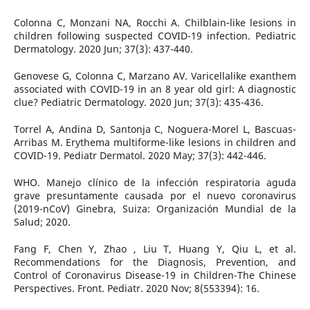
Colonna C, Monzani NA, Rocchi A. Chilblain‐like lesions in
children following suspected COVID-19 infection. Pediatric
Dermatology. 2020 Jun; 37(3): 437-440.
Genovese G, Colonna C, Marzano AV. Varicellalike exanthem
associated with COVID-19 in an 8 year old girl: A diagnostic
clue? Pediatric Dermatology. 2020 Jun; 37(3): 435-436.
Torrel A, Andina D, Santonja C, Noguera-Morel L, Bascuas-
Arribas M. Erythema multiforme-like lesions in children and
COVID-19. Pediatr Dermatol. 2020 May; 37(3): 442-446.
WHO. Manejo clínico de la infección respiratoria aguda
grave presuntamente causada por el nuevo coronavirus
(2019-nCoV) Ginebra, Suiza: Organización Mundial de la
Salud; 2020.
Fang F, Chen Y, Zhao , Liu T, Huang Y, Qiu L, et al.
Recommendations for the Diagnosis, Prevention, and
Control of Coronavirus Disease-19 in Children-The Chinese
Perspectives. Front. Pediatr. 2020 Nov; 8(553394): 16.