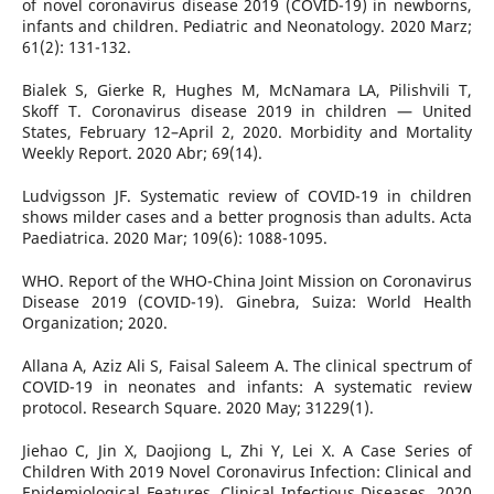
of novel coronavirus disease 2019 (COVID-19) in newborns,
infants and children. Pediatric and Neonatology. 2020 Marz;
61(2): 131-132.
Bialek S, Gierke R, Hughes M, McNamara LA, Pilishvili T,
Skoff T. Coronavirus disease 2019 in children — United
States, February 12–April 2, 2020. Morbidity and Mortality
Weekly Report. 2020 Abr; 69(14).
Ludvigsson JF. Systematic review of COVID-19 in children
shows milder cases and a better prognosis than adults. Acta
Paediatrica. 2020 Mar; 109(6): 1088-1095.
WHO. Report of the WHO-China Joint Mission on Coronavirus
Disease 2019 (COVID-19). Ginebra, Suiza: World Health
Organization; 2020.
Allana A, Aziz Ali S, Faisal Saleem A. The clinical spectrum of
COVID-19 in neonates and infants: A systematic review
protocol. Research Square. 2020 May; 31229(1).
Jiehao C, Jin X, Daojiong L, Zhi Y, Lei X. A Case Series of
Children With 2019 Novel Coronavirus Infection: Clinical and
Epidemiological Features. Clinical Infectious Diseases. 2020