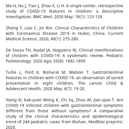
Ma H, Hu J, Tian J, Zhou X, Li H. A single-center, retrospective
study of COVID-19 features in children: a descriptive
investigation. BMC Med. 2020 May; 18(1): 123-126.
Zheng F, Liao C, Jin Rm. Clinical Characteristics of Children
with Coronavirus Disease 2019 in Hubei, China. Current
Medical Science. 2020; 40(1): 275-280.
De Souza TH, Nadal JA, Nogueira RJ. Clinical manifestations
of children with COVID-19: A systematic review. Pediatric
Pulmonology. 2020 Ago; 55(8): 1892-1899.
Tullie L, Ford K, Bisharat M, Watson T. Gastrointestinal
features in children with COVID-19: an observation of varied
presentation in eight children. The Lancet Child &
Adolescent Health. 2020 May; 4(7): 19-20.
Xiong Xl, Kak-yuen Wong K, Chi Sq, Zhou Af, Jian-qiao T. Are
COVID-19 infected children with gastrointestinal symptoms
different from those without symptoms? A comparative
study of the clinical characteristics and epidemiological
trend of 244 pediatric cases from Wuhan. MedRxiv preprint.
2020.