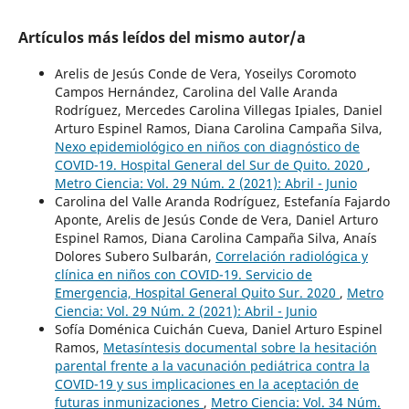
Artículos más leídos del mismo autor/a
Arelis de Jesús Conde de Vera, Yoseilys Coromoto
Campos Hernández, Carolina del Valle Aranda
Rodríguez, Mercedes Carolina Villegas Ipiales, Daniel
Arturo Espinel Ramos, Diana Carolina Campaña Silva,
Nexo epidemiológico en niños con diagnóstico de
COVID-19. Hospital General del Sur de Quito. 2020
,
Metro Ciencia: Vol. 29 Núm. 2 (2021): Abril - Junio
Carolina del Valle Aranda Rodríguez, Estefanía Fajardo
Aponte, Arelis de Jesús Conde de Vera, Daniel Arturo
Espinel Ramos, Diana Carolina Campaña Silva, Anaís
Dolores Subero Sulbarán,
Correlación radiológica y
clínica en niños con COVID-19. Servicio de
Emergencia, Hospital General Quito Sur. 2020
,
Metro
Ciencia: Vol. 29 Núm. 2 (2021): Abril - Junio
Sofía Doménica Cuichán Cueva, Daniel Arturo Espinel
Ramos,
Metasíntesis documental sobre la hesitación
parental frente a la vacunación pediátrica contra la
COVID-19 y sus implicaciones en la aceptación de
futuras inmunizaciones
,
Metro Ciencia: Vol. 34 Núm.