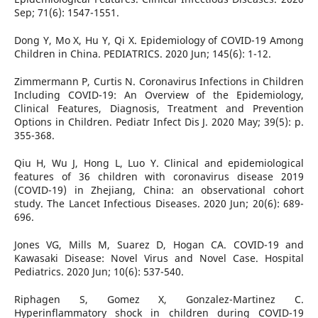
Sep; 71(6): 1547-1551.
Dong Y, Mo X, Hu Y, Qi X. Epidemiology of COVID-19 Among
Children in China. PEDIATRICS. 2020 Jun; 145(6): 1-12.
Zimmermann P, Curtis N. Coronavirus Infections in Children
Including COVID-19: An Overview of the Epidemiology,
Clinical Features, Diagnosis, Treatment and Prevention
Options in Children. Pediatr Infect Dis J. 2020 May; 39(5): p.
355-368.
Qiu H, Wu J, Hong L, Luo Y. Clinical and epidemiological
features of 36 children with coronavirus disease 2019
(COVID-19) in Zhejiang, China: an observational cohort
study. The Lancet Infectious Diseases. 2020 Jun; 20(6): 689-
696.
Jones VG, Mills M, Suarez D, Hogan CA. COVID-19 and
Kawasaki Disease: Novel Virus and Novel Case. Hospital
Pediatrics. 2020 Jun; 10(6): 537-540.
Riphagen S, Gomez X, Gonzalez-Martinez C.
Hyperinflammatory shock in children during COVID-19