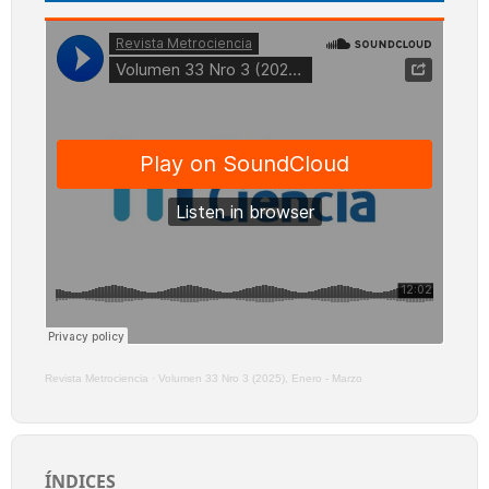
Revista Metrociencia
·
Volumen 33 Nro 3 (2025), Enero - Marzo
ÍNDICES