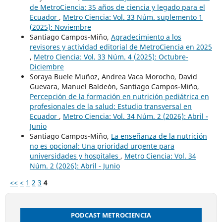
de MetroCiencia: 35 años de ciencia y legado para el
Ecuador
,
Metro Ciencia: Vol. 33 Núm. suplemento 1
(2025): Noviembre
Santiago Campos-Miño,
Agradecimiento a los
revisores y actividad editorial de MetroCiencia en 2025
,
Metro Ciencia: Vol. 33 Núm. 4 (2025): Octubre-
Diciembre
Soraya Buele Muñoz, Andrea Vaca Morocho, David
Guevara, Manuel Baldeón, Santiago Campos-Miño,
Percepción de la formación en nutrición pediátrica en
profesionales de la salud: Estudio transversal en
Ecuador
,
Metro Ciencia: Vol. 34 Núm. 2 (2026): Abril -
Junio
Santiago Campos-Miño,
La enseñanza de la nutrición
no es opcional: Una prioridad urgente para
universidades y hospitales
,
Metro Ciencia: Vol. 34
Núm. 2 (2026): Abril - Junio
<<
<
1
2
3
4
PODCAST METROCIENCIA