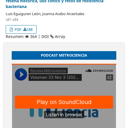
reseña histórica, uso clínico y retos de resistencia
bacteriana
Luis Eguiguren León, Joanna Acebo Arcentales
s81-s84
PDF
188
Resumen
364 | DOI
Array
PODCAST METROCIENCIA