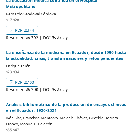
La educación médica continua en el Hospital
Metropolitano
Bernardo Sandoval Córdova
s17-s28
PDF
144
Resumen
392 | DOI
Array
La enseñanza de la medicina en Ecuador, desde 1990 hasta
la actualidad: crisis, transformaciones y retos pendientes
Enrique Terán
s29-s34
PDF
400
Resumen
390 | DOI
Array
Análisis bibliométrico de la producción de ensayos clínicos
en el Ecuador: 1920-2021
Iván Sisa, Francisco Montalvo, Melanie Chávez, Gricelda Herrera-
Franco, Manuel E. Baldeón
s35-s47