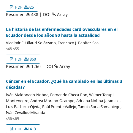
PDF
325
Resumen
438 | DOI
Array
La historia de las enfermedades cardiovasculares en el
Ecuador desde los años 90 hasta la actualidad
Vladimir E. Ullauri-Solórzano, Francisco J. Benitez-Saa
s48-s55
PDF
1860
Resumen
1260 | DOI
Array
Cáncer en el Ecuador, ¿Qué ha cambiado en las últimas 3
décadas?
Iván Maldonado-Noboa, Fernando Checa-Ron, Wilmer Tarupi-
Montenegro, Andrea Moreno-Ocampo, Adriana Noboa-Jaramillo,
Luis Pacheco-Ojeda, Raúl Puente-Vallejo, Tannia Soria-Samaniego,
Iván Cevallos-Miranda
s56-s69
PDF
1413