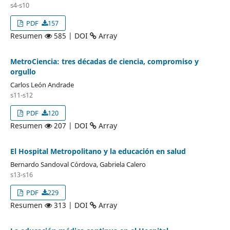
s4-s10
PDF
157
Resumen
585 | DOI
Array
MetroCiencia: tres décadas de ciencia, compromiso y
orgullo
Carlos León Andrade
s11-s12
PDF
120
Resumen
207 | DOI
Array
El Hospital Metropolitano y la educación en salud
Bernardo Sandoval Córdova, Gabriela Calero
s13-s16
PDF
229
Resumen
313 | DOI
Array