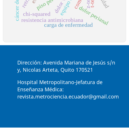
dolor vulvar
piso pélvico
z-test
t-test
dolor perianal
chi-squared
resistencia antimicrobiana
carga de enfermedad
Dirección: Avenida Mariana de Jesús s/n
y, Nicolas Arteta, Quito 170521
Hospital Metropolitano-Jefatura de
Enseñanza Médica:
revista.metrociencia.ecuador@gmail.com