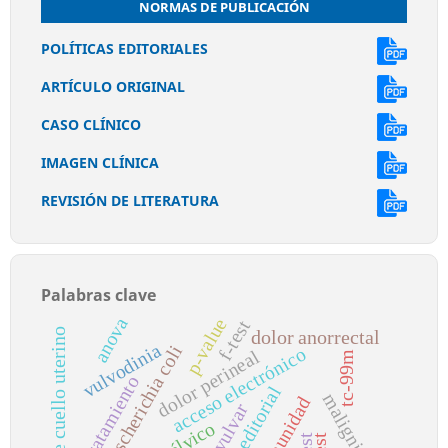
NORMAS DE PUBLICACIÓN
POLÍTICAS EDITORIALES
ARTÍCULO ORIGINAL
CASO CLÍNICO
IMAGEN CLÍNICA
REVISIÓN DE LITERATURA
Palabras clave
anova
p-value
f-test
cáncer de cuello uterino
dolor anorrectal
vulvodinia
escherichia coli
acceso electrónico
dolor perineal
tc-99m
retratamiento
equipo editorial
malignidad
comunidad