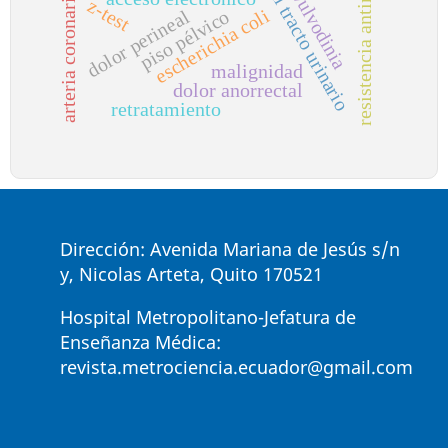
infección del tracto urinario
resistencia antimicrobiana
vulvodinia
arteria coronaria
z-test
escherichia coli
dolor perineal
piso pélvico
malignidad
dolor anorrectal
retratamiento
Dirección: Avenida Mariana de Jesús s/n
y, Nicolas Arteta, Quito 170521
Hospital Metropolitano-Jefatura de
Enseñanza Médica:
revista.metrociencia.ecuador@gmail.com