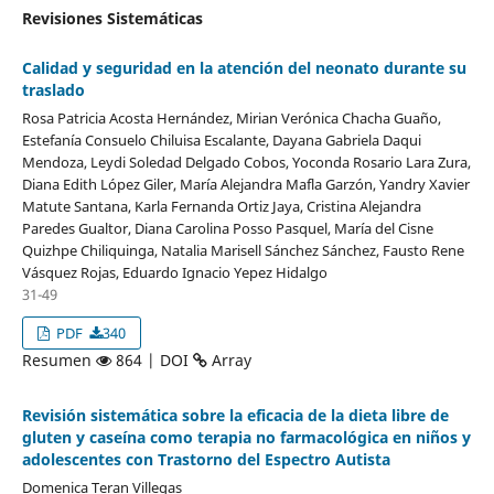
Revisiones Sistemáticas
Calidad y seguridad en la atención del neonato durante su
traslado
Rosa Patricia Acosta Hernández, Mirian Verónica Chacha Guaño,
Estefanía Consuelo Chiluisa Escalante, Dayana Gabriela Daqui
Mendoza, Leydi Soledad Delgado Cobos, Yoconda Rosario Lara Zura,
Diana Edith López Giler, María Alejandra Mafla Garzón, Yandry Xavier
Matute Santana, Karla Fernanda Ortiz Jaya, Cristina Alejandra
Paredes Gualtor, Diana Carolina Posso Pasquel, María del Cisne
Quizhpe Chiliquinga, Natalia Marisell Sánchez Sánchez, Fausto Rene
Vásquez Rojas, Eduardo Ignacio Yepez Hidalgo
31-49
PDF
340
Resumen
864 | DOI
Array
Revisión sistemática sobre la eficacia de la dieta libre de
gluten y caseína como terapia no farmacológica en niños y
adolescentes con Trastorno del Espectro Autista
Domenica Teran Villegas