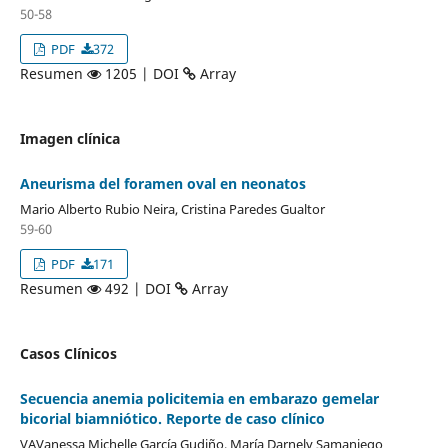
50-58
PDF
372
Resumen
1205 | DOI
Array
Imagen clínica
Aneurisma del foramen oval en neonatos
Mario Alberto Rubio Neira, Cristina Paredes Gualtor
59-60
PDF
171
Resumen
492 | DOI
Array
Casos Clínicos
Secuencia anemia policitemia en embarazo gemelar
bicorial biamniótico. Reporte de caso clínico
VAVanessa Michelle García Gudiño, María Darnely Samaniego