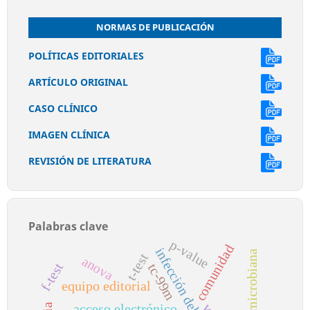
NORMAS DE PUBLICACIÓN
POLÍTICAS EDITORIALES
ARTÍCULO ORIGINAL
CASO CLÍNICO
IMAGEN CLÍNICA
REVISIÓN DE LITERATURA
Palabras clave
p-value
comunidad
t-test
anova
f-test
tc-99m
equipo editorial
acceso electrónico