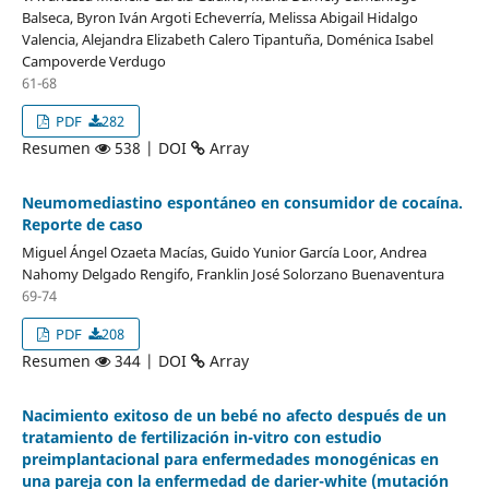
Balseca, Byron Iván Argoti Echeverría, Melissa Abigail Hidalgo
Valencia, Alejandra Elizabeth Calero Tipantuña, Doménica Isabel
Campoverde Verdugo
61-68
PDF
282
Resumen
538 | DOI
Array
Neumomediastino espontáneo en consumidor de cocaína.
Reporte de caso
Miguel Ángel Ozaeta Macías, Guido Yunior García Loor, Andrea
Nahomy Delgado Rengifo, Franklin José Solorzano Buenaventura
69-74
PDF
208
Resumen
344 | DOI
Array
Nacimiento exitoso de un bebé no afecto después de un
tratamiento de fertilización in-vitro con estudio
preimplantacional para enfermedades monogénicas en
una pareja con la enfermedad de darier-white (mutación