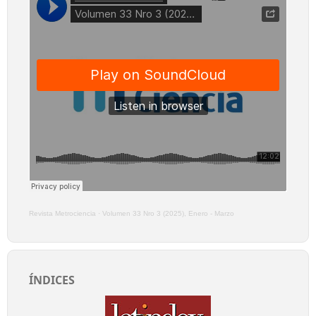
Revista Metrociencia
·
Volumen 33 Nro 3 (2025), Enero - Marzo
ÍNDICES