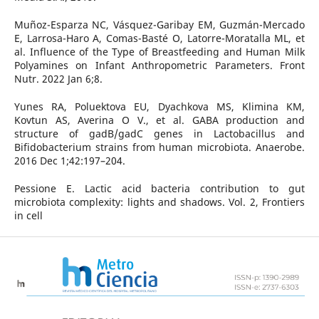
Muñoz-Esparza NC, Vásquez-Garibay EM, Guzmán-Mercado
E, Larrosa-Haro A, Comas-Basté O, Latorre-Moratalla ML, et
al. Influence of the Type of Breastfeeding and Human Milk
Polyamines on Infant Anthropometric Parameters. Front
Nutr. 2022 Jan 6;8.
Yunes RA, Poluektova EU, Dyachkova MS, Klimina KM,
Kovtun AS, Averina O V., et al. GABA production and
structure of gadB/gadC genes in Lactobacillus and
Bifidobacterium strains from human microbiota. Anaerobe.
2016 Dec 1;42:197–204.
Pessione E. Lactic acid bacteria contribution to gut
microbiota complexity: lights and shadows. Vol. 2, Frontiers
in cell