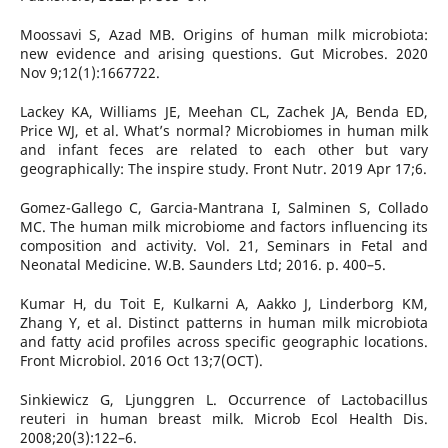
Moossavi S, Azad MB. Origins of human milk microbiota:
new evidence and arising questions. Gut Microbes. 2020
Nov 9;12(1):1667722.
Lackey KA, Williams JE, Meehan CL, Zachek JA, Benda ED,
Price WJ, et al. What’s normal? Microbiomes in human milk
and infant feces are related to each other but vary
geographically: The inspire study. Front Nutr. 2019 Apr 17;6.
Gomez-Gallego C, Garcia-Mantrana I, Salminen S, Collado
MC. The human milk microbiome and factors influencing its
composition and activity. Vol. 21, Seminars in Fetal and
Neonatal Medicine. W.B. Saunders Ltd; 2016. p. 400–5.
Kumar H, du Toit E, Kulkarni A, Aakko J, Linderborg KM,
Zhang Y, et al. Distinct patterns in human milk microbiota
and fatty acid profiles across specific geographic locations.
Front Microbiol. 2016 Oct 13;7(OCT).
Sinkiewicz G, Ljunggren L. Occurrence of Lactobacillus
reuteri in human breast milk. Microb Ecol Health Dis.
2008;20(3):122–6.