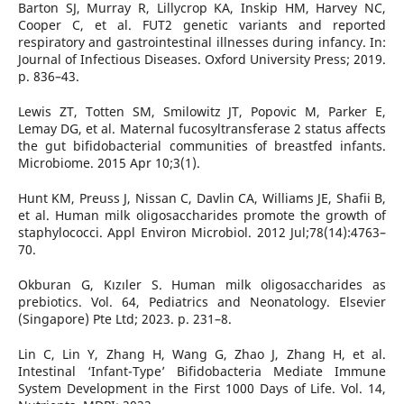
Barton SJ, Murray R, Lillycrop KA, Inskip HM, Harvey NC,
Cooper C, et al. FUT2 genetic variants and reported
respiratory and gastrointestinal illnesses during infancy. In:
Journal of Infectious Diseases. Oxford University Press; 2019.
p. 836–43.
Lewis ZT, Totten SM, Smilowitz JT, Popovic M, Parker E,
Lemay DG, et al. Maternal fucosyltransferase 2 status affects
the gut bifidobacterial communities of breastfed infants.
Microbiome. 2015 Apr 10;3(1).
Hunt KM, Preuss J, Nissan C, Davlin CA, Williams JE, Shafii B,
et al. Human milk oligosaccharides promote the growth of
staphylococci. Appl Environ Microbiol. 2012 Jul;78(14):4763–
70.
Okburan G, Kızıler S. Human milk oligosaccharides as
prebiotics. Vol. 64, Pediatrics and Neonatology. Elsevier
(Singapore) Pte Ltd; 2023. p. 231–8.
Lin C, Lin Y, Zhang H, Wang G, Zhao J, Zhang H, et al.
Intestinal ‘Infant-Type’ Bifidobacteria Mediate Immune
System Development in the First 1000 Days of Life. Vol. 14,