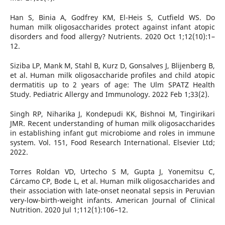
Han S, Binia A, Godfrey KM, El-Heis S, Cutfield WS. Do
human milk oligosaccharides protect against infant atopic
disorders and food allergy? Nutrients. 2020 Oct 1;12(10):1–
12.
Siziba LP, Mank M, Stahl B, Kurz D, Gonsalves J, Blijenberg B,
et al. Human milk oligosaccharide profiles and child atopic
dermatitis up to 2 years of age: The Ulm SPATZ Health
Study. Pediatric Allergy and Immunology. 2022 Feb 1;33(2).
Singh RP, Niharika J, Kondepudi KK, Bishnoi M, Tingirikari
JMR. Recent understanding of human milk oligosaccharides
in establishing infant gut microbiome and roles in immune
system. Vol. 151, Food Research International. Elsevier Ltd;
2022.
Torres Roldan VD, Urtecho S M, Gupta J, Yonemitsu C,
Cárcamo CP, Bode L, et al. Human milk oligosaccharides and
their association with late-onset neonatal sepsis in Peruvian
very-low-birth-weight infants. American Journal of Clinical
Nutrition. 2020 Jul 1;112(1):106–12.