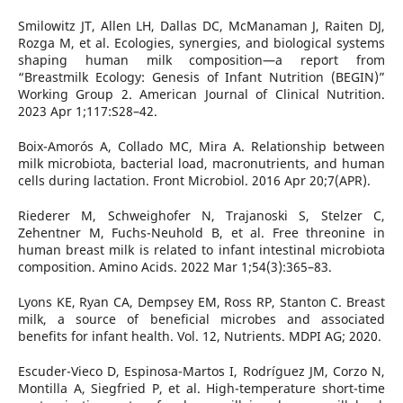
Smilowitz JT, Allen LH, Dallas DC, McManaman J, Raiten DJ,
Rozga M, et al. Ecologies, synergies, and biological systems
shaping human milk composition—a report from
“Breastmilk Ecology: Genesis of Infant Nutrition (BEGIN)”
Working Group 2. American Journal of Clinical Nutrition.
2023 Apr 1;117:S28–42.
Boix-Amorós A, Collado MC, Mira A. Relationship between
milk microbiota, bacterial load, macronutrients, and human
cells during lactation. Front Microbiol. 2016 Apr 20;7(APR).
Riederer M, Schweighofer N, Trajanoski S, Stelzer C,
Zehentner M, Fuchs-Neuhold B, et al. Free threonine in
human breast milk is related to infant intestinal microbiota
composition. Amino Acids. 2022 Mar 1;54(3):365–83.
Lyons KE, Ryan CA, Dempsey EM, Ross RP, Stanton C. Breast
milk, a source of beneficial microbes and associated
benefits for infant health. Vol. 12, Nutrients. MDPI AG; 2020.
Escuder-Vieco D, Espinosa-Martos I, Rodríguez JM, Corzo N,
Montilla A, Siegfried P, et al. High-temperature short-time