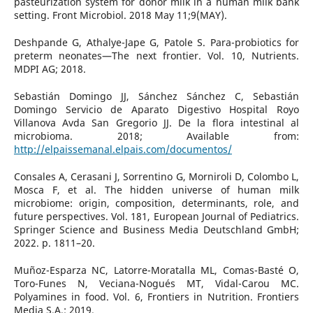
pasteurization system for donor milk in a human milk bank
setting. Front Microbiol. 2018 May 11;9(MAY).
Deshpande G, Athalye-Jape G, Patole S. Para-probiotics for
preterm neonates—The next frontier. Vol. 10, Nutrients.
MDPI AG; 2018.
Sebastián Domingo JJ, Sánchez Sánchez C, Sebastián
Domingo Servicio de Aparato Digestivo Hospital Royo
Villanova Avda San Gregorio JJ. De la flora intestinal al
microbioma. 2018; Available from:
http://elpaissemanal.elpais.com/documentos/
Consales A, Cerasani J, Sorrentino G, Morniroli D, Colombo L,
Mosca F, et al. The hidden universe of human milk
microbiome: origin, composition, determinants, role, and
future perspectives. Vol. 181, European Journal of Pediatrics.
Springer Science and Business Media Deutschland GmbH;
2022. p. 1811–20.
Muñoz-Esparza NC, Latorre-Moratalla ML, Comas-Basté O,
Toro-Funes N, Veciana-Nogués MT, Vidal-Carou MC.
Polyamines in food. Vol. 6, Frontiers in Nutrition. Frontiers
Media S.A.; 2019.