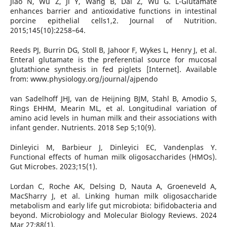
Jiao N, Wu Z, Ji Y, Wang B, Dai Z, Wu G. L-Glutamate
enhances barrier and antioxidative functions in intestinal
porcine epithelial cells1,2. Journal of Nutrition.
2015;145(10):2258–64.
Reeds PJ, Burrin DG, Stoll B, Jahoor F, Wykes L, Henry J, et al.
Enteral glutamate is the preferential source for mucosal
glutathione synthesis in fed piglets [Internet]. Available
from: www.physiology.org/journal/ajpendo
van Sadelhoff JHJ, van de Heijning BJM, Stahl B, Amodio S,
Rings EHHM, Mearin ML, et al. Longitudinal variation of
amino acid levels in human milk and their associations with
infant gender. Nutrients. 2018 Sep 5;10(9).
Dinleyici M, Barbieur J, Dinleyici EC, Vandenplas Y.
Functional effects of human milk oligosaccharides (HMOs).
Gut Microbes. 2023;15(1).
Lordan C, Roche AK, Delsing D, Nauta A, Groeneveld A,
MacSharry J, et al. Linking human milk oligosaccharide
metabolism and early life gut microbiota: bifidobacteria and
beyond. Microbiology and Molecular Biology Reviews. 2024
Mar 27;88(1).