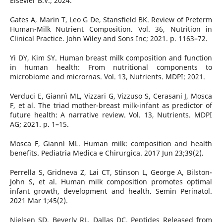
Elsevier B.V.; 2024.
Gates A, Marin T, Leo G De, Stansfield BK. Review of Preterm
Human-Milk Nutrient Composition. Vol. 36, Nutrition in
Clinical Practice. John Wiley and Sons Inc; 2021. p. 1163–72.
Yi DY, Kim SY. Human breast milk composition and function
in human health: From nutritional components to
microbiome and micrornas. Vol. 13, Nutrients. MDPI; 2021.
Verduci E, Giannì ML, Vizzari G, Vizzuso S, Cerasani J, Mosca
F, et al. The triad mother-breast milk-infant as predictor of
future health: A narrative review. Vol. 13, Nutrients. MDPI
AG; 2021. p. 1–15.
Mosca F, Giannì ML. Human milk: composition and health
benefits. Pediatria Medica e Chirurgica. 2017 Jun 23;39(2).
Perrella S, Gridneva Z, Lai CT, Stinson L, George A, Bilston-
John S, et al. Human milk composition promotes optimal
infant growth, development and health. Semin Perinatol.
2021 Mar 1;45(2).
Nielsen SD, Beverly RL, Dallas DC. Peptides Released from