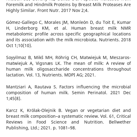
Foremilk and Hindmilk Proteins by Breast Milk Proteases Are
Highly Similar. Front Nutr. 2017 Nov 2;4.
Gómez-Gallego C, Morales JM, Monleón D, du Toit E, Kumar
H, Linderborg KM, et al. Human breast milk NMR
metabolomic profile across specific geographical locations
and its association with the milk microbiota. Nutrients. 2018
Oct 1;10(10).
Soyyilmaz B, Mikš MH, Röhrig CH, Matwiejuk M, Meszaros-
matwiejuk A, Vigsnæs LK. The mean of milk: A review of
human milk oligosaccharide concentrations throughout
lactation. Vol. 13, Nutrients. MDPI AG; 2021.
Mantziari A, Rautava S. Factors influencing the microbial
composition of human milk. Semin Perinatol. 2021 Dec
1;45(8).
Karcz K, Królak-Olejnik B. Vegan or vegetarian diet and
breast milk composition–a systematic review. Vol. 61, Critical
Reviews in Food Science and Nutrition. Bellwether
Publishing, Ltd.; 2021. p. 1081–98.