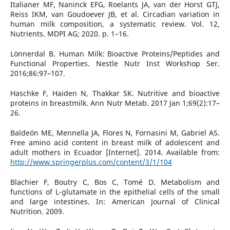
Italianer MF, Naninck EFG, Roelants JA, van der Horst GTJ,
Reiss IKM, van Goudoever JB, et al. Circadian variation in
human milk composition, a systematic review. Vol. 12,
Nutrients. MDPI AG; 2020. p. 1–16.
Lönnerdal B. Human Milk: Bioactive Proteins/Peptides and
Functional Properties. Nestle Nutr Inst Workshop Ser.
2016;86:97–107.
Haschke F, Haiden N, Thakkar SK. Nutritive and bioactive
proteins in breastmilk. Ann Nutr Metab. 2017 Jan 1;69(2):17–
26.
Baldeón ME, Mennella JA, Flores N, Fornasini M, Gabriel AS.
Free amino acid content in breast milk of adolescent and
adult mothers in Ecuador [Internet]. 2014. Available from:
http://www.springerplus.com/content/3/1/104
Blachier F, Boutry C, Bos C, Tomé D. Metabolism and
functions of L-glutamate in the epithelial cells of the small
and large intestines. In: American Journal of Clinical
Nutrition. 2009.