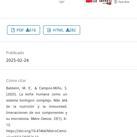
PDF
516
HTML
282
Publicado
2025-02-24
Cómo citar
Baldeón, M. E., & Campos-Miño, S.
(2025). La leche humana como un
sistema biológico complejo. Más allá
de la nutrición y la inmunidad.
Interacciones de sus componentes y
su microbiota.
Metro Ciencia
,
33
(1), 4–
13.
https://doi.org/10.47464/MetroCienci
a/vol33/1/2025/4-13