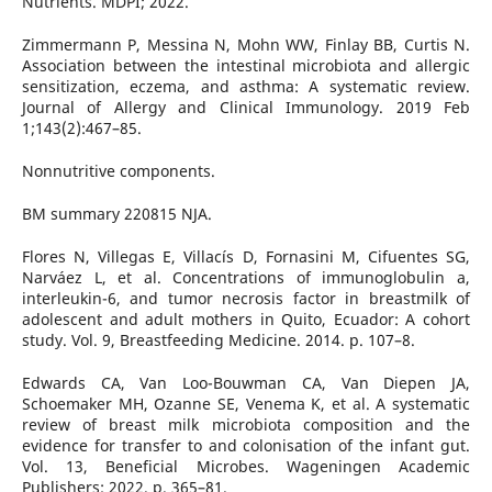
Nutrients. MDPI; 2022.
Zimmermann P, Messina N, Mohn WW, Finlay BB, Curtis N.
Association between the intestinal microbiota and allergic
sensitization, eczema, and asthma: A systematic review.
Journal of Allergy and Clinical Immunology. 2019 Feb
1;143(2):467–85.
Nonnutritive components.
BM summary 220815 NJA.
Flores N, Villegas E, Villacís D, Fornasini M, Cifuentes SG,
Narváez L, et al. Concentrations of immunoglobulin a,
interleukin-6, and tumor necrosis factor in breastmilk of
adolescent and adult mothers in Quito, Ecuador: A cohort
study. Vol. 9, Breastfeeding Medicine. 2014. p. 107–8.
Edwards CA, Van Loo-Bouwman CA, Van Diepen JA,
Schoemaker MH, Ozanne SE, Venema K, et al. A systematic
review of breast milk microbiota composition and the
evidence for transfer to and colonisation of the infant gut.
Vol. 13, Beneficial Microbes. Wageningen Academic
Publishers; 2022. p. 365–81.