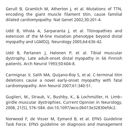
Gerull B, Gramlich M, Atherton J, et al. Mutations of TTN,
encoding the giant muscle filament titin, cause familial
dilated cardiomyopathy. Nat Genet 2002;30:201-4.
Udd B, Vihola A, Sarparanta J, et al. Titinopathies and
extension of the M-line mutation phenotype beyond distal
myopathy and LGMD2J. Neurology 2005;64:636-42.
Udd B, Partanen J, Halonen P, et al. Tibial muscular
dystrophy. Late adult-onset distal myopathy in 66 Finnish
patients. Arch Neurol 1993;50:604-8.
Carmignac V, Salih MA, Quijano-Roy S, et al. C-terminal titin
deletions cause a novel early-onset myopathy with fatal
cardiomyopathy. Ann Neurol 2007;61:340-51.
Guglieri, M., Straub, V., Bushby, K., & Lochmüller, H. Limb–
girdle muscular dystrophies. Current Opinion in Neurology,
2008, 21(5), 576–584. doi:10.1097/wco.0b013e32830efdc2.
Norwood F, de Visser M, Eymard B, et al. EFNS Guideline
Task Force. EFNS guideline on diagnosis and management