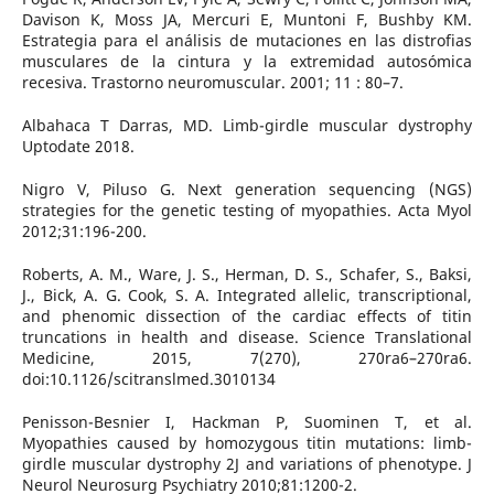
Davison K, Moss JA, Mercuri E, Muntoni F, Bushby KM.
Estrategia para el análisis de mutaciones en las distrofias
musculares de la cintura y la extremidad autosómica
recesiva. Trastorno neuromuscular. 2001; 11 : 80–7.
Albahaca T Darras, MD. Limb-girdle muscular dystrophy
Uptodate 2018.
Nigro V, Piluso G. Next generation sequencing (NGS)
strategies for the genetic testing of myopathies. Acta Myol
2012;31:196-200.
Roberts, A. M., Ware, J. S., Herman, D. S., Schafer, S., Baksi,
J., Bick, A. G. Cook, S. A. Integrated allelic, transcriptional,
and phenomic dissection of the cardiac effects of titin
truncations in health and disease. Science Translational
Medicine, 2015, 7(270), 270ra6–270ra6.
doi:10.1126/scitranslmed.3010134
Penisson-Besnier I, Hackman P, Suominen T, et al.
Myopathies caused by homozygous titin mutations: limb-
girdle muscular dystrophy 2J and variations of phenotype. J
Neurol Neurosurg Psychiatry 2010;81:1200-2.