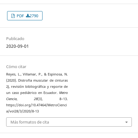
PDF
2790
Publicado
2020-09-01
Cómo citar
Reyes, L., Villamar, P., & Espinosa, N.
(2020). Distrofia muscular de cinturas
2J, revisión bibliográfica y reporte de
un caso pediátrico en Ecuador.
Metro
Ciencia
,
28
(3), 8–13.
https://doi.org/10.47464/MetroCienci
a/vol28/3/2020/8-13
Más formatos de cita