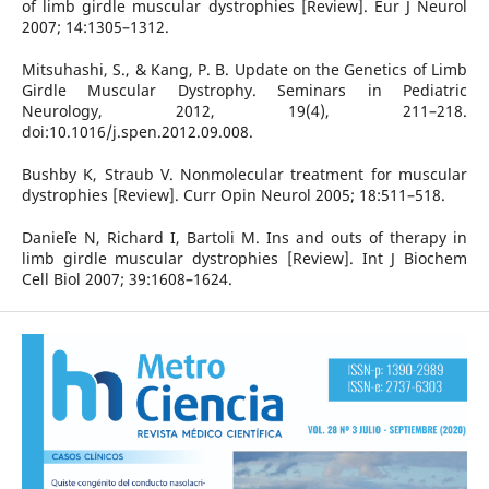
of limb girdle muscular dystrophies [Review]. Eur J Neurol
2007; 14:1305–1312.
Mitsuhashi, S., & Kang, P. B. Update on the Genetics of Limb
Girdle Muscular Dystrophy. Seminars in Pediatric
Neurology, 2012, 19(4), 211–218.
doi:10.1016/j.spen.2012.09.008.
Bushby K, Straub V. Nonmolecular treatment for muscular
dystrophies [Review]. Curr Opin Neurol 2005; 18:511–518.
Danie`le N, Richard I, Bartoli M. Ins and outs of therapy in
limb girdle muscular dystrophies [Review]. Int J Biochem
Cell Biol 2007; 39:1608–1624.