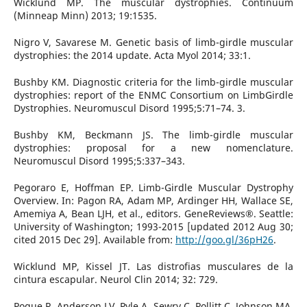
Wicklund MP. The muscular dystrophies. Continuum
(Minneap Minn) 2013; 19:1535.
Nigro V, Savarese M. Genetic basis of limb-girdle muscular
dystrophies: the 2014 update. Acta Myol 2014; 33:1.
Bushby KM. Diagnostic criteria for the limb-girdle muscular
dystrophies: report of the ENMC Consortium on LimbGirdle
Dystrophies. Neuromuscul Disord 1995;5:71–74. 3.
Bushby KM, Beckmann JS. The limb-girdle muscular
dystrophies: proposal for a new nomenclature.
Neuromuscul Disord 1995;5:337–343.
Pegoraro E, Hoffman EP. Limb-Girdle Muscular Dystrophy
Overview. In: Pagon RA, Adam MP, Ardinger HH, Wallace SE,
Amemiya A, Bean LJH, et al., editors. GeneReviews®. Seattle:
University of Washington; 1993-2015 [updated 2012 Aug 30;
cited 2015 Dec 29]. Available from:
http://goo.gl/36pH26
.
Wicklund MP, Kissel JT. Las distrofias musculares de la
cintura escapular. Neurol Clin 2014; 32: 729.
Pogue R, Anderson LV, Pyle A, Sewry C, Pollitt C, Johnson MA,