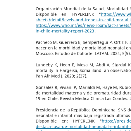
Organización Mundial de la Salud. Mortalidad Ne
Disponible en: HYPERLINK "
https://www.wh
sheets/detail/levels-and-trends-in-child-mortali
https://www.who.int/es/news-room/fact-sheets/d
in-child-mortality-report-2023
.
Pacheco M, Guerrero E, Sempertegui P, Ortiz F. I
nacer en la morbilidad y mortalidad neonatal en 
Moscoso. Estudio de Cohorte. LATAM. 2024; 5(5).
Lundeby K, Heen E, Mosa M, Abdi A, Størdal K
mortality in Hargeisa, Somaliland: an observatio
Pan Afr Med J. 2020; 2(37).
Gonzalez R, Viviani P, Marialdi M, Haye M, Rubio
de mortalidad materna y de prematuridad dur
19 en Chile. Revista Médica Clínica Las Condes. 2
Presidencia de la República Dominicana. SNS d
neonatal e infantil más baja registrada últimos 
Disponible en: HYPERLINK "
https://presid
destaca-tasa-de-mortalidad-neonatal-e-infantil-