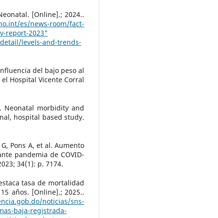
onatal. [Online].; 2024..
o.int/es/news-room/fact-
ty-report-2023"
etail/levels-and-trends-
nfluencia del bajo peso al
el Hospital Vicente Corral
. Neonatal morbidity and
nal, hospital based study.
 G, Pons A, et al. Aumento
ante pandemia de COVID-
023; 34(1): p. 7174.
estaca tasa de mortalidad
15 años. [Online].; 2025..
encia.gob.do/noticias/sns-
mas-baja-registrada-