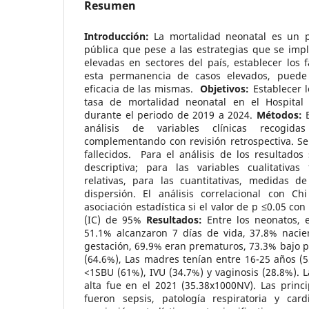
Resumen
Introducción:
La mortalidad neonatal es un 
pública que pese a las estrategias que se imp
elevadas en sectores del país, establecer los 
esta permanencia de casos elevados, puede 
eficacia de las mismas.
Objetivos:
Establecer l
tasa de mortalidad neonatal en el Hospital
durante el periodo de 2019 a 2024.
Métodos:
E
análisis de variables clínicas recogi
complementando con revisión retrospectiva. Se
fallecidos. Para el análisis de los resultados
descriptiva; para las variables cualitativas
relativas, para las cuantitativas, medidas d
dispersión. El análisis correlacional con C
asociación estadística si el valor de p ≤0.05 co
(IC) de 95%
Resultados:
Entre los neonatos, 
51.1% alcanzaron 7 días de vida, 37.8% naci
gestación, 69.9% eran prematuros, 73.3% bajo p
(64.6%), Las madres tenían entre 16-25 años (55
<1SBU (61%), IVU (34.7%) y vaginosis (28.8%). 
alta fue en el 2021 (35.38x1000NV). Las princ
fueron sepsis, patología respiratoria y car