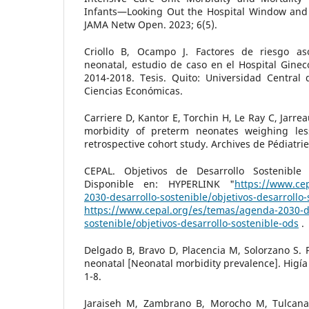
Infants—Looking Out the Hospital Window and
JAMA Netw Open. 2023; 6(5).
Criollo B, Ocampo J. Factores de riesgo as
neonatal, estudio de caso en el Hospital Gineco
2014-2018. Tesis. Quito: Universidad Central 
Ciencias Económicas.
Carriere D, Kantor E, Torchin H, Le Ray C, Jarre
morbidity of preterm neonates weighing le
retrospective cohort study. Archives de Pédiatrie
CEPAL. Objetivos de Desarrollo Sostenible (
Disponible en: HYPERLINK "
https://www.ce
2030-desarrollo-sostenible/objetivos-desarrollo
https://www.cepal.org/es/temas/agenda-2030-de
sostenible/objetivos-desarrollo-sostenible-ods
.
Delgado B, Bravo D, Placencia M, Solorzano S. 
neonatal [Neonatal morbidity prevalence]. Higía 
1-8.
Jaraiseh M, Zambrano B, Morocho M, Tulcanaz