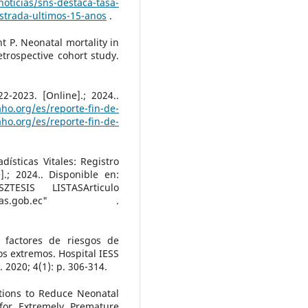
noticias/sns-destaca-tasa-
istrada-ultimos-15-anos
.
t P. Neonatal mortality in
retrospective cohort study.
-2023. [Online].; 2024..
aho.org/es/reporte-fin-de-
aho.org/es/reporte-fin-de-
dísticas Vitales: Registro
].; 2024.. Disponible en:
SZTESIS LISTASArticulo
cifras.gob.ec" .
s factores de riesgos de
s extremos. Hospital IESS
2020; 4(1): p. 306-314.
tions to Reduce Neonatal
 for Extremely Premature