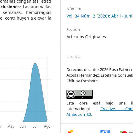
nomalías congénitas, edad
clusiones:
Las anomalías
Número
 semanas, hemorragias
Vol. 34 Núm. 2 (2026): Abril - Juni
e, contribuyen a elevar la
Sección
Artículos Originales
Licencia
Derechos de autor 2026 Rosa Patricia
Acosta Hernández, Estefanía Consuel
Chiluisa Escalante
Esta obra está bajo una lic
internacional
Creative Com
Atribución 4.0
.