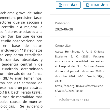
PDF
47
HTML
10
problema grave de salud
lementen, persisten tasas
factores que se asocian a
Publicado
contribuir a mejorar la
2026-06-28
os factores asociados a la
 del Sur Enrique Garcés
studio observacional con
das en base de datos
Cómo citar
 incluyeron 118 neonatos
Acosta Hernández, R. P., & Chiluisa
 se emplearon estadística
Escalante, E. C. (2026). Factores
 frecuencias absolutas y
asociados a la mortalidad neonatal en
e tendencia central y de
el Hospital del Sur Enrique Garcés
hi cuadrado, determinado
durante el período de enero 2019 a
n un intervalo de confianza
diciembre 2024 .
Metro Ciencia
,
34
(2),
el 38.1% eran femeninos,
20–30.
eron con ≥37 semanas de
https://doi.org/10.47464/MetroCienci
eso, nacieron por cesárea
a/vol34/2/2026/20-30
.1%), bachillerato (39%),
La tasa de mortalidad más
Más formatos de cita
ipales causas de muertes
diológicas. Se evidenció