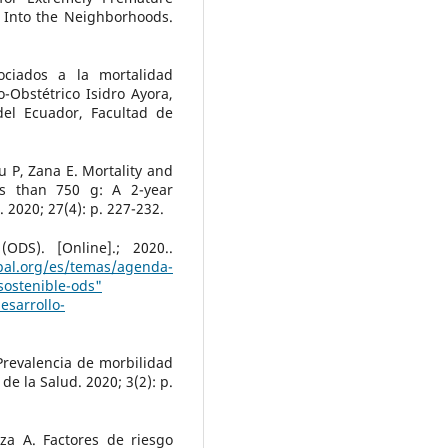
 Into the Neighborhoods.
ociados a la mortalidad
-Obstétrico Isidro Ayora,
del Ecuador, Facultad de
au P, Zana E. Mortality and
ss than 750 g: A 2-year
. 2020; 27(4): p. 227-232.
ODS). [Online].; 2020..
pal.org/es/temas/agenda-
-sostenible-ods"
sarrollo-
Prevalencia de morbilidad
de la Salud. 2020; 3(2): p.
a A. Factores de riesgo