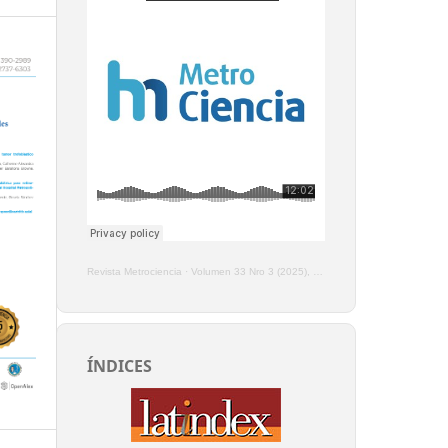
Revista Metrociencia
·
Volumen 33 Nro 3 (2025), Enero - Marzo
ÍNDICES