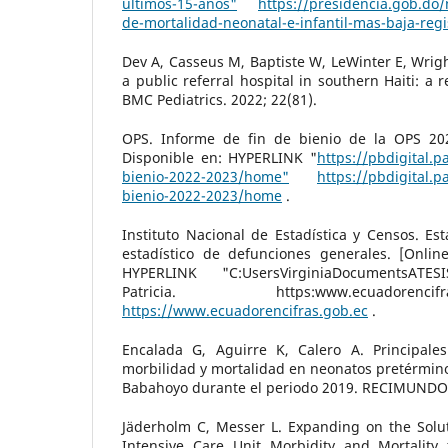
ultimos-15-anos"
https://presidencia.gob.do/
de-mortalidad-neonatal-e-infantil-mas-baja-reg
Dev A, Casseus M, Baptiste W, LeWinter E, Wrigh
a public referral hospital in southern Haiti: a 
BMC Pediatrics. 2022; 22(81).
OPS. Informe de fin de bienio de la OPS 2022
Disponible en: HYPERLINK "
https://pbdigital.p
bienio-2022-2023/home"
https://pbdigital.p
bienio-2022-2023/home
.
Instituto Nacional de Estadística y Censos. Esta
estadístico de defunciones generales. [Online
HYPERLINK "C:UsersVirginiaDocumentsATESI
Patricia. https:www.ecuadoren
https://www.ecuadorencifras.gob.ec
.
Encalada G, Aguirre K, Calero A. Principale
morbilidad y mortalidad en neonatos pretérmino
Babahoyo durante el periodo 2019. RECIMUNDO. 
Jäderholm C, Messer L. Expanding on the Solu
Intensive Care Unit Morbidity and Mortality