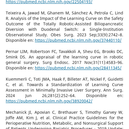
https://pubmed.ncbi.nlm.nih.gov/22504193/
Teixeira A, Jawad M, Ghanem M, Sánchez A, Petrola C, Lind
R. Analysis of the Impact of the Learning Curve on the Safety
Outcome of the Totally Robotic-Assisted Biliopancreatic
Diversion with Duodenal Switch: a Single-Institution
Observational Study. Obes Surg. 2023 Sep;33(9):2742–8.
Disponible en:
https://pubmed.ncbi.nlm.nih.gov/37440110/
Pernar LIM, Robertson FC, Tavakkoli A, Sheu EG, Brooks DC,
Smink DS. An appraisal of the learning curve in robotic
general surgery. Surg Endosc. 2017 Nov;31(11):4583–96.
Disponible en:
https://pubmed.ncbi.nlm.nih.gov/28411345/
Kuemmerli C, Toti JMA, Haak F, Billeter AT, Nickel F, Guidetti
C, et al. Towards a Standardization of Learning Curve
Assessment in Minimally Invasive Liver Surgery. Ann Surg.
2024 Jun 26;281(2):252–64. Disponible en:
https://pubmed.ncbi.nlm.nih.gov/38920042/
Mechanick JI, Apovian C, Brethauer S, Timothy Garvey W,
Joffe AM, Kim J, et al. Clinical Practice Guidelines for the
Perioperative Nutrition, Metabolic, and Nonsurgical Support
of Patients Undergoing Bariatric Procedures - 2019 Update: