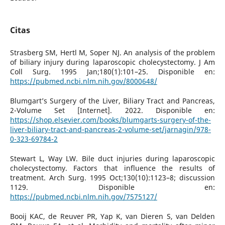
Citas
Strasberg SM, Hertl M, Soper NJ. An analysis of the problem
of biliary injury during laparoscopic cholecystectomy. J Am
Coll Surg. 1995 Jan;180(1):101–25. Disponible en:
https://pubmed.ncbi.nlm.nih.gov/8000648/
Blumgart’s Surgery of the Liver, Biliary Tract and Pancreas,
2-Volume Set [Internet]. 2022. Disponible en:
https://shop.elsevier.com/books/blumgarts-surgery-of-the-
liver-biliary-tract-and-pancreas-2-volume-set/jarnagin/978-
0-323-69784-2
Stewart L, Way LW. Bile duct injuries during laparoscopic
cholecystectomy. Factors that influence the results of
treatment. Arch Surg. 1995 Oct;130(10):1123–8; discussion
1129. Disponible en:
https://pubmed.ncbi.nlm.nih.gov/7575127/
Booij KAC, de Reuver PR, Yap K, van Dieren S, van Delden