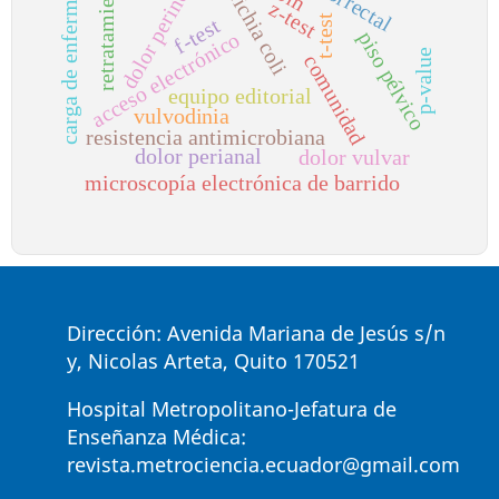
escherichia coli
carga de enfermedad
retratamiento
dolor perineal
z-test
t-test
f-test
piso pélvico
acceso electrónico
p-value
comunidad
equipo editorial
vulvodinia
resistencia antimicrobiana
dolor perianal
dolor vulvar
microscopía electrónica de barrido
Dirección: Avenida Mariana de Jesús s/n
y, Nicolas Arteta, Quito 170521
Hospital Metropolitano-Jefatura de
Enseñanza Médica:
revista.metrociencia.ecuador@gmail.com