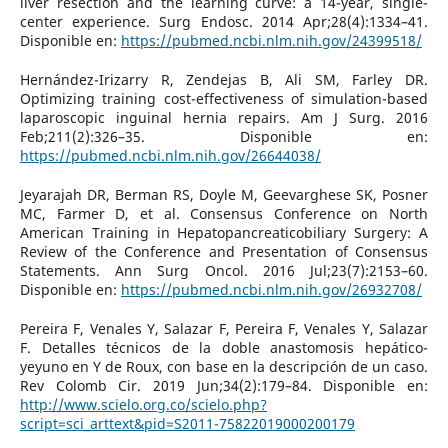
liver resection and the learning curve: a 14-year, single-
center experience. Surg Endosc. 2014 Apr;28(4):1334–41.
Disponible en:
https://pubmed.ncbi.nlm.nih.gov/24399518/
Hernández-Irizarry R, Zendejas B, Ali SM, Farley DR.
Optimizing training cost-effectiveness of simulation-based
laparoscopic inguinal hernia repairs. Am J Surg. 2016
Feb;211(2):326–35. Disponible en:
https://pubmed.ncbi.nlm.nih.gov/26644038/
Jeyarajah DR, Berman RS, Doyle M, Geevarghese SK, Posner
MC, Farmer D, et al. Consensus Conference on North
American Training in Hepatopancreaticobiliary Surgery: A
Review of the Conference and Presentation of Consensus
Statements. Ann Surg Oncol. 2016 Jul;23(7):2153–60.
Disponible en:
https://pubmed.ncbi.nlm.nih.gov/26932708/
Pereira F, Venales Y, Salazar F, Pereira F, Venales Y, Salazar
F. Detalles técnicos de la doble anastomosis hepático-
yeyuno en Y de Roux, con base en la descripción de un caso.
Rev Colomb Cir. 2019 Jun;34(2):179–84. Disponible en:
http://www.scielo.org.co/scielo.php?
script=sci_arttext&pid=S2011-75822019000200179