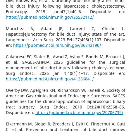
OM, Rauws EA, et al. Morbidity and mortality after minor
bile duct injury following laparoscopic cholecystectomy.
Endoscopy. 2015 Jan;47(1):40–6. Disponible en:
https://pubmed.ncbi.nlm.nih.gov/25532112/
Marichez A, Adam JP, Laurent C, Chiche L.
Hepaticojejunostomy for bile duct injury: state of the art.
Langenbecks Arch Surg. 2023 Feb 27;408(1):107. Disponible
en:
https://pubmed.ncbi.nlm.nih.gov/36843190/
Calabrese EC, Slater BJ, Awad Z, Ayloo S, Bonds M, Broucek J,
et al. SAGES-AHPBA 2025 guideline for the surgical
management of bile duct injury following cholecystectomy.
Surg Endosc. 2026 Jan 1;40(1):1–17. Disponible en:
https://pubmed.ncbi.nlm.nih.gov/41266841/
Overby DW, Apelgren KN, Richardson W, Fanelli R, Society of
American Gastrointestinal and Endoscopic Surgeons. SAGES
guidelines for the clinical application of laparoscopic biliary
tract surgery. Surg Endosc. 2010 Oct;24(10):2368–86.
Disponible en:
https://pubmed.ncbi.nlm.nih.gov/20706739/
Eikermann M, Siegel R, Broeders I, Dziri C, Fingerhut A, Gutt
C, et al. Prevention and treatment of bile duct injuries