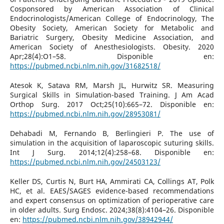
Cosponsored by American Association of Clinical
Endocrinologists/American College of Endocrinology, The
Obesity Society, American Society for Metabolic and
Bariatric Surgery, Obesity Medicine Association, and
American Society of Anesthesiologists. Obesity. 2020
Apr;28(4):O1–58. Disponible en:
https://pubmed.ncbi.nlm.nih.gov/31682518/
Atesok K, Satava RM, Marsh JL, Hurwitz SR. Measuring
Surgical Skills in Simulation-based Training. J Am Acad
Orthop Surg. 2017 Oct;25(10):665–72. Disponible en:
https://pubmed.ncbi.nlm.nih.gov/28953081/
Dehabadi M, Fernando B, Berlingieri P. The use of
simulation in the acquisition of laparoscopic suturing skills.
Int J Surg. 2014;12(4):258–68. Disponible en:
https://pubmed.ncbi.nlm.nih.gov/24503123/
Keller DS, Curtis N, Burt HA, Ammirati CA, Collings AT, Polk
HC, et al. EAES/SAGES evidence-based recommendations
and expert consensus on optimization of perioperative care
in older adults. Surg Endosc. 2024;38(8):4104–26. Disponible
en:
https://pubmed.ncbi.nlm.nih.gov/38942944/