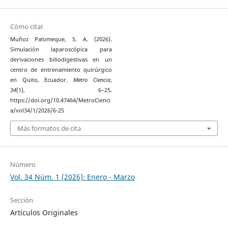
Cómo citar
Muñoz Palomeque, S. A. (2026).
Simulación laparoscópica para
derivaciones biliodigestivas en un
centro de entrenamiento quirúrgico
en Quito, Ecuador.
Metro Ciencia
,
34
(1), 6–25.
https://doi.org/10.47464/MetroCienci
a/vol34/1/2026/6-25
Más formatos de cita
Número
Vol. 34 Núm. 1 (2026): Enero - Marzo
Sección
Artículos Originales