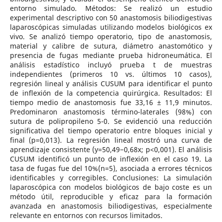
entorno simulado. Métodos: Se realizó un estudio
experimental descriptivo con 50 anastomosis biliodigestivas
laparoscópicas simuladas utilizando modelos biológicos ex
vivo. Se analizó tiempo operatorio, tipo de anastomosis,
material y calibre de sutura, diámetro anastomótico y
presencia de fugas mediante prueba hidroneumática. El
análisis estadístico incluyó prueba t de muestras
independientes (primeros 10 vs. últimos 10 casos),
regresión lineal y análisis CUSUM para identificar el punto
de inflexión de la competencia quirúrgica. Resultados: El
tiempo medio de anastomosis fue 33,16 ± 11,9 minutos.
Predominaron anastomosis término-laterales (98%) con
sutura de polipropileno 5-0. Se evidenció una reducción
significativa del tiempo operatorio entre bloques inicial y
final (p=0,013). La regresión lineal mostró una curva de
aprendizaje consistente (y=50,49−0,68x; p<0,001). El análisis
CUSUM identificó un punto de inflexión en el caso 19. La
tasa de fugas fue del 10%(n=5), asociada a errores técnicos
identificables y corregibles. Conclusiones: La simulación
laparoscópica con modelos biológicos de bajo coste es un
método útil, reproducible y eficaz para la formación
avanzada en anastomosis biliodigestivas, especialmente
relevante en entornos con recursos limitados.