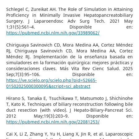
Schlegel C, Zureikat AH. The Role of Simulation in Attaining
Proficiency in Minimally Invasive Hepatopancreatobiliary
Surgery. J Laparoendosc Adv Surg Tech. 2021 May
1;31(5):561–4. Disponible en:
https://pubmed.ncbi.nlm.nih.gov/33989062/
Chiriguaya Savinovich CD, Mora Medina AA, Cortez Méndez
RJ, Chiriguaya Savinovich CD, Mora Medina AA, Cortez
Méndez RJ. Implementación de la enseñanza basada en
simuladores en la formación quirúrgica: mejores prácticas y
consideraciones claves. Más Vita Rev Cienc Salud. 2025
Sep;7(3):95–106. Disponible en:
https://ve.scielo.org/scielo.php?pid=S2665-
01502025000300095&script=sci_abstract
Hirano S, Tanaka E, Tsuchikawa T, Matsumoto J, Shichinohe
T, Kato K. Techniques of biliary reconstruction following bile
duct resection (with video). J Hepato-Biliary-Pancreat Sci.
2012 May;19(3):203–9. Disponible en:
https://pubmed.ncbi.nlm.nih.gov/22081253/
Cai X, Li Z, Zhang Y, Yu H, Liang X, Jin R, et al. Laparoscopic