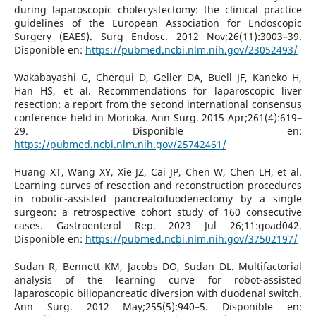
during laparoscopic cholecystectomy: the clinical practice
guidelines of the European Association for Endoscopic
Surgery (EAES). Surg Endosc. 2012 Nov;26(11):3003–39.
Disponible en:
https://pubmed.ncbi.nlm.nih.gov/23052493/
Wakabayashi G, Cherqui D, Geller DA, Buell JF, Kaneko H,
Han HS, et al. Recommendations for laparoscopic liver
resection: a report from the second international consensus
conference held in Morioka. Ann Surg. 2015 Apr;261(4):619–
29. Disponible en:
https://pubmed.ncbi.nlm.nih.gov/25742461/
Huang XT, Wang XY, Xie JZ, Cai JP, Chen W, Chen LH, et al.
Learning curves of resection and reconstruction procedures
in robotic-assisted pancreatoduodenectomy by a single
surgeon: a retrospective cohort study of 160 consecutive
cases. Gastroenterol Rep. 2023 Jul 26;11:goad042.
Disponible en:
https://pubmed.ncbi.nlm.nih.gov/37502197/
Sudan R, Bennett KM, Jacobs DO, Sudan DL. Multifactorial
analysis of the learning curve for robot-assisted
laparoscopic biliopancreatic diversion with duodenal switch.
Ann Surg. 2012 May;255(5):940–5. Disponible en: