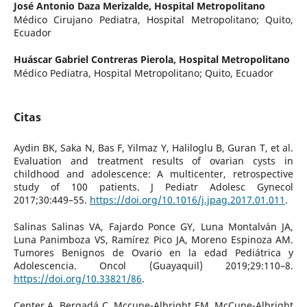
José Antonio Daza Merizalde,
Hospital Metropolitano
Médico Cirujano Pediatra, Hospital Metropolitano; Quito,
Ecuador
Huáscar Gabriel Contreras Pierola,
Hospital Metropolitano
Médico Pediatra, Hospital Metropolitano; Quito, Ecuador
Citas
Aydin BK, Saka N, Bas F, Yilmaz Y, Haliloglu B, Guran T, et al.
Evaluation and treatment results of ovarian cysts in
childhood and adolescence: A multicenter, retrospective
study of 100 patients. J Pediatr Adolesc Gynecol
2017;30:449–55.
https://doi.org/10.1016/j.jpag.2017.01.011
.
Salinas Salinas VA, Fajardo Ponce GY, Luna Montalván JA,
Luna Panimboza VS, Ramírez Pico JA, Moreno Espinoza AM.
Tumores Benignos de Ovario en la edad Pediátrica y
Adolescencia. Oncol (Guayaquil) 2019;29:110–8.
https://doi.org/10.33821/86
.
Center A, Bergadá C, Mccune-Albright EM. McCune-Albright