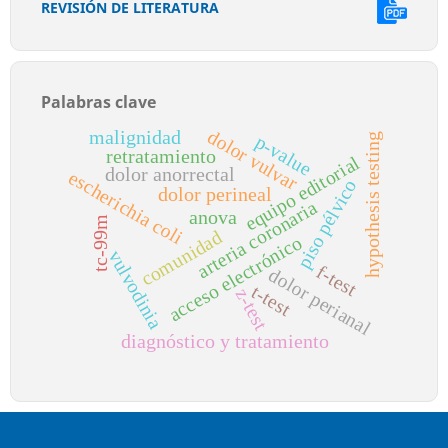
REVISIÓN DE LITERATURA
Palabras clave
dolor vulvar
malignidad
p-value
hypothesis testing
retratamiento
equipo editorial
dolor anorrectal
escherichia coli
piso pélvico
dolor perineal
arteria coronaria
anova
tc-99m
comunidad
acceso electrónico
vulvodinia
f-test
dolor perianal
t-test
z-test
diagnóstico y tratamiento