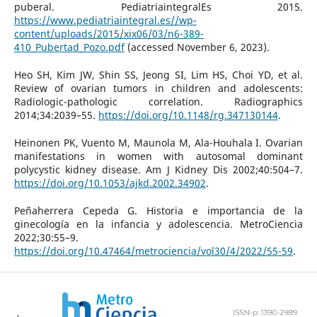
puberal. PediatriaintegralEs 2015.
https://www.pediatriaintegral.es//wp-
content/uploads/2015/xix06/03/n6-389-
410_Pubertad_Pozo.pdf
(accessed November 6, 2023).
Heo SH, Kim JW, Shin SS, Jeong SI, Lim HS, Choi YD, et al.
Review of ovarian tumors in children and adolescents:
Radiologic-pathologic correlation. Radiographics
2014;34:2039–55.
https://doi.org/10.1148/rg.347130144
.
Heinonen PK, Vuento M, Maunola M, Ala-Houhala I. Ovarian
manifestations in women with autosomal dominant
polycystic kidney disease. Am J Kidney Dis 2002;40:504–7.
https://doi.org/10.1053/ajkd.2002.34902
.
Peñaherrera Cepeda G. Historia e importancia de la
ginecología en la infancia y adolescencia. MetroCiencia
2022;30:55–9.
https://doi.org/10.47464/metrociencia/vol30/4/2022/55-59
.