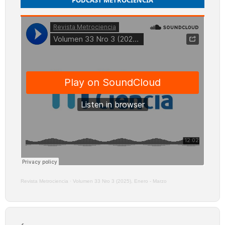
PODCAST METROCIENCIA
Revista Metrociencia
·
Volumen 33 Nro 3 (2025), Enero - Marzo