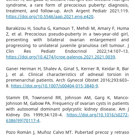
syndrome, a rare form of precocious puberty: diagnosis,
treatment, and follow-up. Arch Argent Pediatr 2021;119.
https://doi.org/10.5546/aap.2021.eng.e420
.
Barakizou H, Souha G, Kamoun T, Mehdi M, Amary F, Huma
Z, et al. Precocious pseudo-puberty in a two-year-old girl,
presenting with bilateral ovarian enlargement and
progressing to unilateral juvenile granulosa cell tumour. J
Clin Res Pediatr Endocrinol 2022;14:107–13.
https://doi.org/10.4274/jcrpe.galenos.2021.2021.0039
.
Ganer Herman H, Shalev A, Ginat S, Kerner R, Keidar R, Bar
J, et al. Clinical characteristics of adnexal torsion in
premenarchal patients. Arch Gynecol Obstet 2016;293:603–
8.
https://doi.org/10.1007/s00404-015-3840-9
.
Stamm ER, Townsend RR, Johnson AM, Garg K, Manco-
Johnson M, Gabow PA. Frequency of ovarian cysts in patients
with autosomal dominant polycystic kidney disease. Am J
Kidney Dis 1999;34:120–4.
https://doi.org/10.1016/s0272-
6386(99)70117-4
.
Pozo Román J, Muñoz Calvo MT. Pubertad precoz y retraso