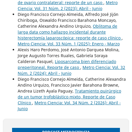
de ovario contralateral: reporte de un caso
,
Metro
Ciencia: Vol. 31 Núm. 2 (2023): Abril - Junio
Diego Francisco Cornejo Almeida, Alfredo José Jijón
Chiriboga, Oswaldo Francisco Barahona Moncayo,
Catherine Alexandra Andino Urquizo,
Oblitoma de
larga data como hallazgo incidental durante
histerectomía laparoscópica: reporte de caso clínico
,
Metro Ciencia: Vol. 33 Núm. 1 (2025): Enero - Marzo
Alexis Haro Perdomo, José Antonio Darquea Molina,
Jorge Augusto Torres Ruales, Gabriela Soraya
Calderon Pasquel,
Liposarcoma bien diferenciado
preperitoneal. Reporte de caso
,
Metro Ciencia: Vol. 32
Núm. 2 (2024): Abril - Junio
Diego Francisco Cornejo Almeida, Catherine Alexandra
Andino Urquizo, Francisco Javier Barahona Browne,
Andrea Lizeth Ayala Paguay,
Tratamiento quirúrgico
de un tumor trofoblástico mixto, Reporte de Caso
Clínico
,
Metro Ciencia: Vol. 34 Núm. 2 (2026): Abril -
Junio