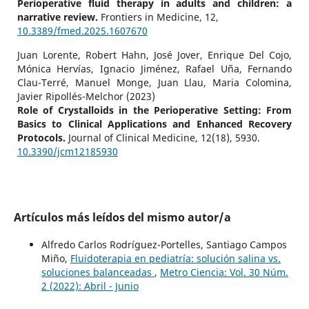
Perioperative fluid therapy in adults and children: a
narrative review.
Frontiers in Medicine,
12
,
10.3389/fmed.2025.1607670
Juan Lorente, Robert Hahn, José Jover, Enrique Del Cojo,
Mónica Hervías, Ignacio Jiménez, Rafael Uña, Fernando
Clau-Terré, Manuel Monge, Juan Llau, Maria Colomina,
Javier Ripollés-Melchor (2023)
Role of Crystalloids in the Perioperative Setting: From
Basics to Clinical Applications and Enhanced Recovery
Protocols.
Journal of Clinical Medicine,
12
(18),
5930.
10.3390/jcm12185930
Artículos más leídos del mismo autor/a
Alfredo Carlos Rodríguez-Portelles, Santiago Campos
Miño,
Fluidoterapia en pediatría: solución salina vs.
soluciones balanceadas
,
Metro Ciencia: Vol. 30 Núm.
2 (2022): Abril - Junio