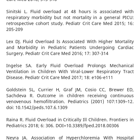
Sinitski L. Fluid overload at 48 hours is associated with
respiratory morbidity but not mortality in a general PICU:
retrospective cohort study. Pediatr Crit Care Med 2015; 16:
205-209
Lex DJ. Fluid Overload Is Associated With Higher Mortality
and Morbidity in Pediatric Patients Undergoing Cardiac
Surgery. Pediatr Crit Care Med 2016; 17: 307-314
Ingelse SA. Early Fluid Overload Prolongs Mechanical
Ventilation in Children With Viral-Lower Respiratory Tract
Disease. Pediatr Crit Care Med 2017; 18: e106-e111
Goldstein SL, Currier H, Graf JM, Cosio CC, Brewer ED,
Sachdeva R. Outcome in children receiving continuous
venovenous hemofiltration. Pediatrics (2001) 107:1309–12.
doi: 10.1542/peds.107.6.1309
Raina R. Fluid Overload in Critically Ill Children. Frontiers in
Pediatrics 2018; 6: 306. DOI=10.3389/fped.2018.00306
Neyra JA. Association of Hyperchloremia With Hospital