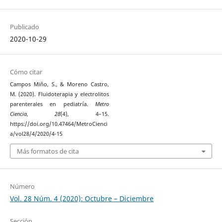
Publicado
2020-10-29
Cómo citar
Campos Miño, S., & Moreno Castro,
M. (2020). Fluidoterapia y electrolitos
parenterales en pediatría.
Metro
Ciencia
,
28
(4), 4–15.
https://doi.org/10.47464/MetroCienci
a/vol28/4/2020/4-15
Más formatos de cita
Número
Vol. 28 Núm. 4 (2020): Octubre – Diciembre
Sección