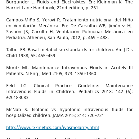
Burgunder L. Fluids and Electrolytes. En: Kleinman K, The
Harriet Lane Handbook, 22nd edition, p. 261
Campos-Miño S, Yerovi R. Tratamiento nutricional del Niño
en Ventilación Mecánica. En: De Carvalho WB, Jiménez HJ,
Sasbón JS, Carrillo H, Ventilación Pulmonar Mecánica en
Pediatría. Atheneu, San Paulo, 2012, p. 469 – 488.
Talbot FB. Basal metabolism standards for children. Am J Dis
Child 1938; 55: 455–459
Moritz ML. Maintenance Intravenous Fluids in Acutely Ill
Patients. N Eng J Med 2105; 373: 1350-1360
Feld LG. Clinical Practice Guideline: Maintenance
Intravenous Fluids in Children. Pediatrics 2018; 142 (6):
e20183083
McNab S. Isotonic vs hypotonic intravenous fluids for
hospitalized children. JAMA 2015; 314: 720–721
http://www.rxkinetics.com/ivosmolarity.html