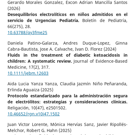
Gerardo Morales Gonzalez, Excon Adrian Mancilla Santos
(2026)
Desequilibrios electrolíticos en niños admitidos en el
servicio de Urgencias Pediatría.
Boletín de Pediatría,
66
(275),
28.
10.63788/qy3fme25
Daniela Patino‐Galarza, Andres Duque‐Lopez, Ginna
Cabra‐Bautista, Jose A. Calvache, Ivan D. Florez (2024)
Fluids in the treatment of diabetic ketoacidosis in
children: A systematic review.
Journal of Evidence-Based
Medicine,
17
(2),
317.
10.1111/jebm.12603
Aida Lucia Yanza Yanza, Claudia Jazmín Niño Peñaranda,
Erlinda Aguaiza (2025)
Protocolo estandarizado para la administración segura
de electrólitos: estrategias y consideraciones clínicas.
Religación,
10
(47),
e2501502.
10.46652/rgn.v10i47.1502
Juan Victor Lorente, Mónica Hervías Sanz, Javier Ripollés-
Melchor, Robert G. Hahn (2025)