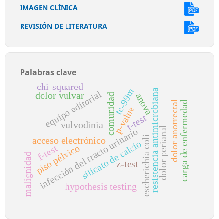
IMAGEN CLÍNICA
REVISIÓN DE LITERATURA
Palabras clave
chi-squared
tc-99m
resistencia antimicrobiana
equipo editorial
dolor vulvar
anova
comunidad
dolor anorrectal
carga de enfermedad
p-value
t-test
vulvodinia
dolor perianal
infección del tracto urinario
escherichia coli
acceso electrónico
silicato de calcio
piso pélvico
f-test
malignidad
z-test
hypothesis testing