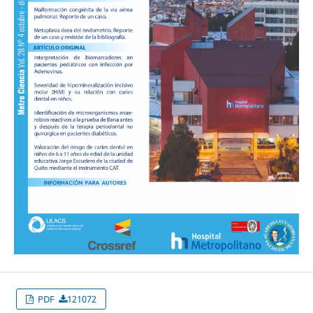
PDF
121072