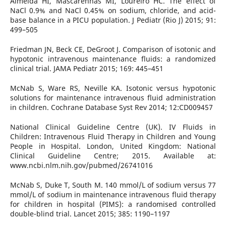
Almeida HI, Mascarenhas MI, Loureiro HC. The effect of
NaCl 0.9% and NaCl 0.45% on sodium, chloride, and acid-
base balance in a PICU population. J Pediatr (Rio J) 2015; 91:
499–505
Friedman JN, Beck CE, DeGroot J. Comparison of isotonic and
hypotonic intravenous maintenance fluids: a randomized
clinical trial. JAMA Pediatr 2015; 169: 445–451
McNab S, Ware RS, Neville KA. Isotonic versus hypotonic
solutions for maintenance intravenous fluid administration
in children. Cochrane Database Syst Rev 2014; 12:CD009457
National Clinical Guideline Centre (UK). IV Fluids in
Children: Intravenous Fluid Therapy in Children and Young
People in Hospital. London, United Kingdom: National
Clinical Guideline Centre; 2015. Available at:
www.ncbi.nlm.nih.gov/pubmed/26741016
McNab S, Duke T, South M. 140 mmol/L of sodium versus 77
mmol/L of sodium in maintenance intravenous fluid therapy
for children in hospital (PIMS): a randomised controlled
double-blind trial. Lancet 2015; 385: 1190–1197