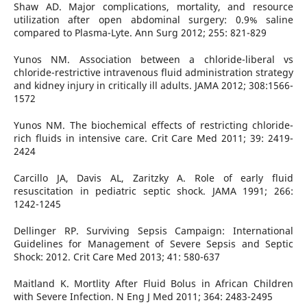
Shaw AD. Major complications, mortality, and resource
utilization after open abdominal surgery: 0.9% saline
compared to Plasma-Lyte. Ann Surg 2012; 255: 821-829
Yunos NM. Association between a chloride-liberal vs
chloride-restrictive intravenous fluid administration strategy
and kidney injury in critically ill adults. JAMA 2012; 308:1566-
1572
Yunos NM. The biochemical effects of restricting chloride-
rich fluids in intensive care. Crit Care Med 2011; 39: 2419-
2424
Carcillo JA, Davis AL, Zaritzky A. Role of early fluid
resuscitation in pediatric septic shock. JAMA 1991; 266:
1242-1245
Dellinger RP. Surviving Sepsis Campaign: International
Guidelines for Management of Severe Sepsis and Septic
Shock: 2012. Crit Care Med 2013; 41: 580-637
Maitland K. Mortlity After Fluid Bolus in African Children
with Severe Infection. N Eng J Med 2011; 364: 2483-2495