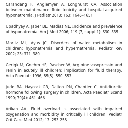
Carandang F, Anglemyer A, Longhurst CA. Association
between maintenance fluid tonicity and hospital-acquired
hyponatremia. J Pediatr 2013; 163: 1646–1651
Upadhyay A, Jaber BL, Madias NE. Incidence and prevalence
of hyponatremia. Am J Med 2006; 119 (7, suppl 1): S30–S35
Moritz ML, Ayus JC. Disorders of water metabolism in
children: hyponatremia and hypernatremia. Pediatr Rev
2002; 23: 371–380
Gerigk M, Gnehm HE, Rascher W. Arginine vasopressin and
renin in acutely ill children: implication for fluid therapy.
Acta Paediatr 1996; 85(5): 550–553
Judd BA, Haycock GB, Dalton RN, Chantler C. Antidiuretic
hormone following surgery in children. Acta Paediatr Scand
1990; 79(4): 461–466
Arikan AA. Fluid overload is associated with impaired
oxygenation and morbidity in critically ill children. Pediatr
Crit Care Med 2012; 13: 253-258