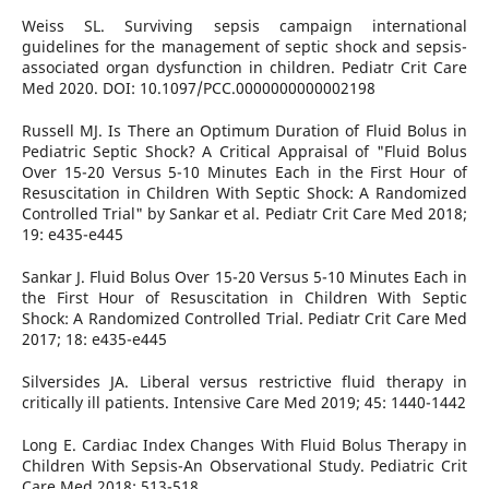
Weiss SL. Surviving sepsis campaign international
guidelines for the management of septic shock and sepsis-
associated organ dysfunction in children. Pediatr Crit Care
Med 2020. DOI: 10.1097/PCC.0000000000002198
Russell MJ. Is There an Optimum Duration of Fluid Bolus in
Pediatric Septic Shock? A Critical Appraisal of "Fluid Bolus
Over 15-20 Versus 5-10 Minutes Each in the First Hour of
Resuscitation in Children With Septic Shock: A Randomized
Controlled Trial" by Sankar et al. Pediatr Crit Care Med 2018;
19: e435-e445
Sankar J. Fluid Bolus Over 15-20 Versus 5-10 Minutes Each in
the First Hour of Resuscitation in Children With Septic
Shock: A Randomized Controlled Trial. Pediatr Crit Care Med
2017; 18: e435-e445
Silversides JA. Liberal versus restrictive fluid therapy in
critically ill patients. Intensive Care Med 2019; 45: 1440-1442
Long E. Cardiac Index Changes With Fluid Bolus Therapy in
Children With Sepsis-An Observational Study. Pediatric Crit
Care Med 2018; 513-518