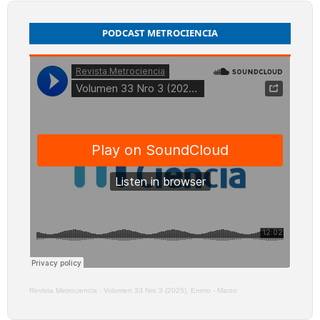
PODCAST METROCIENCIA
Revista Metrociencia
·
Volumen 33 Nro 3 (2025), Enero - Marzo