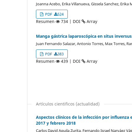
Joanna Acebo, Erika Villanueva, Gissela Sanchez, Erika
PDF
524
Resumen
734 | DOI
Array
Manga gástrica laparoscópica en situs inversus 
Juan Fernando Salazar, Antonio Torres, Max Torres, Ram
PDF
383
Resumen
439 | DOI
Array
Artículos cientificos (actualidad)
Aspectos clínicos de la infección por influenz
2017 y febrero 2018
Carlos David Aguila Zurita, Fernando Israel Narváez Vá