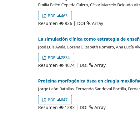
Emilia Belén Cepeda Calero, César Marcelo Delgado Vite
PDF
463
Resumen
826 | DOI
Array
La simulación clínica como estrategia de enseñ
José Luis Ayala, Lorena Elizabeth Romero, Ana Lucía Alv
PDF
2834
Resumen
4074 | DOI
Array
Proteína morfogénica ósea en cirugía maxilofaci
Jorge León Batallas, Fernando Sandoval Portilla, Fer
PDF
847
Resumen
1283 | DOI
Array