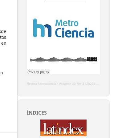
sde
tos
e en
en
Revista Metrociencia
·
Volumen 33 Nro 3 (2025), Enero - Marzo
ÍNDICES