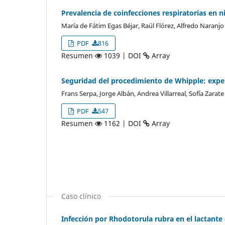
Prevalencia de coinfecciones respiratorias en n
María de Fátim Egas Béjar, Raúl Flórez, Alfredo Naranjo
PDF
816
Resumen
1039 | DOI
Array
Seguridad del procedimiento de Whipple: experi
Frans Serpa, Jorge Albán, Andrea Villarreal, Sofía Zarate
PDF
547
Resumen
1162 | DOI
Array
Caso clínico
Infección por Rhodotorula rubra en el lactante