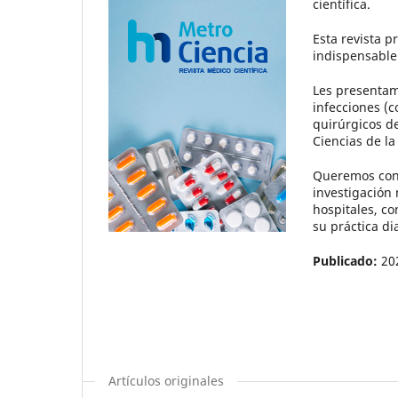
científica.
Esta revista p
indispensable
Les presentam
infecciones (c
quirúrgicos d
Ciencias de la
Queremos cont
investigación 
hospitales, co
su práctica di
Publicado:
20
Artículos originales