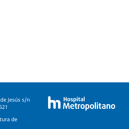
de Jesús s/n
0521
tura de