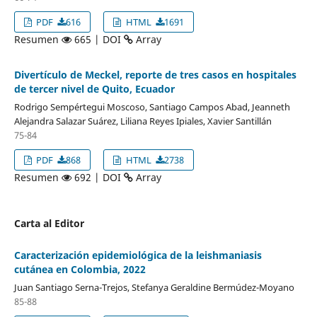
PDF
616
HTML
1691
Resumen
665 | DOI
Array
Divertículo de Meckel, reporte de tres casos en hospitales
de tercer nivel de Quito, Ecuador
Rodrigo Sempértegui Moscoso, Santiago Campos Abad, Jeanneth
Alejandra Salazar Suárez, Liliana Reyes Ipiales, Xavier Santillán
75-84
PDF
868
HTML
2738
Resumen
692 | DOI
Array
Carta al Editor
Caracterización epidemiológica de la leishmaniasis
cutánea en Colombia, 2022
Juan Santiago Serna-Trejos, Stefanya Geraldine Bermúdez-Moyano
85-88