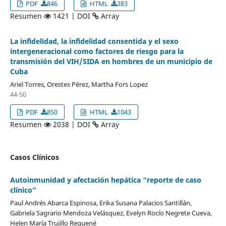
PDF
846
HTML
383
Resumen
1421 | DOI
Array
La infidelidad, la infidelidad consentida y el sexo
intergeneracional como factores de riesgo para la
transmisión del VIH/SIDA en hombres de un municipio de
Cuba
Ariel Torres, Orestes Pérez, Martha Fors Lopez
44-50
PDF
850
HTML
1043
Resumen
2038 | DOI
Array
Casos Clínicos
Autoinmunidad y afectación hepática “reporte de caso
clínico”
Paul Andrés Abarca Espinosa, Erika Susana Palacios Santillán,
Gabriela Sagrario Mendoza Velásquez, Evelyn Rocío Negrete Cueva,
Helen María Trujillo Requené