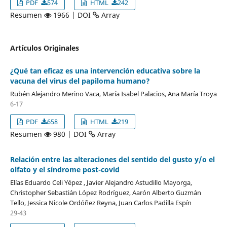
PDF
574
HTML
242
Resumen
1966 | DOI
Array
Artículos Originales
¿Qué tan eficaz es una intervención educativa sobre la
vacuna del virus del papiloma humano?
Rubén Alejandro Merino Vaca, María Isabel Palacios, Ana María Troya
6-17
PDF
658
HTML
219
Resumen
980 | DOI
Array
Relación entre las alteraciones del sentido del gusto y/o el
olfato y el síndrome post-covid
Elías Eduardo Celi Yépez , Javier Alejandro Astudillo Mayorga,
Christopher Sebastián López Rodríguez, Aarón Alberto Guzmán
Tello, Jessica Nicole Ordóñez Reyna, Juan Carlos Padilla Espín
29-43