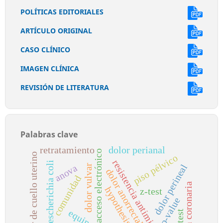
POLÍTICAS EDITORIALES
ARTÍCULO ORIGINAL
CASO CLÍNICO
IMAGEN CLÍNICA
REVISIÓN DE LITERATURA
Palabras clave
retratamiento
dolor perianal
acceso electrónico
cáncer de cuello uterino
piso pélvico
resistencia antimicrobiana
escherichia coli
dolor perineal
dolor vulvar
anova
dolor anorrectal
comunidad
arteria coronaria
hypothesis testing
z-test
p-value
t-test