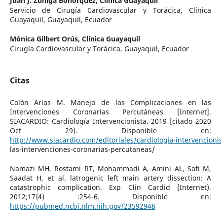
Juan J. Zúñiga Bohorquez,
Clínica Guayaquil
Servicio de Cirugía Cardiovascular y Torácica, Clínica
Guayaquil, Guayaquil, Ecuador
Mónica Gilbert Orús,
Clínica Guayaquil
Cirugía Cardiovascular y Torácica, Guayaquil, Ecuador
Citas
Colón Arias M. Manejo de las Complicaciones en las
Intervenciones Coronarias Percutáneas [Internet].
SIACARDIO: Cardiología Intervencionista. 2019 [citado 2020
Oct 29). Disponible en:
http://www.siacardio.com/editoriales/cardiologia·intervencioni
las-intervenciones-coronarias-percutaneas/
Namazi MH, Rostami RT, Mohammadi A, Amini AL, Safi M,
Saadat H, et al. latrogenic left main artery dissection: A
catastrophic complication. Exp Clin Cardid [Internet).
2012;17{4) :254-6. Disponible en:
https://pubmed.ncbi.nlm.nih.gov/23592948