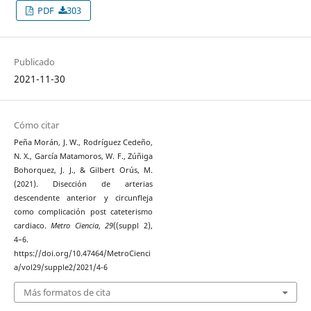
PDF
303
Publicado
2021-11-30
Cómo citar
Peña Morán, J. W., Rodríguez Cedeño,
N. X., García Matamoros, W. F., Zúñiga
Bohorquez, J. J., & Gilbert Orús, M.
(2021). Disección de arterias
descendente anterior y circunfleja
como complicación post cateterismo
cardiaco.
Metro Ciencia
,
29
((suppl 2),
4–6.
https://doi.org/10.47464/MetroCienci
a/vol29/supple2/2021/4-6
Más formatos de cita