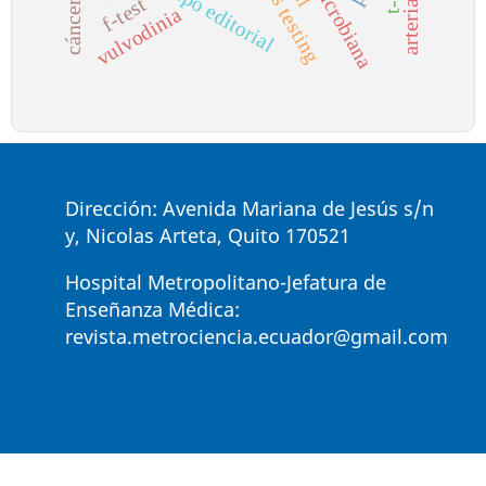
equipo editorial
f-test
vulvodinia
Dirección: Avenida Mariana de Jesús s/n
y, Nicolas Arteta, Quito 170521
Hospital Metropolitano-Jefatura de
Enseñanza Médica:
revista.metrociencia.ecuador@gmail.com