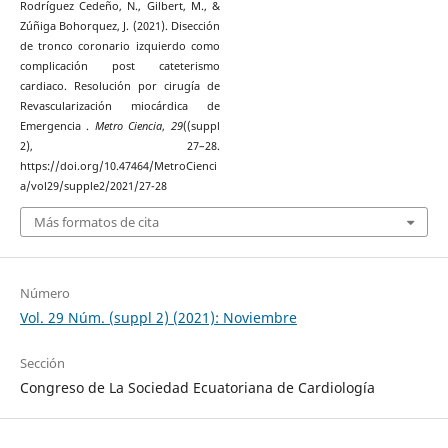
Rodríguez Cedeño, N., Gilbert, M., &
Zúñiga Bohorquez, J. (2021). Disección
de tronco coronario izquierdo como
complicación post cateterismo
cardiaco. Resolución por cirugía de
Revascularización miocárdica de
Emergencia .
Metro Ciencia
,
29
((suppl
2), 27–28.
https://doi.org/10.47464/MetroCienci
a/vol29/supple2/2021/27-28
Más formatos de cita
Número
Vol. 29 Núm. (suppl 2) (2021): Noviembre
Sección
Congreso de La Sociedad Ecuatoriana de Cardiología