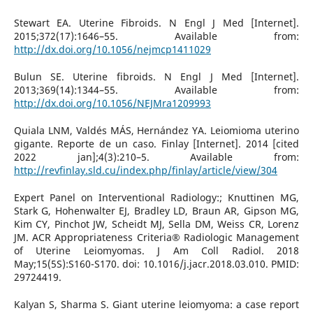
Stewart EA. Uterine Fibroids. N Engl J Med [Internet].
2015;372(17):1646–55. Available from:
http://dx.doi.org/10.1056/nejmcp1411029
Bulun SE. Uterine fibroids. N Engl J Med [Internet].
2013;369(14):1344–55. Available from:
http://dx.doi.org/10.1056/NEJMra1209993
Quiala LNM, Valdés MÁS, Hernández YA. Leiomioma uterino
gigante. Reporte de un caso. Finlay [Internet]. 2014 [cited
2022 jan];4(3):210–5. Available from:
http://revfinlay.sld.cu/index.php/finlay/article/view/304
Expert Panel on Interventional Radiology:; Knuttinen MG,
Stark G, Hohenwalter EJ, Bradley LD, Braun AR, Gipson MG,
Kim CY, Pinchot JW, Scheidt MJ, Sella DM, Weiss CR, Lorenz
JM. ACR Appropriateness Criteria® Radiologic Management
of Uterine Leiomyomas. J Am Coll Radiol. 2018
May;15(5S):S160-S170. doi: 10.1016/j.jacr.2018.03.010. PMID:
29724419.
Kalyan S, Sharma S. Giant uterine leiomyoma: a case report