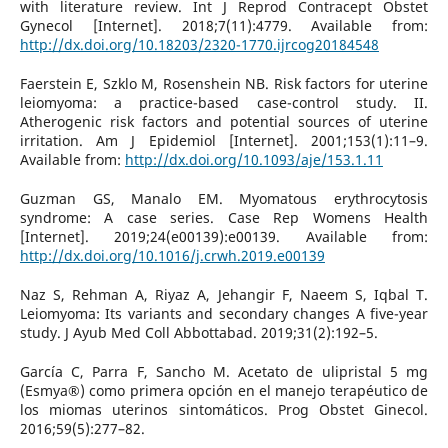
with literature review. Int J Reprod Contracept Obstet
Gynecol [Internet]. 2018;7(11):4779. Available from:
http://dx.doi.org/10.18203/2320-1770.ijrcog20184548
Faerstein E, Szklo M, Rosenshein NB. Risk factors for uterine
leiomyoma: a practice-based case-control study. II.
Atherogenic risk factors and potential sources of uterine
irritation. Am J Epidemiol [Internet]. 2001;153(1):11–9.
Available from:
http://dx.doi.org/10.1093/aje/153.1.11
Guzman GS, Manalo EM. Myomatous erythrocytosis
syndrome: A case series. Case Rep Womens Health
[Internet]. 2019;24(e00139):e00139. Available from:
http://dx.doi.org/10.1016/j.crwh.2019.e00139
Naz S, Rehman A, Riyaz A, Jehangir F, Naeem S, Iqbal T.
Leiomyoma: Its variants and secondary changes A five-year
study. J Ayub Med Coll Abbottabad. 2019;31(2):192–5.
García C, Parra F, Sancho M. Acetato de ulipristal 5 mg
(Esmya®) como primera opción en el manejo terapéutico de
los miomas uterinos sintomáticos. Prog Obstet Ginecol.
2016;59(5):277–82.