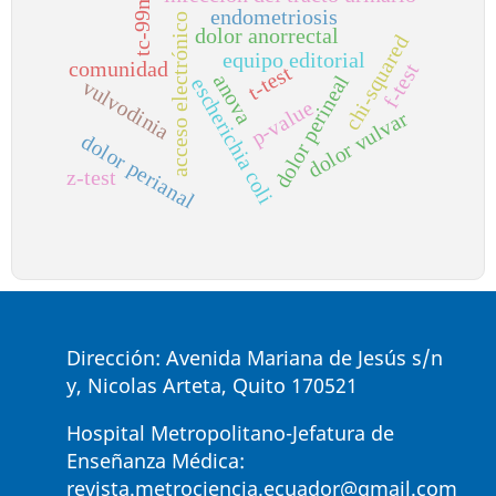
tc-99m
endometriosis
acceso electrónico
dolor anorrectal
chi-squared
equipo editorial
comunidad
f-test
t-test
anova
dolor perineal
escherichia coli
vulvodinia
p-value
dolor vulvar
dolor perianal
z-test
Dirección: Avenida Mariana de Jesús s/n
y, Nicolas Arteta, Quito 170521
Hospital Metropolitano-Jefatura de
Enseñanza Médica:
revista.metrociencia.ecuador@gmail.com