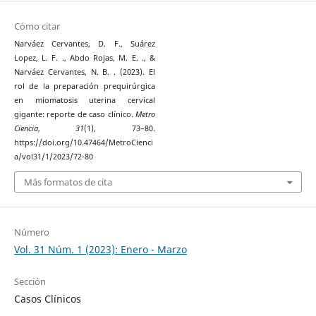
Cómo citar
Narváez Cervantes, D. F., Suárez
Lopez, L. F. ., Abdo Rojas, M. E. ., &
Narváez Cervantes, N. B. . (2023). El
rol de la preparación prequirúrgica
en miomatosis uterina cervical
gigante: reporte de caso clínico.
Metro
Ciencia
,
31
(1), 73–80.
https://doi.org/10.47464/MetroCienci
a/vol31/1/2023/72-80
Más formatos de cita
Número
Vol. 31 Núm. 1 (2023): Enero - Marzo
Sección
Casos Clínicos