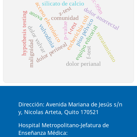
tc-99m
silicato de calcio
acceso electrónico
z-test
dolor anorrectal
anova
hypothesis testing
escherichia coli
comunidad
piso pélvico
t-test
p-value
vulvodinia
equipo editorial
dolor vulvar
retratamiento
malignidad
dolor perineal
f-test
dolor perianal
Dirección: Avenida Mariana de Jesús s/n
y, Nicolas Arteta, Quito 170521
Hospital Metropolitano-Jefatura de
Enseñanza Médica: