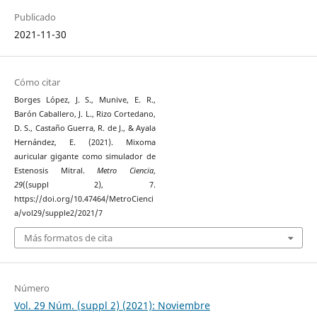
Publicado
2021-11-30
Cómo citar
Borges López, J. S., Munive, E. R.,
Barón Caballero, J. L., Rizo Cortedano,
D. S., Castaño Guerra, R. de J., & Ayala
Hernández, E. (2021). Mixoma
auricular gigante como simulador de
Estenosis Mitral.
Metro Ciencia
,
29
((suppl 2), 7.
https://doi.org/10.47464/MetroCienci
a/vol29/supple2/2021/7
Más formatos de cita
Número
Vol. 29 Núm. (suppl 2) (2021): Noviembre