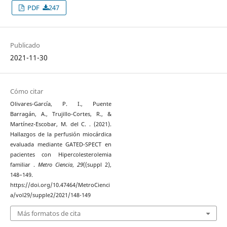
PDF
247
Publicado
2021-11-30
Cómo citar
Olivares-García, P. I., Puente
Barragán, A., Trujillo-Cortes, R., &
Martínez-Escobar, M. del C. . (2021).
Hallazgos de la perfusión miocárdica
evaluada mediante GATED-SPECT en
pacientes con Hipercolesterolemia
familiar .
Metro Ciencia
,
29
((suppl 2),
148–149.
https://doi.org/10.47464/MetroCienci
a/vol29/supple2/2021/148-149
Más formatos de cita