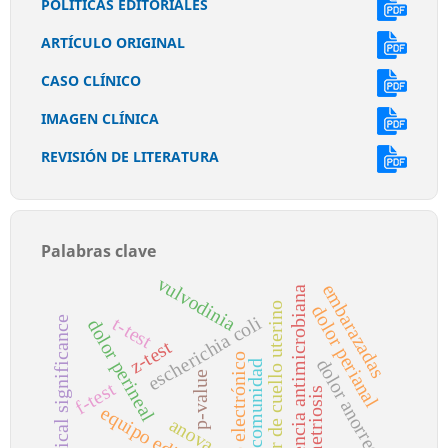
POLÍTICAS EDITORIALES
ARTÍCULO ORIGINAL
CASO CLÍNICO
IMAGEN CLÍNICA
REVISIÓN DE LITERATURA
Palabras clave
vulvodinia
embarazadas
resistencia antimicrobiana
cáncer de cuello uterino
dolor perianal
escherichia coli
t-test
statistical significance
dolor perineal
z-test
acceso electrónico
dolor anorrectal
comunidad
p-value
f-test
endometriosis
equipo editorial
anova