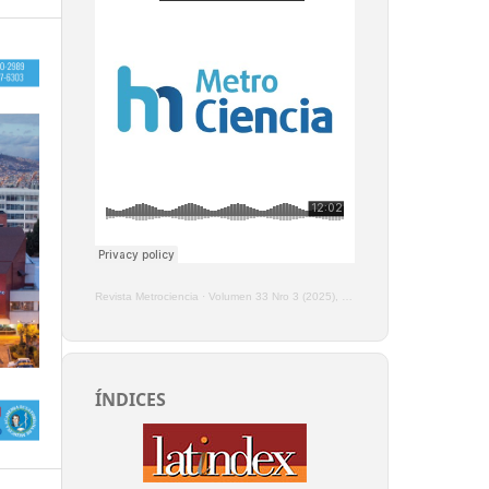
Revista Metrociencia
·
Volumen 33 Nro 3 (2025), Enero - Marzo
ÍNDICES