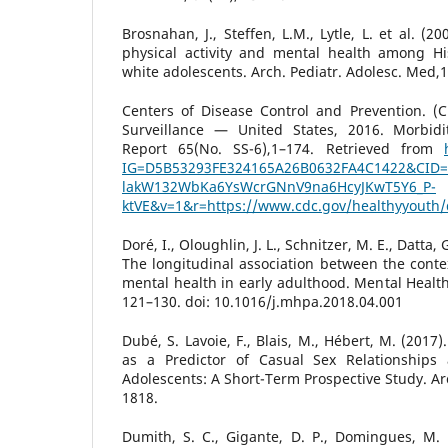
Brosnahan, J., Steffen, L.M., Lytle, L. et al. (
physical activity and mental health among H
white adolescents. Arch. Pediatr. Adolesc. Med,
Centers of Disease Control and Prevention. (C
Surveillance — United States, 2016. Morbidi
Report 65(No. SS-6),1–174. Retrieved from
IG=D5B53293FE324165A26B0632FA4C1422&CID
lakW132WbKa6YsWcrGNnV9na6HcyJKwT5Y6_P-
ktVE&v=1&r=https://www.cdc.gov/healthyyouth/
Doré, I., Oloughlin, J. L., Schnitzer, M. E., Datta, 
The longitudinal association between the contex
mental health in early adulthood. Mental Health 
121–130. doi: 10.1016/j.mhpa.2018.04.001
Dubé, S. Lavoie, F., Blais, M., Hébert, M. (2017
as a Predictor of Casual Sex Relationship
Adolescents: A Short-Term Prospective Study. Ar
1818.
Dumith, S. C., Gigante, D. P., Domingues, M. 