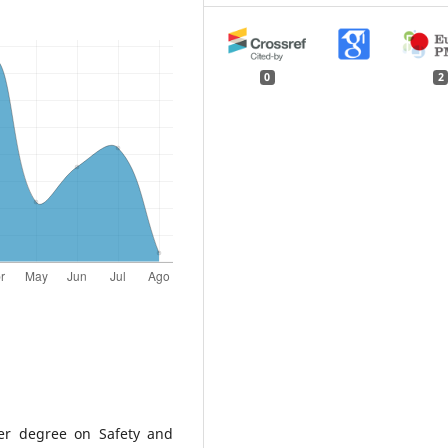
0
2
ter degree on Safety and