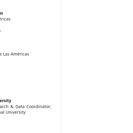
as
éricas
s
de Las Américas
ersity
earch & Data Coordinator;
al University