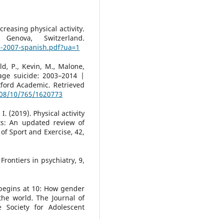
easing physical activity.
nova, Switzerland.
e-2007-spanish.pdf?ua=1
d, P., Kevin, M., Malone,
age suicide: 2003–2014 |
xford Academic. Retrieved
108/10/765/1620773
 I. (2019). Physical activity
ts: An updated review of
 of Sport and Exercise, 42,
 Frontiers in psychiatry, 9,
 begins at 10: How gender
he world. The Journal of
e Society for Adolescent