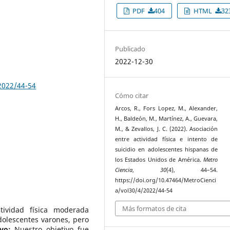
PDF
404
HTML
32
Publicado
2022-12-30
2022/44-54
Cómo citar
Arcos, R., Fors Lopez, M., Alexander,
H., Baldeón, M., Martínez, A., Guevara,
M., & Zevallos, J. C. (2022). Asociación
entre actividad física e intento de
suicidio en adolescentes hispanas de
los Estados Unidos de América.
Metro
Ciencia
,
30
(4), 44–54.
https://doi.org/10.47464/MetroCienci
a/vol30/4/2022/44-54
Más formatos de cita
vidad física moderada
dolescentes varones, pero
vo:
Nuestro objetivo fue