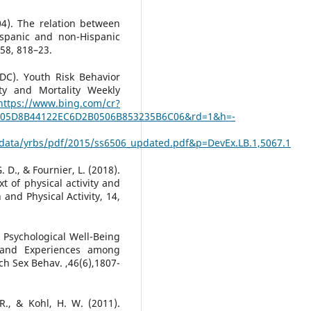
2004). The relation between
ispanic and non-Hispanic
158, 818–23.
DC). Youth Risk Behavior
ty and Mortality Weekly
https://www.bing.com/cr?
=05D8B44122EC6D2B0506B853235B6C06&rd=1&h=-
data/yrbs/pdf/2015/ss6506_updated.pdf&p=DevEx.LB.1,5067.1
G. D., & Fournier, L. (2018).
t of physical activity and
and Physical Activity, 14,
). Psychological Well-Being
s and Experiences among
ch Sex Behav. ,46(6),1807-
R., & Kohl, H. W. (2011).