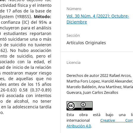
ctividad física y el intento
Número
de 17 años de la base de
Vol. 30 Núm. 4 (2022): Octubre-
 System (YRBSS).
Método:
Diciembre
 confianza (IC) del 95% a
ncluyeron para el análisis
 estudiantes reportaron
Sección
entó suicidarse una o más
Artículos Originales
o de suicidio no tuvieron
1,62). No hubo asociación
tento de suicidio, pero el
asociado con la edad, el
Licencia
ad de inicio de la relación
as mostraron mayor riesgo
Derechos de autor 2022 Rafael Arcos,
nes, de aquellas que no
Martha Fors Lopez, Harold Alexander
les antes de los 15 años
Marcelo Baldeón, Ana Martínez, Marí
26-0.63) 0.58 (0.37-0.89)
Guevara, Juan Carlos Zevallos
tró asociada con intentos
mo de alcohol, no tener
s en la adolescencia tardía
o.
Esta obra está bajo una lic
internacional
Creative Com
Atribución 4.0
.