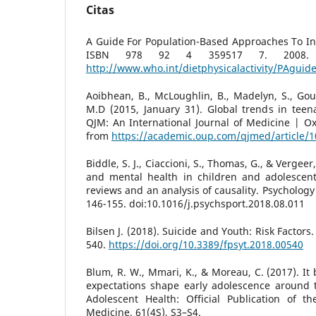
Citas
A Guide For Population-Based Approaches To Incr
ISBN 978 92 4 359517 7. 2008. Ge
http://www.who.int/dietphysicalactivity/PAguid
Aoibhean, B., McLoughlin, B., Madelyn, S., Goul
M.D (2015, January 31). Global trends in teen
QJM: An International Journal of Medicine | O
from
https://academic.oup.com/qjmed/article/
Biddle, S. J., Ciaccioni, S., Thomas, G., & Vergeer,
and mental health in children and adolescen
reviews and an analysis of causality. Psychology
146-155. doi:10.1016/j.psychsport.2018.08.011
Bilsen J. (2018). Suicide and Youth: Risk Factors.
540.
https://doi.org/10.3389/fpsyt.2018.00540
Blum, R. W., Mmari, K., & Moreau, C. (2017). It
expectations shape early adolescence around t
Adolescent Health: Official Publication of th
Medicine, 61(4S), S3–S4.