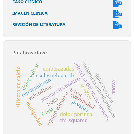
CASO CLÍNICO
IMAGEN CLÍNICA
REVISIÓN DE LITERATURA
Palabras clave
resistencia antimicrobiana
infección del tracto urinario
dolor vulvar
embarazadas
silicato de calcio
dolor perianal
escherichia coli
acceso electrónico
retratamiento
anova
tc-99m
vulvodinia
z-test
equipo editorial
comunidad
t-test
p-value
malignidad
f-test
dolor perineal
chi-squared