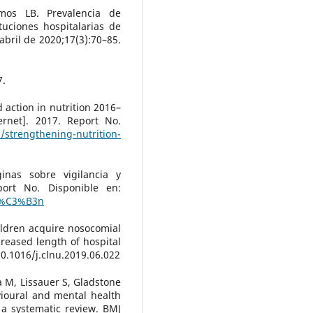
amos LB. Prevalencia de
tuciones hospitalarias de
abril de 2020;17(3):70–85.
7.
action in nutrition 2016–
ernet]. 2017. Report No.
s/strengthening-nutrition-
inas sobre vigilancia y
eport No. Disponible en:
ci%C3%B3n
ildren acquire nosocomial
creased length of hospital
10.1016/j.clnu.2019.06.022
a M, Lissauer S, Gladstone
vioural and mental health
 a systematic review. BMJ