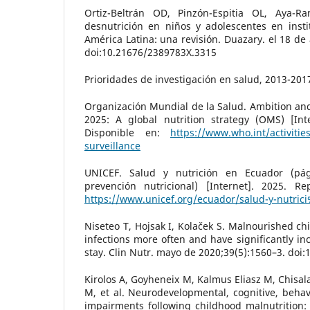
Ortiz-Beltrán OD, Pinzón-Espitia OL, Aya-R
desnutrición en niños y adolescentes en insti
América Latina: una revisión. Duazary. el 18 de 
doi:10.21676/2389783X.3315
Prioridades de investigación en salud, 2013-201
Organización Mundial de la Salud. Ambition and 
2025: A global nutrition strategy (OMS) [Int
Disponible en:
https://www.who.int/activitie
surveillance
UNICEF. Salud y nutrición en Ecuador (pág
prevención nutricional) [Internet]. 2025. R
https://www.unicef.org/ecuador/salud-y-nutri
Niseteo T, Hojsak I, Kolaček S. Malnourished ch
infections more often and have significantly in
stay. Clin Nutr. mayo de 2020;39(5):1560–3. doi:
Kirolos A, Goyheneix M, Kalmus Eliasz M, Chisal
M, et al. Neurodevelopmental, cognitive, beha
impairments following childhood malnutrition: