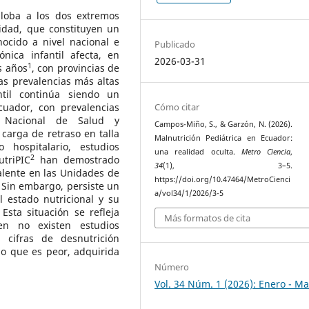
globa a los dos extremos
sidad, que constituyen un
ocido a nivel nacional e
Publicado
ónica infantil afecta, en
2026-03-31
1
s años
, con provincias de
as prevalencias más altas
ntil continúa siendo un
cuador, con prevalencias
Cómo citar
ta Nacional de Salud y
Campos-Miño, S., & Garzón, N. (2026).
 carga de retraso en talla
Malnutrición Pediátrica en Ecuador:
hospitalario, estudios
una realidad oculta.
Metro Ciencia
,
2
utriPIC
han demostrado
34
(1), 3–5.
alente en las Unidades de
https://doi.org/10.47464/MetroCienci
. Sin embargo, persiste un
a/vol34/1/2026/3-5
l estado nutricional y su
Esta situación se refleja
Más formatos de cita
en no existen estudios
 cifras de desnutrición
lo que es peor, adquirida
Número
Vol. 34 Núm. 1 (2026): Enero - M