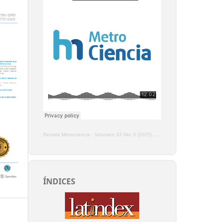
Revista Metrociencia
·
Volumen 33 Nro 3 (2025), Enero - Marzo
ÍNDICES