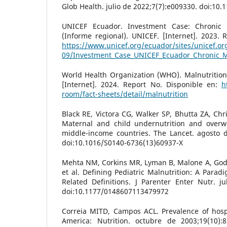
Glob Health. julio de 2022;7(7):e009330. doi:1
UNICEF Ecuador. Investment Case: Chronic 
(Informe regional). UNICEF. [Internet]. 2023. 
https://www.unicef.org/ecuador/sites/unicef.or
09/Investment_Case_UNICEF_Ecuador_Chronic_Ma
World Health Organization (WHO). Malnutrition
[Internet]. 2024. Report No. Disponible en:
h
room/fact-sheets/detail/malnutrition
Black RE, Victora CG, Walker SP, Bhutta ZA, Chri
Maternal and child undernutrition and overw
middle-income countries. The Lancet. agosto d
doi:10.1016/S0140-6736(13)60937-X
Mehta NM, Corkins MR, Lyman B, Malone A, Goda
et al. Defining Pediatric Malnutrition: A Parad
Related Definitions. J Parenter Enter Nutr. ju
doi:10.1177/0148607113479972
Correia MITD, Campos ACL. Prevalence of hospi
America: Nutrition. octubre de 2003;19(10):8