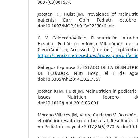
9007(03)00168-0
Joosten KF, Hulst JM. Prevalence of malnutrit
patients: Curr Opin Pediatr. octubre 
doi:10.1097/MOP.0b013e32830c6ede
C. V. Calderón-Vallejo. Desnutrición intra-h
Hospital Pediátrico Alfonso Villagómez de 
CienciAmérica, Accessed: [Internet]. septiembr
https://cienciamerica.edu.ec/index.php/uti/arti
Gallegos Espinosa S. ESTADO DE LA DESNUTR
DE ECUADOR. Nutr Hosp. el 1 de agosto
doi:10.3305/nh.2014.30.2.7559
Joosten KFM, Hulst JM. Malnutrition in pediatric
issues. Nutrition. febrero de 
doi:10.1016/j.nut.2010.06.001
Moreno Villares JM, Varea Calderón V, Bousoño 
el niño ingresado en un hospital. Resultados 
An Pediatría. mayo de 2017;86(5):270–6. doi:10.