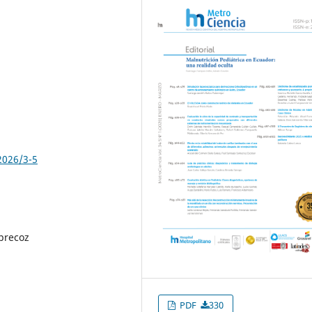
2026/3-5
 precoz
PDF
330