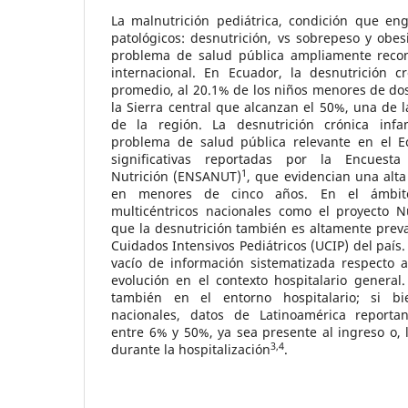
La malnutrición pediátrica, condición que en
patológicos: desnutrición, vs sobrepeso y obe
problema de salud pública ampliamente recon
internacional. En Ecuador, la desnutrición cr
promedio, al 20.1% de los niños menores de do
la Sierra central que alcanzan el 50%, una de l
de la región. La desnutrición crónica infa
problema de salud pública relevante en el E
significativas reportadas por la Encues
1
Nutrición (ENSANUT)
, que evidencian una alta
en menores de cinco años. En el ámbito 
multicéntricos nacionales como el proyecto N
que la desnutrición también es altamente prev
Cuidados Intensivos Pediátricos (UCIP) del país
vacío de información sistematizada respecto a
evolución en el contexto hospitalario general. 
también en el entorno hospitalario; si bi
nacionales, datos de Latinoamérica reportan
entre 6% y 50%, ya sea presente al ingreso o, 
3,4
durante la hospitalización
.