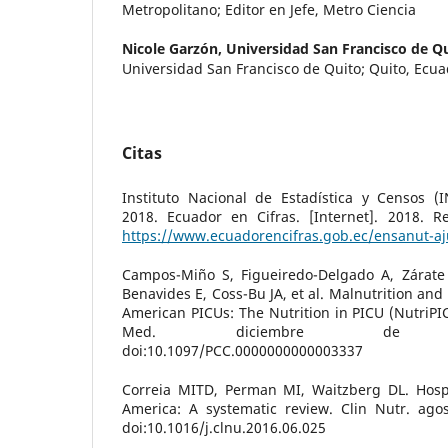
Metropolitano; Editor en Jefe, Metro Ciencia
Nicole Garzón,
Universidad San Francisco de Q
Universidad San Francisco de Quito; Quito, Ecu
Citas
Instituto Nacional de Estadística y Censos 
2018. Ecuador en Cifras. [Internet]. 2018. R
https://www.ecuadorencifras.gob.ec/ensanut-a
Campos-Miño S, Figueiredo-Delgado A, Zárate
Benavides E, Coss-Bu JA, et al. Malnutrition and
American PICUs: The Nutrition in PICU (NutriPIC
Med. diciembre de 2023;2
doi:10.1097/PCC.0000000000003337
Correia MITD, Perman MI, Waitzberg DL. Hospit
America: A systematic review. Clin Nutr. agos
doi:10.1016/j.clnu.2016.06.025