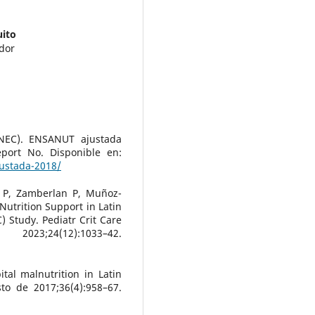
uito
ador
(INEC). ENSANUT ajustada
eport No. Disponible en:
justada-2018/
 P, Zamberlan P, Muñoz-
 Nutrition Support in Latin
) Study. Pediatr Crit Care
4(12):1033–42.
al malnutrition in Latin
to de 2017;36(4):958–67.