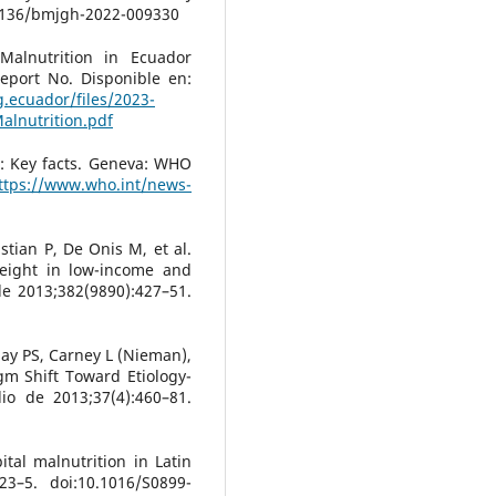
0.1136/bmjgh-2022-009330
Malnutrition in Ecuador
Report No. Disponible en:
g.ecuador/files/2023-
lnutrition.pdf
: Key facts. Geneva: WHO
ttps://www.who.int/news-
stian P, De Onis M, et al.
eight in low-income and
e 2013;382(9890):427–51.
y PS, Carney L (Nieman),
igm Shift Toward Etiology-
lio de 2013;37(4):460–81.
tal malnutrition in Latin
23–5. doi:10.1016/S0899-