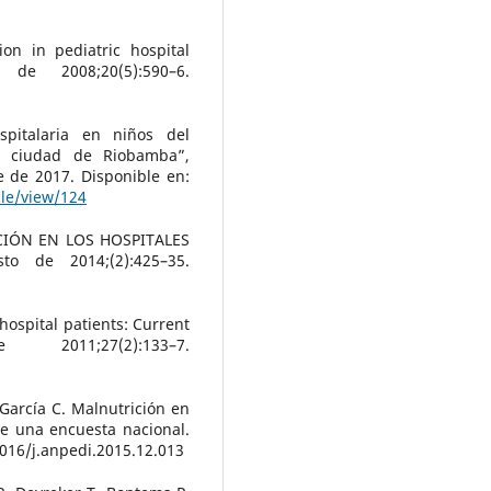
ion in pediatric hospital
de 2008;20(5):590–6.
ospitalaria en niños del
la ciudad de Riobamba”,
e de 2017. Disponible en:
cle/view/124
ICIÓN EN LOS HOSPITALES
 de 2014;(2):425–35.
 hospital patients: Current
2011;27(2):133–7.
García C. Malnutrición en
de una encuesta nacional.
1016/j.anpedi.2015.12.013