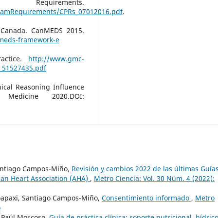
rements.
gramRequirements/CPRs_07012016.pdf
.
f Canada. CanMEDS 2015.
nmeds-framework-e
ractice.
http://www.gmc-
f_51527435.pdf
nical Reasoning Influence
Medicine 2020.DOI:
 Santiago Campos-Miño,
Revisión y cambios 2022 de las últimas Guía
an Heart Association (AHA)
,
Metro Ciencia: Vol. 30 Núm. 4 (2022):
oapaxi, Santiago Campos-Miño,
Consentimiento informado
,
Metro
o
, Paúl Moscoso,
Guía de práctica clínica: soporte nutricional, hídrico