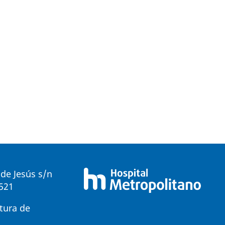
de Jesús s/n
0521
tura de