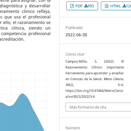
iente para asignar, con la
iagnóstica y desarrollar
PDF
993
HTML
12
namiento clínico refleja,
s que usa el profesional
r ello, el razonamiento se
Publicado
tica clínica, siendo un
 competencia profesional
2022-06-30
acreditación.
Cómo citar
Campos-Miño, S. (2022). El
Razonamiento Clínico: importante
herramienta para aprender y enseñar
en Ciencias de la Salud.
Metro Ciencia
,
30
(2), 3–6.
https://doi.org/10.47464/MetroCienci
a/vol30/2/2022/3-6
Más formatos de cita
Número