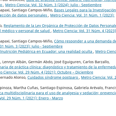
mo
,
Metro Ciencia: Vol. 32 Núm. 3 (2024): Julio - Septiembre
oapaxi, Santiago Campos-Miño,
Bases Legales para la Investigación
tección de datos personales
,
Metro Ciencia: Vol. 31 Núm. 1 (2023):
o,
Reglamento de la Ley Orgánica de Protección de Datos Personal
el médico y personal de salud
,
Metro Ciencia: Vol. 31 Núm. 4 (2023)
oapaxi, Santiago Campos-Miño,
Cómo responder a una demanda d
 31 Núm. 3 (2023): Julio - Septiembre
lnutrición Pediátrica en Ecuador: una realidad oculta
,
Metro Cienc
vi, Lennyn Albán, Germán Abdo, José Eguiguren, Carlos Barzallo,
naria de práctica clínica: diagnóstico y tratamiento de la enfermed
o Ciencia: Vol. 29 Núm. 4 (2021): Octubre – Diciembre
Bernado Alonso,
Cuidados síndrome postparo
,
Metro Ciencia: Vol. 
spinoza, Martha Cuñas, Santiago Espinosa, Gabriela Arévalo, Franci
ica multidisciplinaria para el uso de analgesia y sedación; prevenc
Vol. 29 Núm. 1 (2021): Enero - Marzo