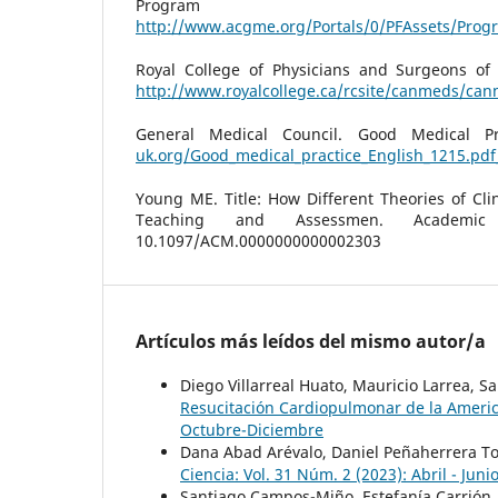
Program Requi
http://www.acgme.org/Portals/0/PFAssets/Pro
Royal College of Physicians and Surgeons o
http://www.royalcollege.ca/rcsite/canmeds/ca
General Medical Council. Good Medical P
uk.org/Good_medical_practice_English_1215.pd
Young ME. Title: How Different Theories of Cli
Teaching and Assessmen. Academic 
10.1097/ACM.0000000000002303
Artículos más leídos del mismo autor/a
Diego Villarreal Huato, Mauricio Larrea,
Resucitación Cardiopulmonar de la Americ
Octubre-Diciembre
Dana Abad Arévalo, Daniel Peñaherrera T
Ciencia: Vol. 31 Núm. 2 (2023): Abril - Juni
Santiago Campos-Miño, Estefanía Carrión