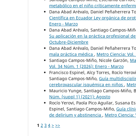
metabólico en el niño críticamente enfer
Dana Abad Arévalo, Daniel Peñaherrera T
Científica en Ecuador Ley orgánica de pro
Enero - Marzo
Dana Abad Arévalo, Santiago Campos-Miñ
Su aplicación en la práctica profesional d
Octubre-Diciembre
Dana Abad Arévalo, Daniel Peñaherrera T
mala práctica médica
,
Metro Ciencia: Vol.
Santiago Campos-Miño, Nicole Garzón,
Ma
Vol. 34 Núm. 1 (2026): Enero - Marzo
Francisco Espinel, Alcy Torres, Rocío Yero
Santiago Campos-Miño,
Guía multidiscipli
cerebrovascular isquémica en niños
,
Metr
Mauricio Yunge, Santiago Campos-Miño, 
Núm. (suppl 1) (2021): Agosto
Rocío Yerovi, Paola Pico Aguilar, Susana E
Espinel, Santiago Campos-Miño,
Guía clín
de delirium y abstinencia
,
Metro Ciencia: 
1
2
3
4
>
>>