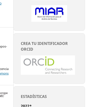
o
CREA TU IDENTIFICADOR
mpos-
ORCID
encia
mons
ESTADÍSTICAS
2022*