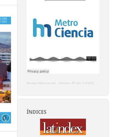
Revista Metrociencia
·
Volumen 33 Nro 3 (2025), Enero - Marzo
ÍNDICES